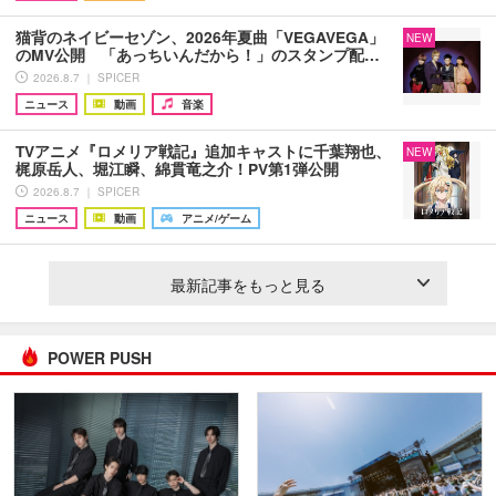
猫背のネイビーセゾン、2026年夏曲「VEGAVEGA」
NEW
のMV公開 「あっちいんだから！」のスタンプ配…
2026.8.7 ｜ SPICER
ニュース
動画
音楽
TVアニメ『ロメリア戦記』追加キャストに千葉翔也、
NEW
梶原岳人、堀江瞬、綿貫竜之介！PV第1弾公開
2026.8.7 ｜ SPICER
ニュース
動画
アニメ/ゲーム
最新記事をもっと見る
POWER PUSH