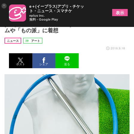
×
e＋(イープラス)アプリ - チケッ
ト・ニュース・スマチケ
表示
eplus inc.
無料 - Google Play
yang02の新作個展『Examples』、3DCGプログラ
ムや「もの派」に着想
ニュース
アート
2016.9.18
ポスト
シェア
送る