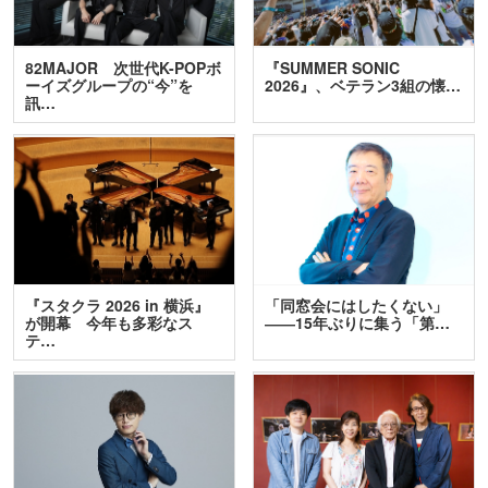
82MAJOR 次世代K-POPボ
『SUMMER SONIC
ーイズグループの“今”を
2026』、ベテラン3組の懐…
訊…
『スタクラ 2026 in 横浜』
「同窓会にはしたくない」
が開幕 今年も多彩なス
――15年ぶりに集う「第…
テ…