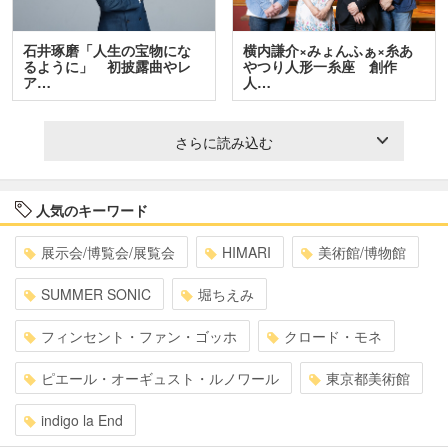
石井琢磨「人生の宝物にな
横内謙介×みょんふぁ×糸あ
るように」 初披露曲やレ
やつり人形一糸座 創作
ア…
人…
さらに読み込む
人気のキーワード
展示会/博覧会/展覧会
HIMARI
美術館/博物館
SUMMER SONIC
堀ちえみ
フィンセント・ファン・ゴッホ
クロード・モネ
ピエール・オーギュスト・ルノワール
東京都美術館
indigo la End