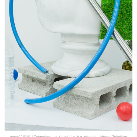
yang02個展『Examples』メインビジュアル photo by: Naomi Takehisa