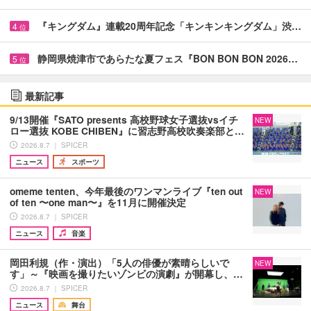
『キングダム』連載20周年記念「キンキンキングダム」渋…
4
位
静岡県焼津市であらたな夏フェス『BON BON BON 2026…
5
位
最新記事
9/13開催『SATO presents 高校野球女子選抜vsイチ
NEW
ロー選抜 KOBE CHIBEN』に習志野高校吹奏楽部と…
2026.8.7 ｜ SPICER
ニュース
スポーツ
omeme tenten、今年最後のワンマンライブ『ten out
NEW
of ten 〜one man〜』を11月に開催決定
2026.8.7 ｜ SPICER
ニュース
音楽
岡田利規（作・演出）「5人の俳優が素晴らしいで
NEW
す」～『映画を撮りたいゾンビの演劇』が開幕し、…
2026.8.7 ｜ SPICER
ニュース
舞台