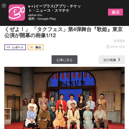
×
e＋(イープラス)アプリ - チケッ
ト・ニュース・スマチケ
表示
eplus inc.
無料 - Google Play
舞台初出演の入山杏奈が「先輩方のハートをぶち抜
くぜよ！」 「タクフェス」第4弾舞台『歌姫』東京
公演が開幕の画像1/12
SPICER
2016.10.8
レポート
舞台
記事に戻る
次の画像