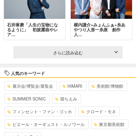
石井琢磨「人生の宝物にな
横内謙介×みょんふぁ×糸あ
るように」 初披露曲やレ
やつり人形一糸座 創作
ア…
人…
さらに読み込む
人気のキーワード
展示会/博覧会/展覧会
HIMARI
美術館/博物館
SUMMER SONIC
堀ちえみ
フィンセント・ファン・ゴッホ
クロード・モネ
ピエール・オーギュスト・ルノワール
東京都美術館