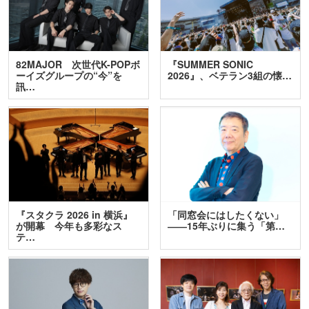
82MAJOR 次世代K-POPボ
『SUMMER SONIC
ーイズグループの“今”を
2026』、ベテラン3組の懐…
訊…
『スタクラ 2026 in 横浜』
「同窓会にはしたくない」
が開幕 今年も多彩なス
――15年ぶりに集う「第…
テ…