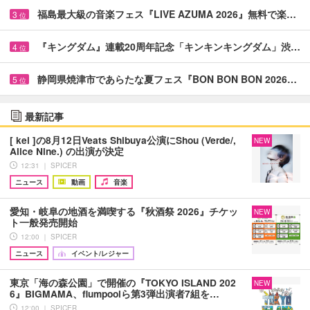
福島最大級の音楽フェス『LIVE AZUMA 2026』無料で楽…
3
位
『キングダム』連載20周年記念「キンキンキングダム」渋…
4
位
静岡県焼津市であらたな夏フェス『BON BON BON 2026…
5
位
最新記事
[ kei ]の8月12日Veats Shibuya公演にShou (Verde/,
NEW
Alice Nine.) の出演が決定
12:31 ｜ SPICER
ニュース
動画
音楽
愛知・岐阜の地酒を満喫する『秋酒祭 2026』チケッ
NEW
ト一般発売開始
12:00 ｜ SPICER
ニュース
イベント/レジャー
東京「海の森公園」で開催の『TOKYO ISLAND 202
NEW
6』BIGMAMA、flumpoolら第3弾出演者7組を…
12:00 ｜ SPICER