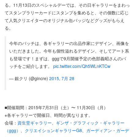
る。11月13日のスペシャルデーでは、その日ギャラリーをまわっ
てスタンプラリーカードにスタンプを集めると、その個数に応じ
て人気クリエイターのオリジナル缶バッジなどグッズがもらえ
る。
今年のバッチは、各ギャラリーの出品作家にデザイン、画像を
いただきました。今年も個性溢れるデザイン、そしてアート系
も登場です！まずは、gggで9月開催予定の色部義昭さんのバ
ッチをご紹介します。
pic.twitter.com/Qh5WLnKTCw
— 銀クリ (@gincre)
2015, 7月 28
■開催期間：2015年7月31日（土）〜 11月30日（月）
※各ギャラリーで開催日、時間が異なります。
会場：
資生堂ギャラリー
、
ギンザ・グラフィック・ギャラリー
（ggg）
、
クリエイションギャラリーG8
、
ガーディアン・ガーデ