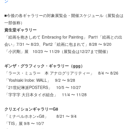
ン
■今後の各ギャラリーの対象展覧会・開催スケジュール（展覧会は
一部仮称）
資生堂ギャラリー
「絵画を抱きしめて Embracing for Painting」 Part1「絵画との出
会い」7/31 〜 8/23、Part2「絵画に包まれて」8/28 〜 9/20
「小沢剛」展 10/23 〜 11/29（展覧会は12/27まで開催）
ギンザ・グラフィック・ギャラリー（ggg）
「ラース・ミュラー 本 アナログリアリティー」 8/4 〜 8/26
「Yoshiaki Irobe: WALL」 9/2 〜 9/28
「21世紀琳派POSTERS」 10/5 〜 10/27
「字字字 大日本タイポ組合」 11/4 〜 11/28
クリエイションギャラリーG8
「ミナペルホネン×G8」 8/21 〜 9/4
「TIS」展 9/8 〜 10/7