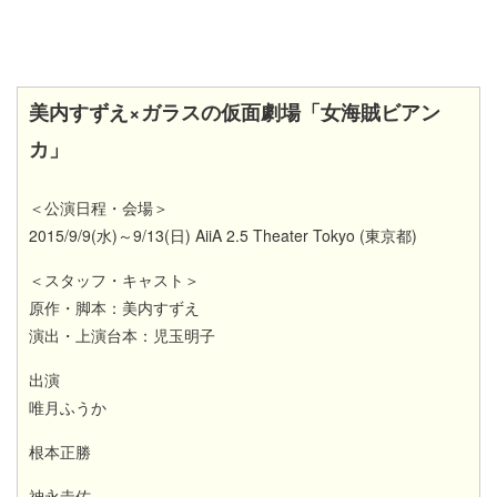
美内すずえ×ガラスの仮面劇場「女海賊ビアン
カ」
＜公演日程・会場＞
2015/9/9(水)～9/13(日) AiiA 2.5 Theater Tokyo (東京都)
＜スタッフ・キャスト＞
原作・脚本：美内すずえ
演出・上演台本：児玉明子
出演
唯月ふうか
根本正勝
神永圭佑