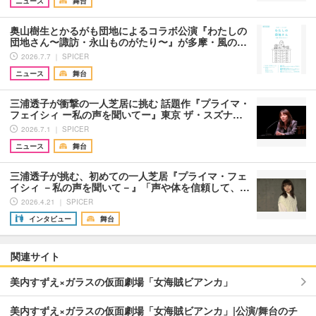
ニュース
舞台
奥山樹生とかるがも団地によるコラボ公演『わたしの
団地さん〜諏訪・永山ものがたり〜』が多摩・風の…
2026.7.7 ｜ SPICER
ニュース
舞台
三浦透子が衝撃の一人芝居に挑む 話題作『プライマ・
フェイシィ ー私の声を聞いてー』東京 ザ・スズナ…
2026.7.1 ｜ SPICER
ニュース
舞台
三浦透子が挑む、初めての一人芝居『プライマ・フェ
イシィ －私の声を聞いて－』「声や体を信頼して、…
2026.4.21 ｜ SPICER
インタビュー
舞台
関連サイト
美内すずえ×ガラスの仮面劇場「女海賊ビアンカ」
美内すずえ×ガラスの仮面劇場「女海賊ビアンカ」|公演/舞台のチ