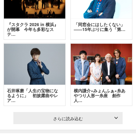
『スタクラ 2026 in 横浜』
「同窓会にはしたくない」
が開幕 今年も多彩なス
――15年ぶりに集う「第…
テ…
石井琢磨「人生の宝物にな
横内謙介×みょんふぁ×糸あ
るように」 初披露曲やレ
やつり人形一糸座 創作
ア…
人…
さらに読み込む