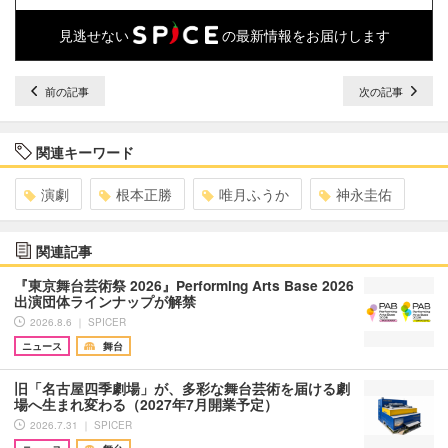
見逃せない
の最新情報をお届けします
前の記事
次の記事
関連キーワード
演劇
根本正勝
唯月ふうか
神永圭佑
関連記事
『東京舞台芸術祭 2026』Performing Arts Base 2026
出演団体ラインナップが解禁
2026.8.6 ｜ SPICER
ニュース
舞台
旧「名古屋四季劇場」が、多彩な舞台芸術を届ける劇
場へ生まれ変わる（2027年7月開業予定）
2026.7.31 ｜ SPICER