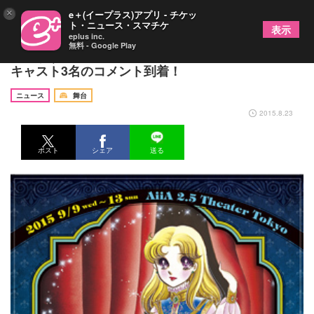
×
e＋(イープラス)アプリ - チケッ
ト・ニュース・スマチケ
表示
eplus inc.
無料 - Google Play
美内すずえ×ガラスの仮面劇場「女海賊ビアンカ」
キャスト3名のコメント到着！
ニュース
舞台
2015.8.23
ポスト
シェア
送る