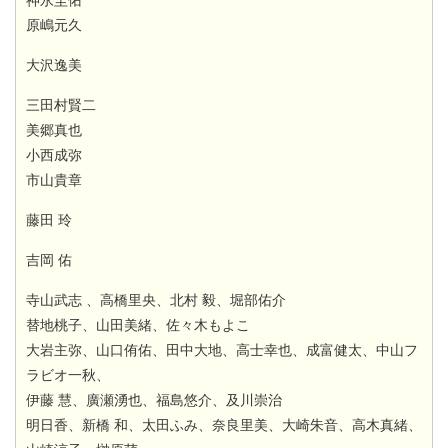
原嶋元久
大沢逸美
三田村賢二
美郷真也
小西成弥
市山貴章
藤田 玲
吉岡 佑
寺山武志 、高橋里央、北村 毅、堀部佑介
替地桃子、山田美緒、佐々木もよこ
大岩主弥、山口侑佑、田中大地、高士幸也、成富健太、中山フ
ラビオ一秋、
伊藤 慧、廣瀬湧也、福島悠介、及川崇治
明日香、新橋 和、太田ふみ、奈良里美、大崎朱音、高木真緒、