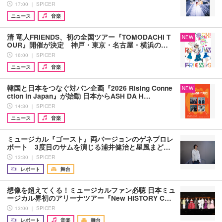
17:00 ｜ SPICER
ニュース
音楽
清 竜人FRIENDS、初の全国ツアー『TOMODACHI T
NEW
OUR』開催が決定 神戸・東京・名古屋・横浜の…
16:00 ｜ SPICER
ニュース
音楽
韓国と日本をつなぐ対バン企画『2026 Rising Conne
NEW
ction in Japan』が始動 日本からASH DA H…
14:30 ｜ SPICER
ニュース
音楽
ミュージカル『ゴースト』両バージョンのゲネプロレ
ポート 3度目のサムを演じる浦井健治と星風まど…
13:30 ｜ SPICER
レポート
舞台
想像を超えてくる！ミュージカルファン必聴 日本ミュ
ージカル界初のアリーナツアー『New HISTORY C…
13:00 ｜ SPICER
レポート
音楽
舞台