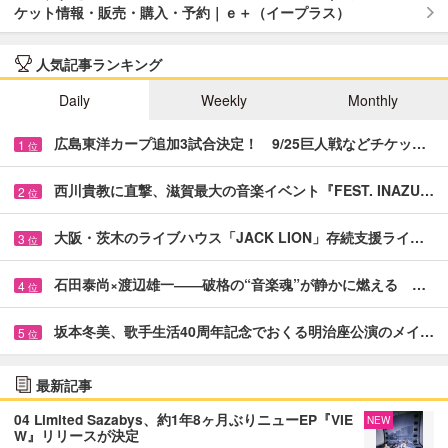
ケット情報・販売・購入・予約｜ｅ＋（イープラス）
人気記事ランキング
Daily
Weekly
Monthly
広島東洋カープ追加3試合決定！ 9/25巨人戦などチケッ…
1
位
西川貴教に直撃、滋賀最大の音楽イベント『FEST. INAZU…
2
位
大阪・茨木のライブハウス「JACK LION」存続支援ライ…
3
位
石田泰尚×渡辺雄一――破格の“音楽魂”が静かに燃える …
4
位
坂本冬美、歌手生活40周年記念でおくる明治座公演のメイ…
5
位
最新記事
04 Limited Sazabys、約1年8ヶ月ぶりニューEP『VIE
NEW
W』リリースが決定