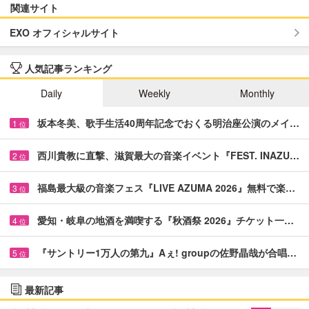
関連サイト
EXO オフィシャルサイト
人気記事ランキング
Daily
Weekly
Monthly
坂本冬美、歌手生活40周年記念でおくる明治座公演のメイ…
1
位
西川貴教に直撃、滋賀最大の音楽イベント『FEST. INAZU…
2
位
福島最大級の音楽フェス『LIVE AZUMA 2026』無料で楽…
3
位
愛知・岐阜の地酒を満喫する『秋酒祭 2026』チケット一…
4
位
『サントリー1万人の第九』Aぇ! groupの佐野晶哉が合唱…
5
位
最新記事