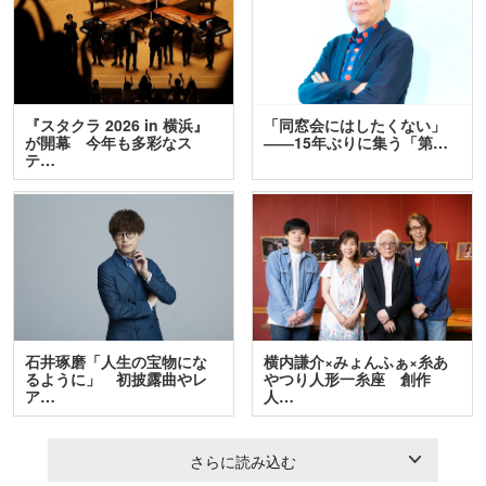
『スタクラ 2026 in 横浜』
「同窓会にはしたくない」
が開幕 今年も多彩なス
――15年ぶりに集う「第…
テ…
石井琢磨「人生の宝物にな
横内謙介×みょんふぁ×糸あ
るように」 初披露曲やレ
やつり人形一糸座 創作
ア…
人…
さらに読み込む