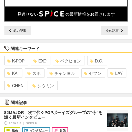
見逃せない
の最新情報をお届けします
前の記事
次の記事
関連キーワード
K-POP
EXO
ベクヒョン
D.O.
KAI
スホ
チャンヨル
セフン
LAY
CHEN
シウミン
関連記事
82MAJOR 次世代K-POPボーイズグループの“今”を
訊く最新インタビュー
2026.8.3 ｜ SPICER
動画
インタビュー
音楽