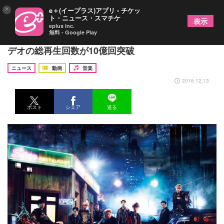
×
e＋(イープラス)アプリ - チケッ
ト・ニュース・スマチケ
表示
eplus inc.
無料 - Google Play
EXO 日本2ndシングルで快挙達成、ミュージックビ
デオの総再生回数が10億回突破
ニュース
動画
音楽
2016.12.13
ポスト
シェア
送る