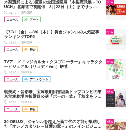
木梨憲武による3度目の全国巡回展『木梨憲武展－TO
NEW
UCH』北海道で初開催 8月22日（土）までサッ…
12:10 ｜ SPICER
ニュース
アート
【7/31（金）～8/6（木）】舞台ジャンルの人気記事
NEW
ランキングTOP5
12:00 ｜ SPICER
ニュース
舞台
TVアニメ『マジカル★エクスプローラー』キャラクタ
NEW
ービジュアル（リュディver.）解禁
12:00 ｜ SPICER
ニュース
アニメ/ゲーム
朝美絢・音彩唯、宝塚歌劇団雪組新トップコンビの東
NEW
京宝塚劇場お披露目公演『ポーの一族』千秋楽をラ…
10:30 ｜ SPICER
ニュース
舞台
30-DELUX、ジャンルを超えた新世代の才能が集結し
NEW
た『オレノカタワレ～紅蓮の章～』のメインビジュ…