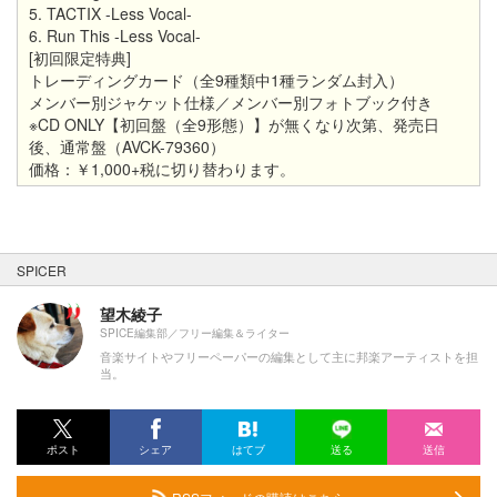
5. TACTIX -Less Vocal-
6. Run This -Less Vocal-
[初回限定特典]
トレーディングカード（全9種類中1種ランダム封入）
メンバー別ジャケット仕様／メンバー別フォトブック付き
※CD ONLY【初回盤（全9形態）】が無くなり次第、発売日
後、通常盤（AVCK-79360）
価格：￥1,000+税に切り替わります。
SPICER
望木綾子
SPICE編集部／フリー編集＆ライター
音楽サイトやフリーペーパーの編集として主に邦楽アーティストを担
当。
ポスト
シェア
はてブ
送る
送信