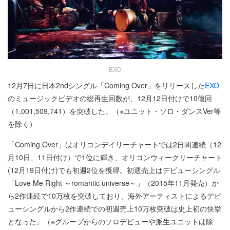
EXO
12月7日に日本2ndシングル「Coming Over」をリリースした
EXO
のミュージックビデオの総再生回数が、12月12日付けで10億回
（1,001,509,741）を突破した。（※ユニット・ソロ・ダンスVer等
を除く）
「Coming Over」はオリコンデイリーチャートでは2日間連続（12
月10日、11日付け）で1位に輝き、オリコンウィークリーチャート
(12月19日付け)でも初週2位を獲得。初週売上はデビューシングル
「Love Me Right ～romantic universe～」（2015年11月発売）か
ら2作連続で10万枚を突破しており、海外アーティストによるデビ
ューシングルから2作連続での初週売上10万枚突破は史上初の快挙
となった。（※グループからのソロデビューや派生ユニットは除