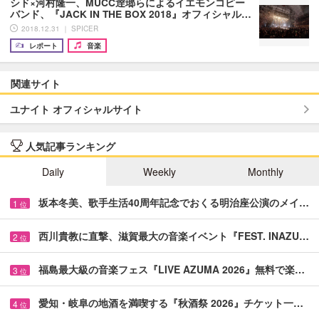
シド×河村隆一、MUCC逹瑯らによるイエモンコピー
バンド、『JACK IN THE BOX 2018』オフィシャル…
2018.12.31 ｜ SPICER
レポート
音楽
関連サイト
ユナイト オフィシャルサイト
人気記事ランキング
Daily
Weekly
Monthly
坂本冬美、歌手生活40周年記念でおくる明治座公演のメイ…
1
位
西川貴教に直撃、滋賀最大の音楽イベント『FEST. INAZU…
2
位
福島最大級の音楽フェス『LIVE AZUMA 2026』無料で楽…
3
位
愛知・岐阜の地酒を満喫する『秋酒祭 2026』チケット一…
4
位