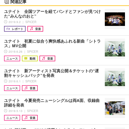
関連記事
ユナイト 全国ツアーを経てバンドとファンが見つけ
た“みんなのおと”
2019.9.2 ｜ SPICER
レポート
音楽
ユナイト 初夏に似合う爽快感あふれる新曲「シトラ
ス」MV公開
2019.6.26 ｜ SPICER
ニュース
動画
音楽
ユナイト 新アーティスト写真公開＆チケットの“遅
割キャッシュバック”を発表
2019.6.1 ｜ SPICER
ニュース
音楽
ユナイト 今夏発売ニューシングルは両A面、収録曲
詳細を発表
2019.5.13 ｜ SPICER
ニュース
音楽