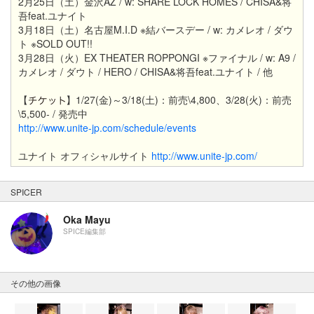
2月25日（土）金沢AZ / w: SHARE LOCK HOMES / CHISA&将
吾feat.ユナイト
3月18日（土）名古屋M.I.D ※結バースデー / w: カメレオ / ダウ
ト ※SOLD OUT!!
3月28日（火）EX THEATER ROPPONGI ※ファイナル / w: A9 /
カメレオ / ダウト / HERO / CHISA&将吾feat.ユナイト / 他
【
】1/27(金)～3/18(土)：前売\4,800、3/28(火)：前売
\5,500- / 発売中
http://www.unite-jp.com/schedule/events
ユナイト オフィシャルサイト
http://www.unite-jp.com/
SPICER
Oka Mayu
SPICE編集部
その他の画像