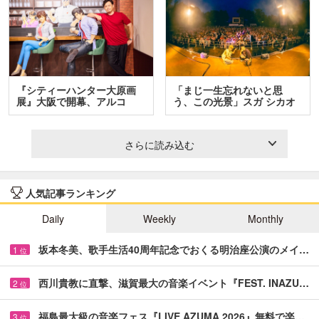
『シティーハンター大原画
「まじ一生忘れないと思
展』大阪で開幕、アルコ
う、この光景」スガ シカオ
＆…
と…
さらに読み込む
人気記事ランキング
Daily
Weekly
Monthly
坂本冬美、歌手生活40周年記念でおくる明治座公演のメイ…
1
位
西川貴教に直撃、滋賀最大の音楽イベント『FEST. INAZU…
2
位
福島最大級の音楽フェス『LIVE AZUMA 2026』無料で楽…
3
位