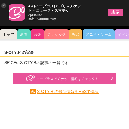
×
e＋(イープラス)アプリ - チケッ
ト・ニュース・スマチケ
表示
eplus inc.
無料 - Google Play
トップ
新着
音楽
クラシック
舞台
アニメ・ゲーム
イベン
S-QTY:R の記事
SPICEのS-QTY:Rの記事の一覧です
イープラスでチケット情報をチェック！
S-QTY:R の最新情報をRSSで購読