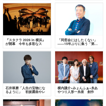
『スタクラ 2026 in 横浜』
「同窓会にはしたくない」
が開幕 今年も多彩なス
――15年ぶりに集う「第…
テ…
石井琢磨「人生の宝物にな
横内謙介×みょんふぁ×糸あ
るように」 初披露曲やレ
やつり人形一糸座 創作
ア…
人…