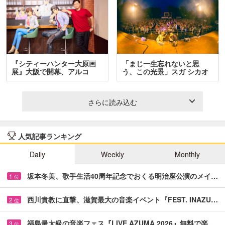
『シティーハンター大原画
「まじ一生忘れないと思
展』大阪で開幕、アルコ
う、この光景」スガ シカオ
＆…
と…
さらに読み込む
人気記事ランキング
Daily
Weekly
Monthly
坂本冬美、歌手生活40周年記念でおくる明治座公演のメイ…
1
位
西川貴教に直撃、滋賀最大の音楽イベント『FEST. INAZU…
2
位
福島最大級の音楽フェス『LIVE AZUMA 2026』無料で楽…
3
位