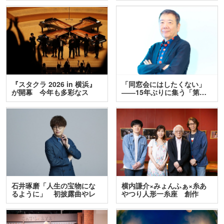
『スタクラ 2026 in 横浜』
「同窓会にはしたくない」
が開幕 今年も多彩なス
――15年ぶりに集う「第…
テ…
石井琢磨「人生の宝物にな
横内謙介×みょんふぁ×糸あ
るように」 初披露曲やレ
やつり人形一糸座 創作
ア…
人…