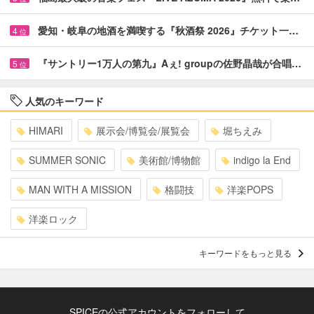
愛知・岐阜の地酒を満喫する『秋酒祭 2026』チケット一…
4
位
『サントリー1万人の第九』Aぇ! groupの佐野晶哉が合唱…
5
位
人気のキーワード
HIMARI
展示会/博覧会/展覧会
堀ちえみ
SUMMER SONIC
美術館/博物館
indigo la End
MAN WITH A MISSION
格闘技
洋楽POPS
洋楽ロック
キーワードをもっと見る
SPICEの公式アカウントをフォローして