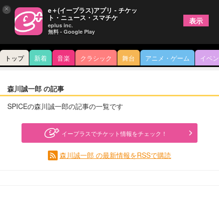
×
e＋(イープラス)アプリ - チケッ
ト・ニュース・スマチケ
表示
eplus inc.
無料 - Google Play
トップ
新着
音楽
クラシック
舞台
アニメ・ゲーム
イベン
森川誠一郎 の記事
SPICEの森川誠一郎の記事の一覧です
イープラスでチケット情報をチェック！
森川誠一郎 の最新情報をRSSで購読