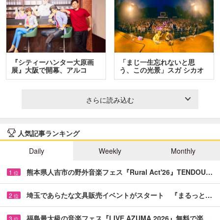
『シティーハンター大原画
「まじ一生忘れないと思
展』大阪で開幕、アルコ
う、この光景」スガ シカオ
＆…
と…
さらに読み込む
人気記事ランキング
Daily
Weekly
Monthly
熊本県人吉市の野外音楽フェス『Rural Act'26』TENDOU…
1
位
埼玉であらたな文具販売イベントがスタート 『まるっと…
2
位
福島最大級の音楽フェス『LIVE AZUMA 2026』無料で楽…
3
位