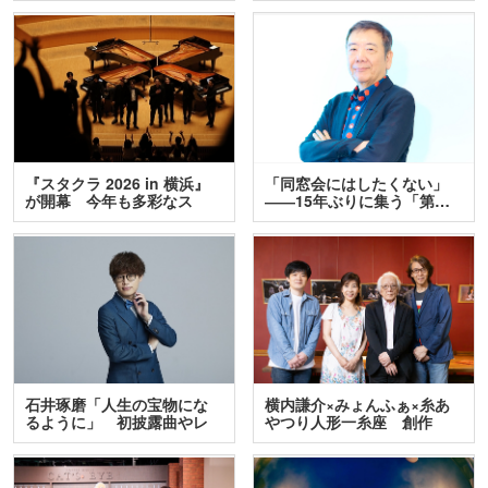
『スタクラ 2026 in 横浜』
「同窓会にはしたくない」
が開幕 今年も多彩なス
――15年ぶりに集う「第…
テ…
石井琢磨「人生の宝物にな
横内謙介×みょんふぁ×糸あ
るように」 初披露曲やレ
やつり人形一糸座 創作
ア…
人…