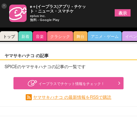
×
e＋(イープラス)アプリ - チケッ
ト・ニュース・スマチケ
表示
eplus inc.
無料 - Google Play
トップ
新着
音楽
クラシック
舞台
アニメ・ゲーム
イベン
ヤマサキハナコ の記事
SPICEのヤマサキハナコの記事の一覧です
イープラスでチケット情報をチェック！
ヤマサキハナコ の最新情報をRSSで購読