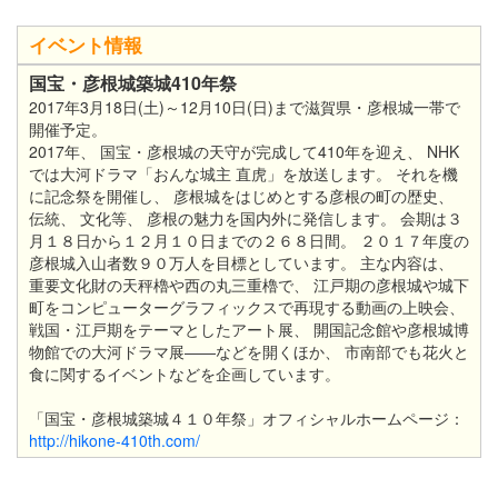
イベント情報
国宝・彦根城築城410年祭
2017年3月18日(土)～12月10日(日)まで滋賀県・彦根城一帯で
開催予定。
2017年、 国宝・彦根城の天守が完成して410年を迎え、 NHK
では大河ドラマ「おんな城主 直虎」を放送します。 それを機
に記念祭を開催し、 彦根城をはじめとする彦根の町の歴史、
伝統、 文化等、 彦根の魅力を国内外に発信します。 会期は３
月１８日から１２月１０日までの２６８日間。 ２０１７年度の
彦根城入山者数９０万人を目標としています。 主な内容は、
重要文化財の天秤櫓や西の丸三重櫓で、 江戸期の彦根城や城下
町をコンピューターグラフィックスで再現する動画の上映会、
戦国・江戸期をテーマとしたアート展、 開国記念館や彦根城博
物館での大河ドラマ展――などを開くほか、 市南部でも花火と
食に関するイベントなどを企画しています。
「国宝・彦根城築城４１０年祭」オフィシャルホームページ：
http://hikone-410th.com/