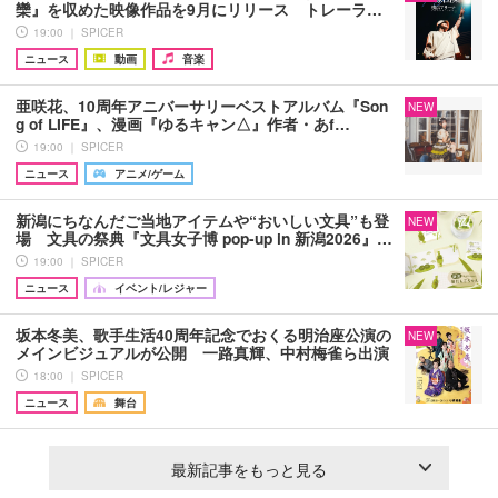
欒』を収めた映像作品を9月にリリース トレーラ…
19:00 ｜ SPICER
ニュース
動画
音楽
亜咲花、10周年アニバーサリーベストアルバム『Son
NEW
g of LIFE』、漫画『ゆるキャン△』作者・あf…
19:00 ｜ SPICER
ニュース
アニメ/ゲーム
新潟にちなんだご当地アイテムや“おいしい文具”も登
NEW
場 文具の祭典『文具女子博 pop-up in 新潟2026』…
19:00 ｜ SPICER
ニュース
イベント/レジャー
坂本冬美、歌手生活40周年記念でおくる明治座公演の
NEW
メインビジュアルが公開 一路真輝、中村梅雀ら出演
18:00 ｜ SPICER
ニュース
舞台
最新記事をもっと見る