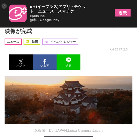
×
e＋(イープラス)アプリ - チケッ
ト・ニュース・スマチケ
表示
eplus inc.
無料 - Google Play
国宝・彦根城をドローンでとらえた美しすぎる空撮
映像が完成
ニュース
動画
イベント/レジャー
2017.2.3
ポスト
シェア
送る
彦根城 DJI JAPAN,Leica Camera Japan