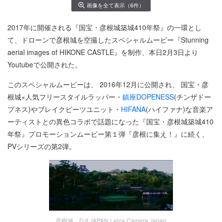
画像を全て表示（6件）
2017年に開催される『国宝・彦根城築城410年祭』の一環とし
て、ドローンで彦根城を空撮したスペシャルムービー『Stunning
aerial images of HIKONE CASTLE』を制作、本日2月3日より
Youtubeで公開された。
このスペシャルムービーは、 2016年12月に公開され、 国宝・彦
根城×人気フリースタイルラッパー・
鎮座DOPENESS
(チンザドー
プネス)やブレイクビーツユニット・
HIFANA
(ハイファナ)な音楽ア
ーティストとの異色コラボで話題になった『国宝・彦根城築城410
年祭』プロモーションムービー第１弾『彦根に集え！』に続く、
PVシリーズの第2弾。
彦根城 DJI JAPAN,Leica Camera Japan