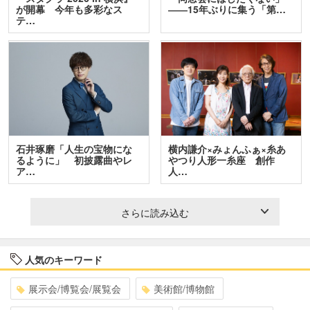
が開幕 今年も多彩なス
――15年ぶりに集う「第…
テ…
石井琢磨「人生の宝物にな
横内謙介×みょんふぁ×糸あ
るように」 初披露曲やレ
やつり人形一糸座 創作
ア…
人…
さらに読み込む
人気のキーワード
展示会/博覧会/展覧会
美術館/博物館