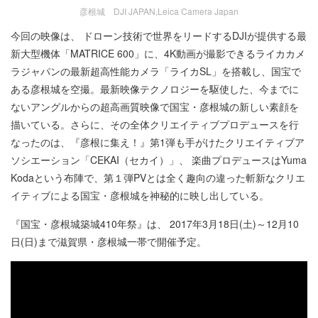
彦根城 DJI JAPAN,Leica Camera Japan
今回の映像は、 ドローン技術で世界をリードするDJIが提供する最
新大型機体「MATRICE 600」に、4K動画が撮影できるライカカメ
ラジャパンの最新超高性能カメラ「ライカSL」を搭載し、国宝で
ある彦根城を空撮。最新映像テクノロジーを駆使した、今までに
ないアングルからの超高画質映像で国宝・彦根城の新しい素顔を
描いている。さらに、その全体クリエイティブプロデュースを行
なったのは、『彦根に集え！』第1弾も手がけたクリエイティブア
ソシエーション「CEKAI（セカイ）」、 楽曲プロデュースはYuma
Kodaという布陣で、第１弾PVとは全く趣向の違った斬新なクリエ
イティブによる国宝・彦根城を神秘的に映し出している。
『国宝・彦根城築城410年祭』は、 2017年3月18日(土)～12月10
日(日)まで滋賀県・彦根城一帯で開催予定。