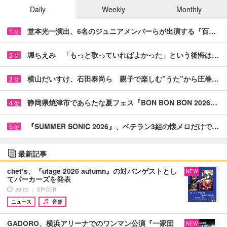
Daily
Weekly
Monthly
堂本光一演出、6名のジュニアメンバーらが出演する『百…
1
位
堀ちえみ 「もっと歌っていればよかった」という後悔は…
2
位
横山だいすけ、石田泰尚ら 親子で楽しむ”うた”から圧巻…
3
位
静岡県焼津市であらたな夏フェス『BON BON BON 2026…
4
位
『SUMMER SONIC 2026』、ベテラン3組の懐メロだけで…
5
位
最新記事
chef’s、『utage 2026 autumn』の対バンゲストとし
NEW
てパーカーズを発表
20:00 ｜ SPICER
ニュース
音楽
GADORO、横浜アリーナでのワンマン公演『一家団
NEW