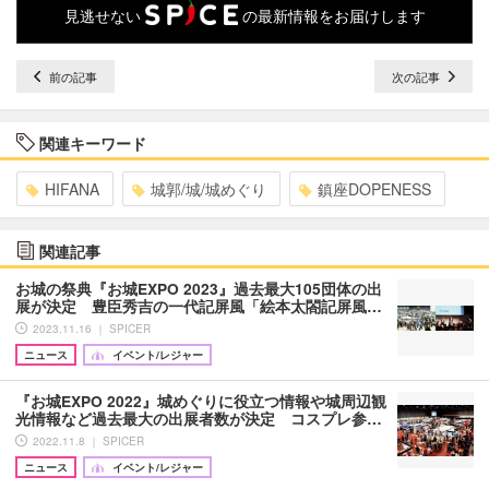
見逃せない
の最新情報をお届けします
前の記事
次の記事
関連キーワード
HIFANA
城郭/城/城めぐり
鎮座DOPENESS
関連記事
お城の祭典『お城EXPO 2023』過去最大105団体の出
展が決定 豊臣秀吉の一代記屏風「絵本太閤記屏風…
2023.11.16 ｜ SPICER
ニュース
イベント/レジャー
『お城EXPO 2022』城めぐりに役立つ情報や城周辺観
光情報など過去最大の出展者数が決定 コスプレ参…
2022.11.8 ｜ SPICER
ニュース
イベント/レジャー