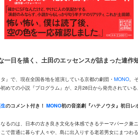
な一日を描く、土田のエッセンスが詰まった連作
ウタ』で、現在全国各地を巡演している京都の劇団・
MONO
。
の初めての小説『プログラム』が、2月28日から発売されている
英生
のコメント付き！
MONO
初の音楽劇『ハテノウタ』初日レ
となるのは、日本の古き良き文化を体感できるテーマパーク兼
そこで普通に暮らす人々や、島に出入りする老若男女にまつわ