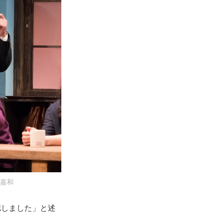
上嘉和
認しました」と述