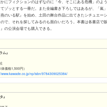
確かにフィクションのはずなのに「今、そこにある危機」のよ
ってゾッとする一冊だ。また全編書き下ろしではあるが、「嵐
『燕のいる駅』を始め、土田の舞台作品に出てきたシチュエー
るので、それを探してみるのも面白いだろう。本書は各書店で
タ』の公演会場でも購入できる。
ラム』
社
本体価格1,500円）
://www.kawade.co.jp/np/isbn/9784309025384/
ウタ』