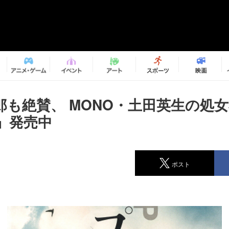
郎も絶賛、 MONO・土田英生の処
』発売中
ポスト