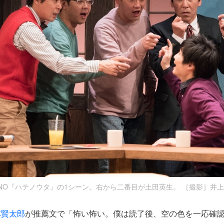
NO『ハテノウタ』の1シーン。右から二番目が土田英生。 ［撮影］井
林賢太郎
が推薦文で「怖い怖い。僕は読了後、空の色を一応確