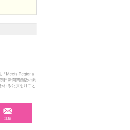
ts Regiona
か、朝日新聞関西版の劇
行われる公演を月ごと
送信