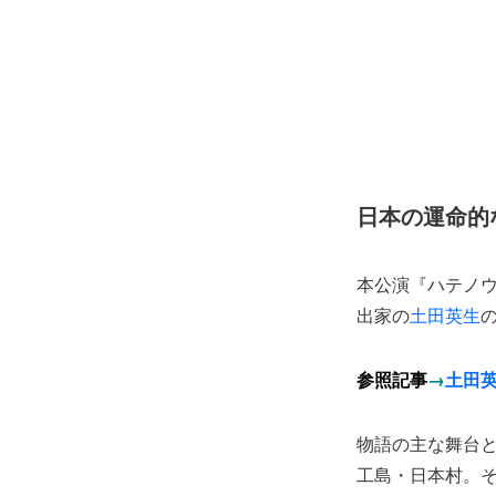
日本の運命的
本公演『ハテノ
出家の
土田英生
参照記事
→
土田
物語の主な舞台
工島・日本村。