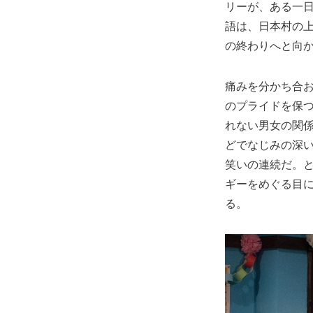
リーが、ある一
語は、日本村の
の終わりへと向
痛みを分かち合
のプライドを保
れない男女の関係
どでなじみの深
笑いの連続だ。
ギーをめぐる目
る。