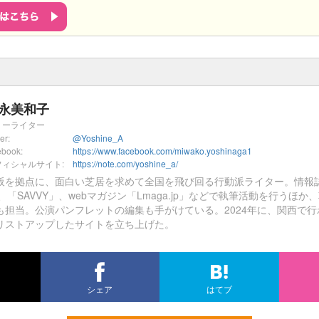
永美和子
リーライター
ter:
@Yoshine_A
ebook:
https://www.facebook.com/miwako.yoshinaga1
フィシャルサイト:
https://note.com/yoshine_a/
阪を拠点に、面白い芝居を求めて全国を飛び回る行動派ライター。情報誌「Mee
」、「SAVVY」、webマガジン「Lmaga.jp」などで執筆活動を行うほ
も担当。公演パンフレットの編集も手がけている。2024年に、関西で
リストアップしたサイトを立ち上げた。
シェア
はてブ