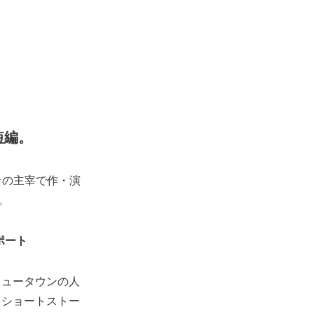
短編。
その主宰で作・演
。
ポート
ニュータウンの人
るショートストー