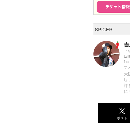
SPICER
吉
フ
twit
fac
オ
大
l
評
に
ポスト