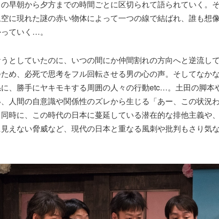
日の早朝から夕方までの時間ごとに区切られて語られていく。
上空に現れた謎の赤い物体によって一つの線で結ばれ、誰も想
かっていく…。
おうとしていたのに、いつの間にか仲間割れの方向へと逆流し
つため、必死で思考をフル回転させる男の心の声。そしてなか
に、勝手にヤキモキする周囲の人々の行動etc…。土田の脚本
い、人間の自意識や関係性のズレから生じる「あー、この状況
と同時に、この時代の日本に蔓延している潜在的な排他主義や
に見えない脅威など、現代の日本と重なる風刺や批判もさり気