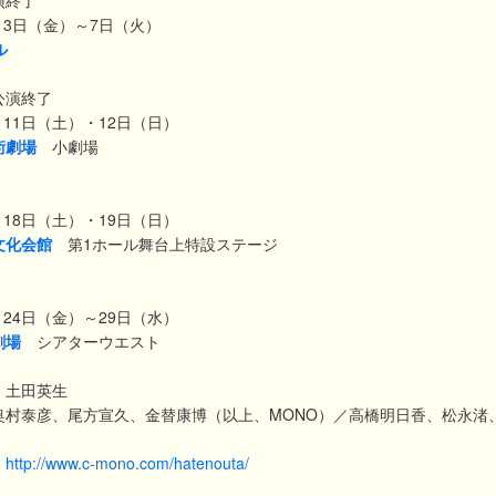
演終了
3月3日（金）～7日（火）
ル
公演終了
月11日（土）・12日（日）
術劇場
小劇場
月18日（土）・19日（日）
文化会館
第1ホール舞台上特設ステージ
月24日（金）～29日（水）
劇場
シアターウエスト
：土田英生
奥村泰彦、尾方宣久、金替康博（以上、MONO）／高橋明日香、松永渚
：
http://www.c-mono.com/hatenouta/