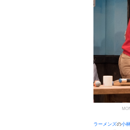
MO
ラーメンズ
の
小