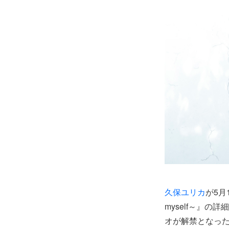
久保ユリカ
が5月1
myself～』
オが解禁となっ