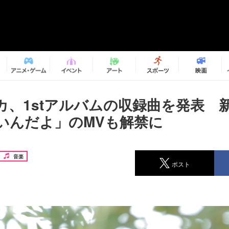
カ、1stアルバムの収録曲を発表 
いんだよ」のMVも解禁に
音楽
ポスト