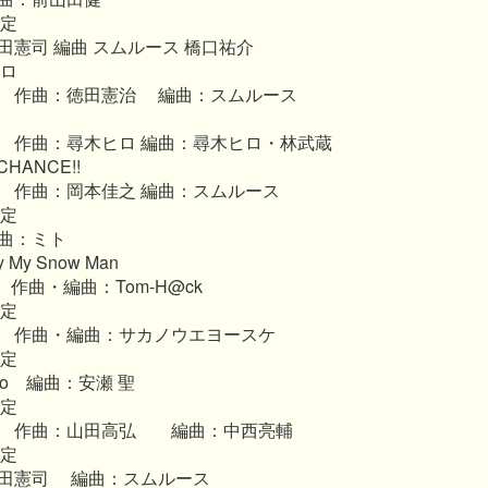
未定
田憲司 編曲 スムルース 橋口祐介
コロ
 作曲：徳田憲治 編曲：スムルース
al
作曲：尋木ヒロ 編曲：尋木ヒロ・林武蔵
CHANCE!!
 作曲：岡本佳之 編曲：スムルース
ル未定
曲：ミト
ty My Snow Man
 作曲・編曲：Tom-H@ck
ル未定
 作曲・編曲：サカノウエヨースケ
トル未定
no 編曲：安瀬 聖
ル未定
 作曲：山田高弘 編曲：中西亮輔
未定
田憲司 編曲：スムルース