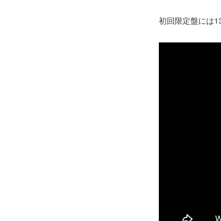
初回限定盤には1