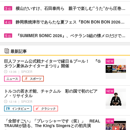
横山だいすけ、石田泰尚ら 親子で楽しむ”うた”から圧巻…
3
位
静岡県焼津市であらたな夏フェス『BON BON BON 2026…
4
位
『SUMMER SONIC 2026』、ベテラン3組の懐メロだけで…
5
位
最新記事
巨人ファーム公式戦ナイターで縁日＆プール！ 『G
NEW
タウン夏休みナイターまつり』開催
13:36 ｜ SPICER
ニュース
スポーツ
トルコの若き才能、チャクムル 彩の国で初のピア
NEW
ノ・リサイタル
12:18 ｜ SPICER
インタビュー
クラシック
「全部すごい」「プレッシャーです（笑）」 REAL
NEW
TRAUMが語る、The King's Singersとの初共演