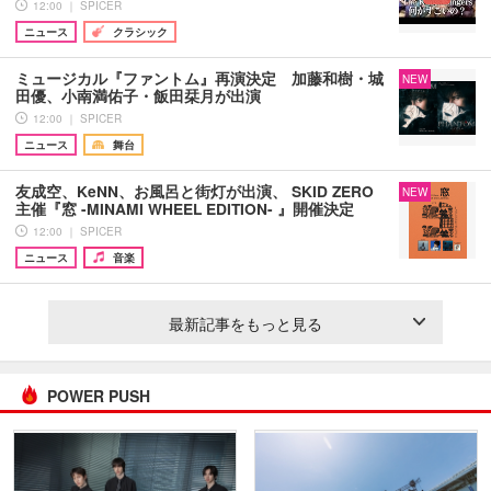
12:00 ｜ SPICER
ニュース
クラシック
ミュージカル『ファントム』再演決定 加藤和樹・城
NEW
田優、小南満佑子・飯田栞月が出演
12:00 ｜ SPICER
ニュース
舞台
友成空、KeNN、お風呂と街灯が出演、 SKID ZERO
NEW
主催『窓 -MINAMI WHEEL EDITION- 』開催決定
12:00 ｜ SPICER
ニュース
音楽
最新記事をもっと見る
POWER PUSH