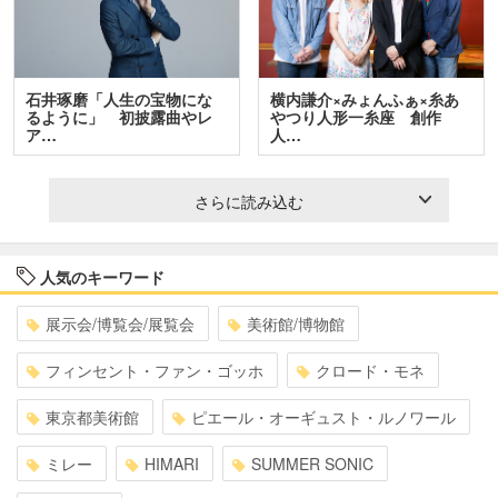
石井琢磨「人生の宝物にな
横内謙介×みょんふぁ×糸あ
るように」 初披露曲やレ
やつり人形一糸座 創作
ア…
人…
さらに読み込む
人気のキーワード
展示会/博覧会/展覧会
美術館/博物館
フィンセント・ファン・ゴッホ
クロード・モネ
東京都美術館
ピエール・オーギュスト・ルノワール
ミレー
HIMARI
SUMMER SONIC