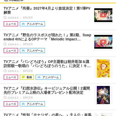
TVアニメ『尚善』2027年4月より放送決定！第1弾PV
解禁
2026.8.5 ｜ SPICER
ニュース
アニメ/ゲーム
TVアニメ『野生のラスボスが現れた！』第2期、Susp
ended 4thによるOPテーマ「Melodic Impact…
2026.8.4 ｜ SPICER
ニュース
アニメ/ゲーム
TVアニメ『パンどろぼう』OP主題歌は朝井彩加＆諏
訪部順一歌唱の「パンどろぼうのうた」に決定！キ…
2026.8.4 ｜ SPICER
ニュース
動画
アニメ/ゲーム
TVアニメ『幻想水滸伝』キービジュアル公開！2週間
先行プレミアム上映の入場者プレゼント配布決定
2026.8.3 ｜ SPICER
ニュース
アニメ/ゲーム
TVアニメ『性別「モナリザ」の君へ。』主人公・有馬