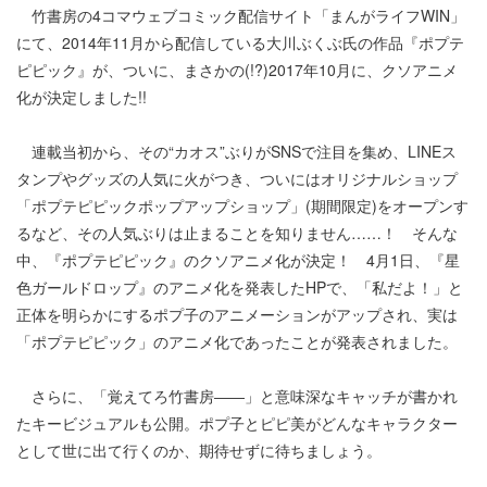
竹書房の4コマウェブコミック配信サイト「まんがライフWIN」
にて、2014年11月から配信している大川ぶくぶ氏の作品『ポプテ
ピピック』が、ついに、まさかの(!?)2017年10月に、クソアニメ
化が決定しました!!
連載当初から、その“カオス”ぶりがSNSで注目を集め、LINEス
タンプやグッズの人気に火がつき、ついにはオリジナルショップ
「ポプテピピックポップアップショップ」(期間限定)をオープンす
るなど、その人気ぶりは止まることを知りません……！ そんな
中、『ポプテピピック』のクソアニメ化が決定！ 4月1日、『星
色ガールドロップ』のアニメ化を発表したHPで、「私だよ！」と
正体を明らかにするポプ子のアニメーションがアップされ、実は
「ポプテピピック」のアニメ化であったことが発表されました。
さらに、「覚えてろ竹書房――」と意味深なキャッチが書かれ
たキービジュアルも公開。ポプ子とピピ美がどんなキャラクター
として世に出て行くのか、期待せずに待ちましょう。