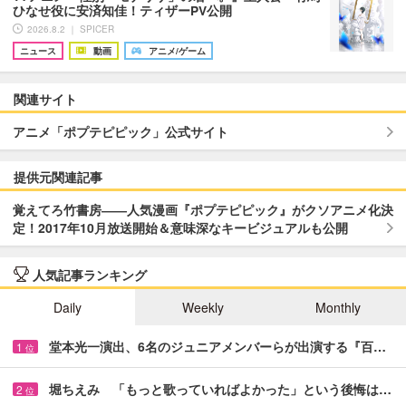
ひなせ役に安済知佳！ティザーPV公開
2026.8.2 ｜ SPICER
ニュース
動画
アニメ/ゲーム
関連サイト
アニメ「ポプテピピック」公式サイト
提供元関連記事
覚えてろ竹書房――人気漫画『ポプテピピック』がクソアニメ化決
定！2017年10月放送開始＆意味深なキービジュアルも公開
人気記事ランキング
Daily
Weekly
Monthly
堂本光一演出、6名のジュニアメンバーらが出演する『百…
1
位
堀ちえみ 「もっと歌っていればよかった」という後悔は…
2
位