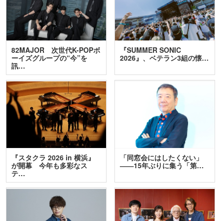
82MAJOR 次世代K-POPボ
『SUMMER SONIC
ーイズグループの“今”を
2026』、ベテラン3組の懐…
訊…
『スタクラ 2026 in 横浜』
「同窓会にはしたくない」
が開幕 今年も多彩なス
――15年ぶりに集う「第…
テ…