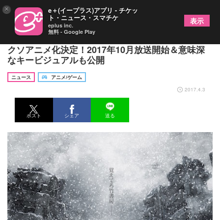
×
e＋(イープラス)アプリ - チケッ
ト・ニュース・スマチケ
表示
eplus inc.
無料 - Google Play
覚えてろ竹書房――人気漫画『ポプテピピック』が
クソアニメ化決定！2017年10月放送開始＆意味深
なキービジュアルも公開
ニュース
アニメ/ゲーム
2017.4.3
ポスト
シェア
送る