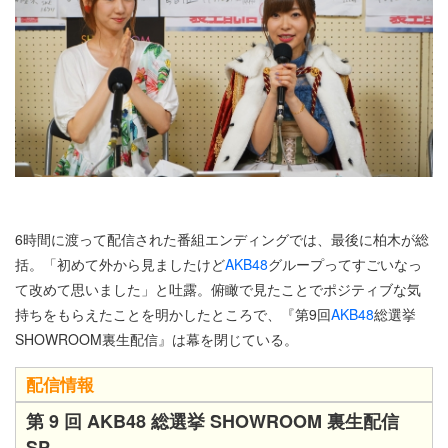
6時間に渡って配信された番組エンディングでは、最後に柏木が総
括。「初めて外から見ましたけど
AKB48
グループってすごいなっ
て改めて思いました」と吐露。俯瞰で見たことでポジティブな気
持ちをもらえたことを明かしたところで、『第9回
AKB48
総選挙
SHOWROOM裏生配信』は幕を閉じている。
配信情報
第 9 回 AKB48 総選挙 SHOWROOM 裏生配信
SP