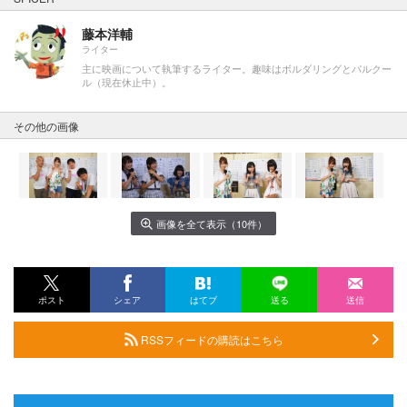
藤本洋輔
ライター
主に映画について執筆するライター。趣味はボルダリングとパルクー
ル（現在休止中）。
その他の画像
画像を全て表示（10件）
ポスト
シェア
はてブ
送る
送信
RSSフィードの購読はこちら