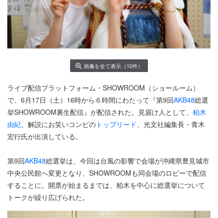
画像を全て表示（10件）
ライブ配信プラットフォーム・SHOWROOM（ショールーム）
で、6月17日（土）16時から６時間にわたって『第9回
AKB48
総選
挙SHOWROOM裏生配信』が配信された。見届け人として、
柏木
由紀
、解説にお笑いコンビの
トップリード
、光文社編集長・青木
宏行氏が出演している。
第9回
AKB48
総選挙は、今回は台風の影響で会場が沖縄県豊見城市
中央公民館へ変更となり、SHOWROOMも同会場のロビーで配信
することに。開票が始まるまでは、柏木を中心に総選挙について
トークが繰り広げられた。