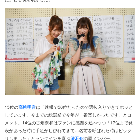
15位の
高柳明音
は「速報で56位だったので選抜入りできてホッと
しています。今までの総選挙で今年が一番楽しかったです」とコ
メント。14位の古畑奈和はファンに感謝を述べつつ「17位まで発
表があった時に手足がしびれてきて…名前を呼ばれた時はビック
リしました」とランクインを喜ぶ
SKE48
の両メンバー。