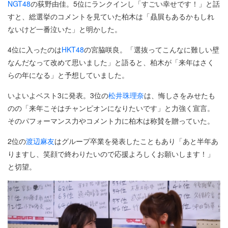
NGT48
の荻野由佳。5位にランクインし「すごい幸せです！」と話
すと、総選挙のコメントを見ていた柏木は「贔屓もあるかもしれ
ないけど一番泣いた」と明かした。
4位に入ったのは
HKT48
の宮脇咲良。「選抜ってこんなに難しい壁
なんだなって改めて思いました」と語ると、柏木が「来年はさく
らの年になる」と予想していました。
いよいよベスト3に発表。3位の
松井珠理奈
は、悔しさをみせたも
のの「来年こそはチャンピオンになりたいです」と力強く宣言。
そのパフォーマンス力やコメント力に柏木は称賛を贈っていた。
2位の
渡辺麻友
はグループ卒業を発表したこともあり「あと半年あ
りますし、笑顔で終わりたいので応援よろしくお願いします！」
と切望。