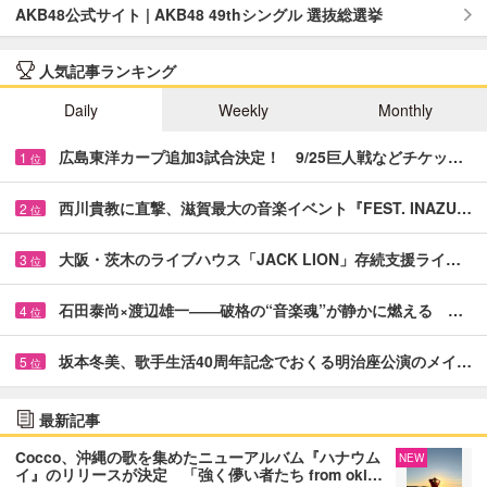
AKB48公式サイト | AKB48 49thシングル 選抜総選挙
人気記事ランキング
Daily
Weekly
Monthly
広島東洋カープ追加3試合決定！ 9/25巨人戦などチケッ…
1
位
西川貴教に直撃、滋賀最大の音楽イベント『FEST. INAZU…
2
位
大阪・茨木のライブハウス「JACK LION」存続支援ライ…
3
位
石田泰尚×渡辺雄一――破格の“音楽魂”が静かに燃える …
4
位
坂本冬美、歌手生活40周年記念でおくる明治座公演のメイ…
5
位
最新記事
Cocco、沖縄の歌を集めたニューアルバム『ハナウム
NEW
イ』のリリースが決定 「強く儚い者たち from oki…