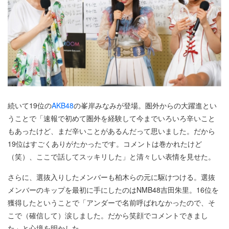
続いて19位の
AKB48
の峯岸みなみが登場。圏外からの大躍進とい
うことで「速報で初めて圏外を経験して今までいろいろ辛いこと
もあったけど、まだ辛いことがあるんだって思いました。だから
19位はすごくありがたかったです。コメントは巻かれたけど
（笑）、ここで話してスッキリした」と清々しい表情を見せた。
さらに、選抜入りしたメンバーも柏木らの元に駆けつける。選抜
メンバーのキップを最初に手にしたのはNMB48吉田朱里。16位を
獲得したということで「アンダーで名前呼ばれなかったので、そ
こで（確信して）涙しました。だから笑顔でコメントできまし
た」と心境を明かした。