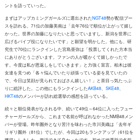
ントを語っていった。
まずはアップカミングガールズに選出された
NGT48
勢が配信ブー
スを訪れる。71位の加藤美南は「去年76位で順位が上がって嬉し
かった。世界の加藤になりたいと思っていますし、新潟を世界に
広げるパイプ役になりたいです」と願望を明かした。他にも、研
究生で70位にランクインした宮島亜弥は「投票してくれた方本当
にありがとうございます。ファンの人が暖かくて嬉しかったで
す。今度は私が恩返しをしていきます」と力強く宣言。柏木は彼
女達を見つめ「各々悩んでいたり頑張っている姿を見ていたの
で、今日は笑顔が見られておばさん嬉しい！」と茶目っ気たっぷ
りに総評した。この他にもランクインした
AKB48
、
SKE48
、
HKT48
のメンバーが訪れ総選挙の感想を語っている。
続々と順位発表がなされる中、続いて49位～64位に入ったフュー
チャーガールズから、これまで名前が呼ばれなかったNMB48メン
バーが登場。昨年圏外となり苦汁を味わった市川美織は「去年ギ
リギリ圏外（81位）でしたが、今回は20もランクアップ（61位を
獲得）しました。復活できて良かったです。初めて総選挙で名前