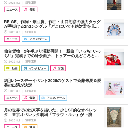
2026.8.8 ｜ SPICER
ニュース
音楽
RE-GE、作詞・畑亜貴、作曲・山口朗彦の強力タッグ
が手掛ける2ndシングル「どこにいても絶対君を見…
2026.8.8 ｜ SPICER
ニュース
アニメ/ゲーム
仙台貨物 2年半ぶり活動再開！ 新曲「いっち! いっ
ち!!」完成までの紆余曲折、トゥアーの見どころと…
2026.8.8 ｜ SPICER
動画
インタビュー
音楽
結那バースデーイベント2026のゲストで斉藤朱夏＆愛
美の出演が決定
2026.8.8 ｜ SPICER
ニュース
音楽
アニメ/ゲーム
月の世界での出来事を描いた、少しSF的なオペレッ
タ 東京オペレッタ劇場『フラウ・ルナ』が上演
2026.8.8 ｜ SPICER
ニュース
舞台