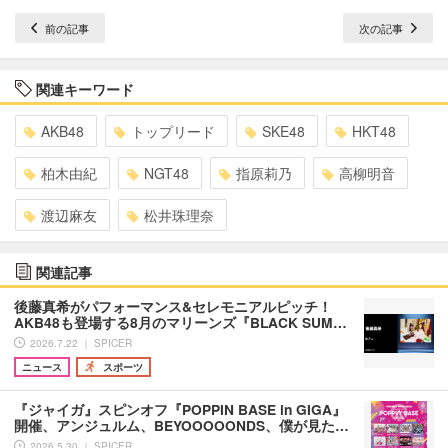
前の記事
次の記事
関連キーワード
AKB48
トップリード
SKE48
HKT48
柏木由紀
NGT48
指原莉乃
高柳明音
渡辺麻友
松井珠理奈
関連記事
後藤真希がパフォーマンス&セレモニアルピッチ！
AKB48も登場する8月のマリーンズ『BLACK SUM…
2026.7.22 ｜ SPICER
ニュース
スポーツ
『ジャイガ』スピンオフ『POPPIN BASE in GIGA』
開催、アンジュルム、BEYOOOOONDS、僕が⾒た…
2026.5.30 ｜ SPICER