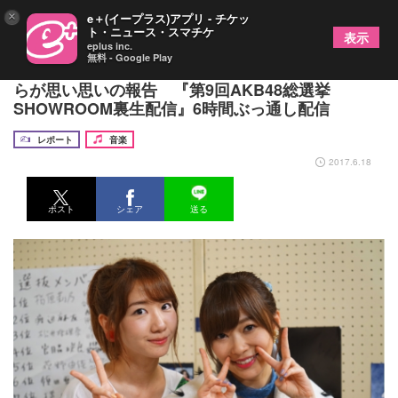
×
e＋(イープラス)アプリ - チケッ
ト・ニュース・スマチケ
表示
eplus inc.
無料 - Google Play
AKB48総選挙、1位の指原莉乃や卒業する渡辺麻友
らが思い思いの報告 『第9回AKB48総選挙
SHOWROOM裏生配信』6時間ぶっ通し配信
レポート
音楽
2017.6.18
ポスト
シェア
送る