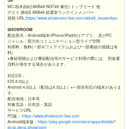
MC:柏木由紀(AKB48 NGT48 兼任) トップリード 他
ゲスト:第9回 AKB48 総選挙ランクインメンバー
視聴 URL:
https://www.showroom-live.com/akb48_sousenkyo
SHOWROOM
配信形式：Android端末/iPhone/iPad向けアプリ、 及びPC
ジャンル：双方向コミュニケーション型ライブ空間
利用料：無料(一部ギフトアイテムおよび一部番組の視聴は有
料)
※番組視聴および番組配信等のサービス利用の際には、 別途通
信料が発生する場合があります。
対応OS：
iOS 8.0以上
Android 4.0以上（配信は4.3以上）※一部非対応の端末がありま
す。
配信地域：日本等
対象言語：日本語・英語
サービスURL
PC版：
https://www.showroom-live.com
Android端末版：
https://play.google.com/store/apps/details?
id=jp.dena.showroom