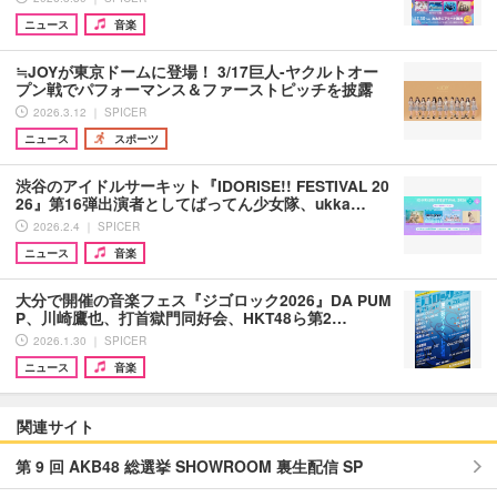
ニュース
音楽
≒JOYが東京ドームに登場！ 3/17巨人-ヤクルトオー
プン戦でパフォーマンス＆ファーストピッチを披露
2026.3.12 ｜ SPICER
ニュース
スポーツ
渋谷のアイドルサーキット『IDORISE!! FESTIVAL 20
26』第16弾出演者としてばってん少女隊、ukka…
2026.2.4 ｜ SPICER
ニュース
音楽
大分で開催の音楽フェス『ジゴロック2026』DA PUM
P、川崎鷹也、打首獄門同好会、HKT48ら第2…
2026.1.30 ｜ SPICER
ニュース
音楽
関連サイト
第 9 回 AKB48 総選挙 SHOWROOM 裏生配信 SP