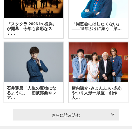
『スタクラ 2026 in 横浜』
「同窓会にはしたくない」
が開幕 今年も多彩なス
――15年ぶりに集う「第…
テ…
石井琢磨「人生の宝物にな
横内謙介×みょんふぁ×糸あ
るように」 初披露曲やレ
やつり人形一糸座 創作
ア…
人…
さらに読み込む