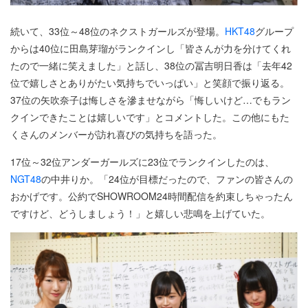
続いて、33位～48位のネクストガールズが登場。
HKT48
グループ
からは40位に田島芽瑠がランクインし「皆さんが力を分けてくれ
たので一緒に笑えました」と話し、38位の冨吉明日香は「去年42
位で嬉しさとありがたい気持ちでいっぱい」と笑顔で振り返る。
37位の矢吹奈子は悔しさを滲ませながら「悔しいけど…でもラン
クインできたことは嬉しいです」とコメントした。この他にもた
くさんのメンバーが訪れ喜びの気持ちを語った。
17位～32位アンダーガールズに23位でランクインしたのは、
NGT48
の中井りか。「24位が目標だったので、ファンの皆さんの
おかげです。公約でSHOWROOM24時間配信を約束しちゃったん
ですけど、どうしましょう！」と嬉しい悲鳴を上げていた。