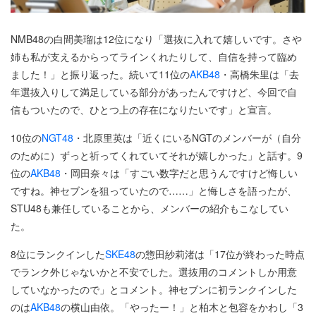
​NMB48の白間美瑠は12位になり「選抜に入れて嬉しいです。さや
姉も私が支えるからってラインくれたりして、自信を持って臨め
ました！」と振り返った。続いて11位の
AKB48
・高橋朱里は「去
年選抜入りして満足している部分があったんですけど、今回で自
信もついたので、ひとつ上の存在になりたいです」と宣言。
10位の
NGT48
・北原里英は「近くにいるNGTのメンバーが（自分
のために）ずっと祈ってくれていてそれが嬉しかった」と話す。9
位の
AKB48
・岡田奈々は「すごい数字だと思うんですけど悔しい
ですね。神セブンを狙っていたので……」と悔しさを語ったが、
STU48も兼任していることから、メンバーの紹介もこなしてい
た。
8位にランクインした
SKE48
の惣田紗莉渚は「17位が終わった時点
でランク外じゃないかと不安でした。選抜用のコメントしか用意
していなかったので」とコメント。神セブンに初ランクインした
のは
AKB48
の横山由依。「やったー！」と柏木と包容をかわし「3