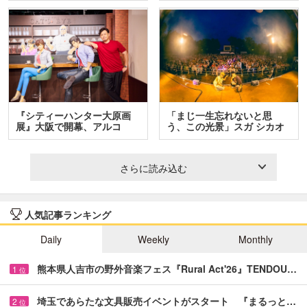
『シティーハンター大原画
「まじ一生忘れないと思
展』大阪で開幕、アルコ
う、この光景」スガ シカオ
＆…
と…
さらに読み込む
人気記事ランキング
Daily
Weekly
Monthly
熊本県人吉市の野外音楽フェス『Rural Act'26』TENDOU…
1
位
埼玉であらたな文具販売イベントがスタート 『まるっと…
2
位