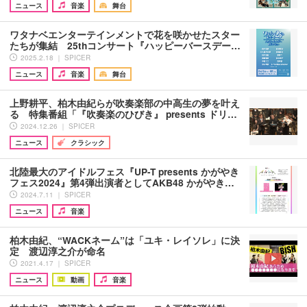
ニュース
音楽
舞台
ワタナベエンターテインメントで花を咲かせたスター
たちが集結 25thコンサート『ハッピーバースデー…
2025.2.18 ｜ SPICER
ニュース
音楽
舞台
上野耕平、柏木由紀らが吹奏楽部の中高生の夢を叶え
る 特集番組「『吹奏楽のひびき』 presents ドリ…
2024.12.26 ｜ SPICER
ニュース
クラシック
北陸最大のアイドルフェス『UP-T presents かがやき
フェス2024』第4弾出演者としてAKB48 かがやき…
2024.7.11 ｜ SPICER
ニュース
音楽
柏木由紀、“WACKネーム”は「ユキ・レイソレ」に決
定 渡辺淳之介が命名
2021.4.17 ｜ SPICER
ニュース
動画
音楽