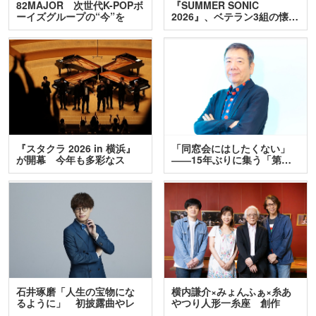
82MAJOR 次世代K-POPボ
『SUMMER SONIC
ーイズグループの“今”を
2026』、ベテラン3組の懐…
訊…
『スタクラ 2026 in 横浜』
「同窓会にはしたくない」
が開幕 今年も多彩なス
――15年ぶりに集う「第…
テ…
石井琢磨「人生の宝物にな
横内謙介×みょんふぁ×糸あ
るように」 初披露曲やレ
やつり人形一糸座 創作
ア…
人…