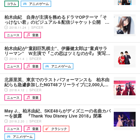
コラム
アニメ/ゲーム
柏木由紀 自身が主演を務めるドラマOPテーマ「そ
っけない君」のビジュアル＆配信ジャケット公開 …
2018.11.24 ｜ SPICER
ニュース
音楽
柏木由紀が“童顔巨乳棋士”、伊藤健太郎は“童貞サラ
リーマン” W主演で『この恋はツミなのか⁉』 実写…
2018.11.4 ｜ SPICER
ニュース
音楽
アニメ/ゲーム
北原里英、東京でのラストパフォーマンスも 柏木由
紀らも急遽参加したNGT48フリーライブに2,000人…
2018.4.12 ｜ SPICER
ニュース
音楽
May J.、柏木由紀、SKE48らがディズニーの名曲カバ
ーを披露 『Thank You Disney Live 2018』閉幕
2018.2.20 ｜ SPICER
ニュース
音楽
クラシック
アニメ/ゲーム