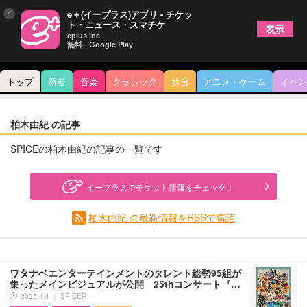
×
e＋(イープラス)アプリ - チケッ
ト・ニュース・スマチケ
表示
eplus inc.
無料 - Google Play
トップ
新着
音楽
クラシック
舞台
アニメ・ゲーム
イベン
柏木由紀 の記事
SPICEの柏木由紀の記事の一覧です
イープラスでチケット情報をチェック！
柏木由紀 の最新情報をRSSで購読
ワタナベエンターテインメントのタレント総勢95組が
集ったメインビジュアルが公開 25thコンサート『…
2025.4.4 ｜ SPICER