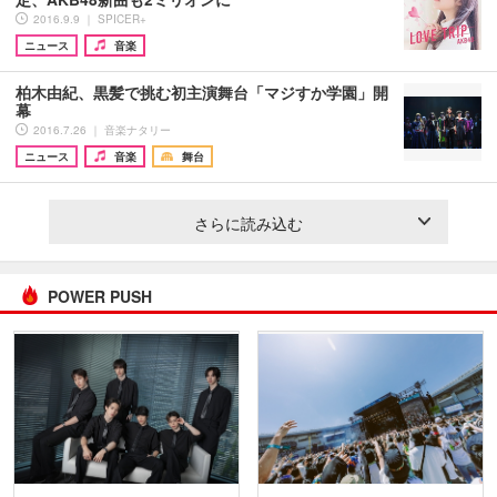
2016.9.9 ｜ SPICER+
ニュース
音楽
柏木由紀、黒髪で挑む初主演舞台「マジすか学園」開
幕
2016.7.26 ｜ 音楽ナタリー
ニュース
音楽
舞台
さらに読み込む
POWER PUSH