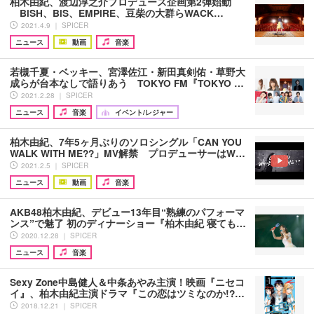
柏木由紀、渡辺淳之介プロデュース企画第2弾始動
BiSH、BiS、EMPiRE、豆柴の大群らWACK…
2021.4.9 ｜ SPICER
ニュース
動画
音楽
若槻千夏・ベッキー、宮澤佐江・新田真剣佑・草野大
成らが台本なしで語りあう TOKYO FM『TOKYO …
2021.2.28 ｜ SPICER
ニュース
音楽
イベント/レジャー
柏木由紀、7年5ヶ月ぶりのソロシングル「CAN YOU
WALK WITH ME??」MV解禁 プロデューサーはW…
2021.2.5 ｜ SPICER
ニュース
動画
音楽
AKB48柏木由紀、デビュー13年目“熟練のパフォーマ
ンス”で魅了 初のディナーショー『柏木由紀 寝ても…
2020.12.28 ｜ SPICER
ニュース
音楽
Sexy Zone中島健人＆中条あやみ主演！映画『ニセコ
イ』、柏木由紀主演ドラマ『この恋はツミなのか!?…
2018.12.21 ｜ SPICER