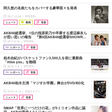
阿久悠の名曲たちをカバーする豪華面々を発表
2017.10.28 ｜ SPICER+
ニュース
動画
音楽
AKB48総選挙、1位の指原莉乃や卒業する渡辺麻友ら
が思い思いの報告 『第9回AKB48総選挙SHOWR…
2017.6.18 ｜ SPICER+
レポート
音楽
柏木由紀がバスケットファン3,500人を前に最新曲
「miss you」を熱唱
2016.11.6 ｜ SPICER+
レポート
音楽
AKB48柏木主演「マジすか学園」舞台がDVD/BD化
2016.10.14 ｜ 音楽ナタリー
ニュース
音楽
SMAP「世界に一つだけの花」が3ミリオン作品に認
定、AKB48新曲も2ミリオンに