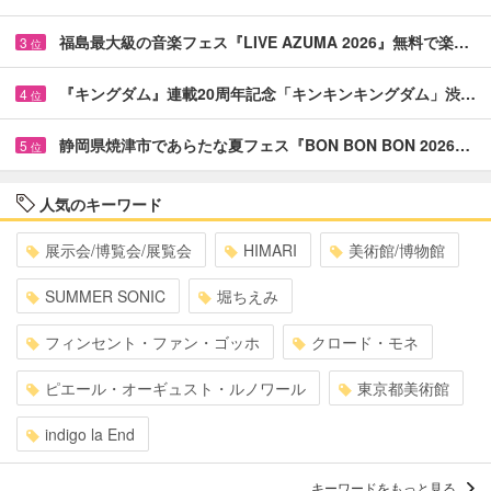
福島最大級の音楽フェス『LIVE AZUMA 2026』無料で楽…
3
位
『キングダム』連載20周年記念「キンキンキングダム」渋…
4
位
静岡県焼津市であらたな夏フェス『BON BON BON 2026…
5
位
人気のキーワード
展示会/博覧会/展覧会
HIMARI
美術館/博物館
SUMMER SONIC
堀ちえみ
フィンセント・ファン・ゴッホ
クロード・モネ
ピエール・オーギュスト・ルノワール
東京都美術館
indigo la End
キーワードをもっと見る