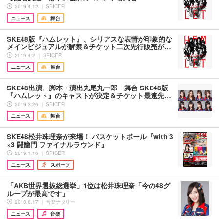
2019.4.12 ｜ SPICER
ニュース
舞台
SKE48版『ハムレット』、シリアスな表情が印象的な
メインビジュアルが解禁＆チケット二次先行販売が…
2019.4.2 ｜ SPICER
ニュース
舞台
SKE48出演、脚本・演出丸尾丸一郎 舞台 SKE48版
『ハムレット』のキャストが決定＆チケット最速先…
2019.3.26 ｜ SPICER
ニュース
舞台
SKE48松井珠理奈が来場！ バスケットボール『with 3
×3 闘籠門 ファイナルラウンド』
2019.1.10 ｜ SPICER
ニュース
スポーツ
「AKB世界選抜総選挙」1位は松井珠理奈「今の48グ
ループが最高です」
2018.6.17 ｜ 音楽ナタリー
ニュース
音楽