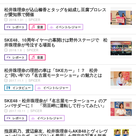
松井珠理奈が込山榛香とタッグを結成し豆腐プロレス
が愛知県で開催
2018.1.31 ｜ SPICER
レポート
音楽
イベント/レジャー
SKE48、10周年イヤーの幕開けは野外ステージで 松
井珠理奈が号泣する場面も
2018.1.6 ｜ SPICER
レポート
音楽
松井珠理奈の理想の車は「SKEカー」！？ 松井
と“同い年”の『名古屋モーターショー』の魅力とは
2017.11.1 ｜ SPICER
インタビュー
イベント/レジャー
SKE48・松井珠理奈が『名古屋モーターショー』のア
ンバサダーに！ 「羽豆岬に運転して行ってみたい」
2017.10.11 ｜ SPICER
レポート
イベント/レジャー
指原莉乃、渡辺麻友、松井珠理奈らAKB48とヴィレヴ
ァンがコラボ エプロンを着用した限定生写真を販売