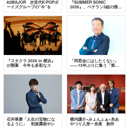
82MAJOR 次世代K-POPボ
『SUMMER SONIC
ーイズグループの“今”を
2026』、ベテラン3組の懐…
訊…
『スタクラ 2026 in 横浜』
「同窓会にはしたくない」
が開幕 今年も多彩なス
――15年ぶりに集う「第…
テ…
石井琢磨「人生の宝物にな
横内謙介×みょんふぁ×糸あ
るように」 初披露曲やレ
やつり人形一糸座 創作
ア…
人…