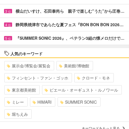
横山だいすけ、石田泰尚ら 親子で楽しむ”うた”から圧巻…
3
位
静岡県焼津市であらたな夏フェス『BON BON BON 2026…
4
位
『SUMMER SONIC 2026』、ベテラン3組の懐メロだけで…
5
位
人気のキーワード
展示会/博覧会/展覧会
美術館/博物館
フィンセント・ファン・ゴッホ
クロード・モネ
東京都美術館
ピエール・オーギュスト・ルノワール
ミレー
HIMARI
SUMMER SONIC
堀ちえみ
キーワードをもっと見る