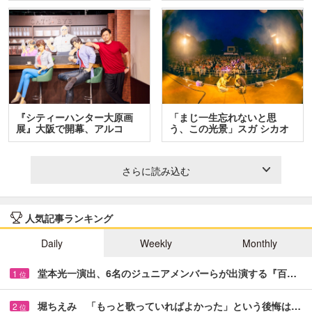
『シティーハンター大原画
「まじ一生忘れないと思
展』大阪で開幕、アルコ
う、この光景」スガ シカオ
＆…
と…
さらに読み込む
人気記事ランキング
Daily
Weekly
Monthly
堂本光一演出、6名のジュニアメンバーらが出演する『百…
1
位
堀ちえみ 「もっと歌っていればよかった」という後悔は…
2
位