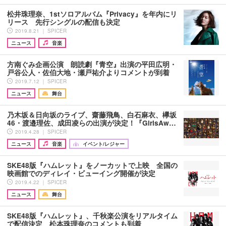
松井珠理奈、1stソロアルバム『Privacy』を年内にリ
リース 先行シングルの配信も決定
2019.8.21 ｜ SPICER
ニュース
音楽
方南ぐみ企画公演 朗読劇『青空』出演の平田広明・
戸谷公人・佐伯大地・瀬戸祐介よりコメントが到着
2019.7.12 ｜ SPICER
ニュース
舞台
乃木坂＆日向坂のライブ、齋藤飛鳥、白石麻衣、欅坂
46・渡邉理佐、成田凌らの出演が決定！『GirlsAw…
2019.4.28 ｜ SPICER
ニュース
音楽
イベント/レジャー
SKE48版『ハムレット』をノーカットで上映 全国の
映画館でのディレイ・ビューイング開催が決定
2019.4.22 ｜ SPICER
ニュース
舞台
SKE48版『ハムレット』、千秋楽公演をリアルタイム
で配信決定 松本珠理奈のコメントも到着