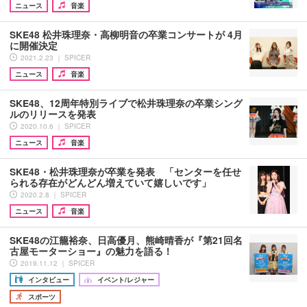
ニュース
音楽
SKE48 松井珠理奈・高柳明音の卒業コンサートが 4月
に開催決定
2021.2.23 ｜ SPICER
ニュース
音楽
SKE48、12周年特別ライブで松井珠理奈の卒業シング
ルのリリースを発表
2020.10.6 ｜ SPICER
ニュース
音楽
SKE48・松井珠理奈が卒業を発表 「センターを任せ
られる存在がどんどん増えていて嬉しいです」
2020.2.8 ｜ SPICER
ニュース
音楽
SKE48の江籠裕奈、日高優月、熊崎晴香が『第21回名
古屋モーターショー』の魅力を語る！
2019.11.12 ｜ SPICER
インタビュー
イベント/レジャー
スポーツ