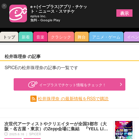
×
e＋(イープラス)アプリ - チケッ
ト・ニュース・スマチケ
表示
eplus inc.
無料 - Google Play
トップ
新着
音楽
クラシック
舞台
アニメ・ゲーム
イベン
松井珠理奈 の記事
SPICEの松井珠理奈の記事の一覧です
イープラスでチケット情報をチェック！
松井珠理奈 の最新情報をRSSで購読
次世代アーティストやクリエイターが全国3都市（大
阪・名古屋・東京）のZepp会場に集結 『YELL LI…
2025.6.16 ｜ SPICER