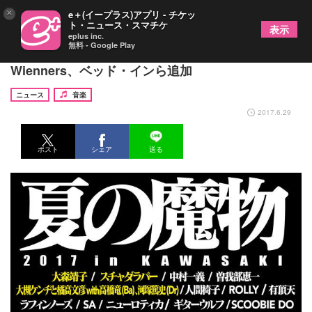
×
e＋(イープラス)アプリ - チケッ
ト・ニュース・スマチケ
表示
eplus inc.
無料 - Google Play
「夏の魔物2017」第3弾で大森靖子、スチャ、
Wienners、ベッド・インら追加
ニュース
音楽
2017.6.29
ポスト
シェア
送る