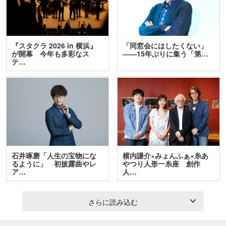
『スタクラ 2026 in 横浜』
「同窓会にはしたくない」
が開幕 今年も多彩なス
――15年ぶりに集う「第…
テ…
石井琢磨「人生の宝物にな
横内謙介×みょんふぁ×糸あ
るように」 初披露曲やレ
やつり人形一糸座 創作
ア…
人…
さらに読み込む