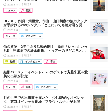
2026.8.8 ｜ SPICER
ニュース
音楽
RE-GE、作詞・畑亜貴、作曲・山口朗彦の強力タッグ
が手掛ける2ndシングル「どこにいても絶対君を見…
2026.8.8 ｜ SPICER
ニュース
アニメ/ゲーム
仙台貨物 2年半ぶり活動再開！ 新曲「いっち! いっ
ち!!」完成までの紆余曲折、トゥアーの見どころと…
2026.8.8 ｜ SPICER
動画
インタビュー
音楽
結那バースデーイベント2026のゲストで斉藤朱夏＆愛
美の出演が決定
2026.8.8 ｜ SPICER
ニュース
音楽
アニメ/ゲーム
月の世界での出来事を描いた、少しSF的なオペレッ
タ 東京オペレッタ劇場『フラウ・ルナ』が上演
2026.8.8 ｜ SPICER