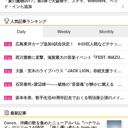
「夏の魔物2017」第3弾で大森靖子、スチャ、Wienners、ベッ
ド・インら追加
人気記事ランキング
Daily
Weekly
Monthly
広島東洋カープ追加3試合決定！ 9/25巨人戦などチケッ…
1
位
西川貴教に直撃、滋賀最大の音楽イベント『FEST. INAZU…
2
位
大阪・茨木のライブハウス「JACK LION」存続支援ライ…
3
位
石田泰尚×渡辺雄一――破格の“音楽魂”が静かに燃える …
4
位
坂本冬美、歌手生活40周年記念でおくる明治座公演のメイ…
5
位
最新記事
Cocco、沖縄の歌を集めたニューアルバム『ハナウム
イ』のリリースが決定 「強く儚い者たち from oki…