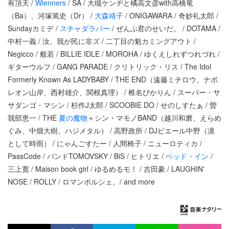
有頂天 /
Wienners
/ SA / 大槻ケンヂと橘高文彦with高橋竜
（Ba）、河塚篤史（Dr） /
大森靖子
/ ONIGAWARA / 奇妙礼太郎 /
Sundayカミデ /
スチャダラパー
/ ぜんぶ君のせいだ。 / DOTAMA /
中村一義 / 汝、我が民に非ズ / 二丁目の魁カミングアウト /
Negicco / 般若 / BILLIE IDLE / MOROHA / ゆくえしれずつれづれ /
ギターウルフ / GANG PARADE / クリトリック・リス / The Idol
Formerly Known As LADYBABY / THE END（遠藤ミチロウ、ナポ
レオン山岸、西村雄介、関根真理） / 椎名ぴかりん / スーパー・サ
サダンゴ・マシン / 杉作J太郎 / SCOOBIE DO / せのしすたぁ / 曽
我部恵一 / THE
夏の魔物
＋シン・マモノBAND（越川和磨、えらめ
ぐみ、中畑大樹、ハジメタル） / 高野政所 / DJピエール中野（凛
として時雨） / にゃんごすたー / 人間椅子 / ニューロティカ /
PassCode / バンドTOMOVSKY / BiS / ヒトリエ /
ベッド・イン
/
三上寛 / Maison book girl / ゆるめるモ！ / 吉田豪 / LAUGHIN'
NOSE / ROLLY / ロマンポルシェ。/ and more