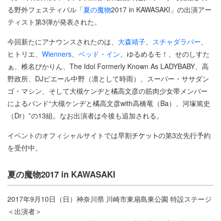
る野外フェスティバル「
夏の魔物
2017 in KAWASAKI」の出演アー
ティスト第3弾が発表された。
今回新たにアナウンスされたのは、
大森靖子
、
スチャダラパー
、
ヒトリエ、
Wienners
、
ベッド・イン
、ゆるめるモ！、せのしすた
ぁ、椎名ぴかりん、The Idol Formerly Known As LADYBABY、高
野政所、DJピエール中野（凛として時雨）、スーパー・ササダン
ゴ・マシン、そして大槻ケンヂと橘高文彦の筋肉少女帯メンバー
によるバンド“大槻ケンヂと橘高文彦with高橋竜（Ba）、河塚篤史
（Dr）”の13組。なお出演者は今後も追加される。
イベントのオフィシャルサイトでは早割
の第3次先行予約
を受付中。
夏の魔物2017 in KAWASAKI
2017年9月10日（日）神奈川県 川崎市東扇島東公園 特設ステージ
＜出演者＞