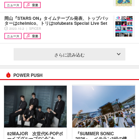
ニュース
音楽
岡山『STARS ON』タイムテーブル発表、トップバッ
ターはchelmico、トリはtofubeats Special Live Set
2023.10.2 ｜ SPICER
ニュース
音楽
さらに読み込む
POWER PUSH
82MAJOR 次世代K-POPボ
『SUMMER SONIC
ーイズグループの“今”を
2026』、ベテラン3組の懐…