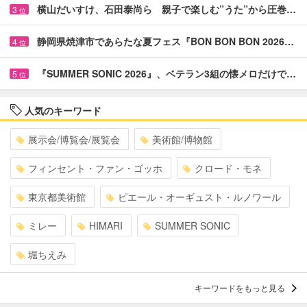
横山だいすけ、石田泰尚ら 親子で楽しむ”うた”から圧巻…
3
位
静岡県焼津市であらたな夏フェス『BON BON BON 2026…
4
位
『SUMMER SONIC 2026』、ベテラン3組の懐メロだけで…
5
位
人気のキーワード
展示会/博覧会/展覧会
美術館/博物館
フィンセント・ファン・ゴッホ
クロード・モネ
東京都美術館
ピエール・オーギュスト・ルノワール
ミレー
HIMARI
SUMMER SONIC
堀ちえみ
キーワードをもっと見る