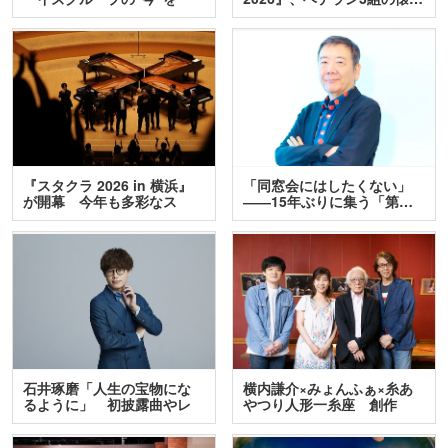
訊…
『スタクラ 2026 in 横浜』
「同窓会にはしたくない」
が開幕 今年も多彩なス
――15年ぶりに集う「第…
テ…
石井琢磨「人生の宝物にな
横内謙介×みょんふぁ×糸あ
るように」 初披露曲やレ
やつり人形一糸座 創作
ア…
人…