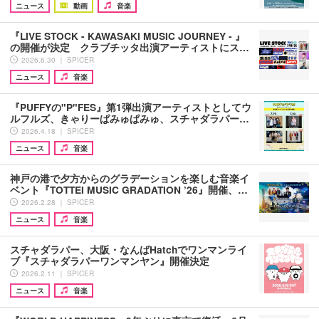
ニュース
動画
音楽
『LIVE STOCK - KAWASAKI MUSIC JOURNEY - 』
の開催が決定 クラブチッタ出演アーティストにス…
2026.6.30 ｜ SPICER
ニュース
音楽
『PUFFYの"P"FES』第1弾出演アーティストとしてウ
ルフルズ、きゃりーぱみゅぱみゅ、スチャダラパー…
2026.4.18 ｜ SPICER
ニュース
音楽
神戸の港で夕方からのグラデーションを楽しむ音楽イ
ベント『TOTTEI MUSIC GRADATION ’26』開催、…
2026.2.28 ｜ SPICER
ニュース
音楽
スチャダラパー、大阪・なんばHatchでワンマンライ
ブ『スチャダラパーワンマンヤン』開催決定
2026.2.11 ｜ SPICER
ニュース
音楽