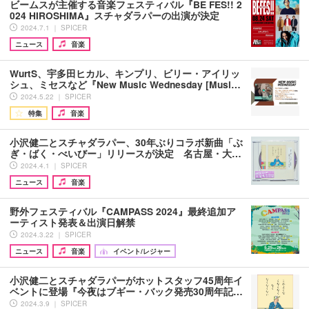
ビームスが主催する音楽フェスティバル『BE FES!! 2
024 HIROSHIMA』スチャダラパーの出演が決定
2024.7.1 ｜ SPICER
ニュース
音楽
WurtS、宇多田ヒカル、キンプリ、ビリー・アイリッ
シュ、ミセスなど『New Music Wednesday [Musi…
2024.5.22 ｜ SPICER
特集
音楽
小沢健二とスチャダラパー、30年ぶりコラボ新曲「ぶ
ぎ・ばく・べいびー」リリースが決定 名古屋・大…
2024.4.1 ｜ SPICER
ニュース
音楽
野外フェスティバル『CAMPASS 2024』最終追加ア
ーティスト発表＆出演日解禁
2024.3.22 ｜ SPICER
ニュース
音楽
イベント/レジャー
小沢健二とスチャダラパーがホットスタッフ45周年イ
ベントに登場『今夜はブギー・バック発売30周年記…
2024.3.9 ｜ SPICER