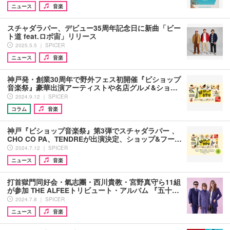
ニュース
音楽
スチャダラパー、デビュー35周年記念日に新曲「ビー
ト道 feat.ロボ宙」リリース
2025.5.5 ｜ SPICER
ニュース
音楽
神戸発・創業30周年で野外フェス初開催『ビショップ
音楽祭』豪華出演アーティストや名店グルメ&ショ…
2024.9.12 ｜ SPICER
コラム
音楽
神戸『ビショップ音楽祭』第3弾でスチャダラパー 、
CHO CO PA、TENDREが出演決定、ショップ&フー…
2024.7.12 ｜ SPICER
ニュース
音楽
打首獄門同好会・氣志團・西川貴教・宮野真守ら11組
が参加 THE ALFEEトリビュート・アルバム 『五十…
2024.7.8 ｜ SPICER
ニュース
音楽