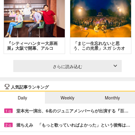
『シティーハンター大原画
「まじ一生忘れないと思
展』大阪で開幕、アルコ
う、この光景」スガ シカオ
＆…
と…
さらに読み込む
人気記事ランキング
Daily
Weekly
Monthly
堂本光一演出、6名のジュニアメンバーらが出演する『百…
1
位
堀ちえみ 「もっと歌っていればよかった」という後悔は…
2
位