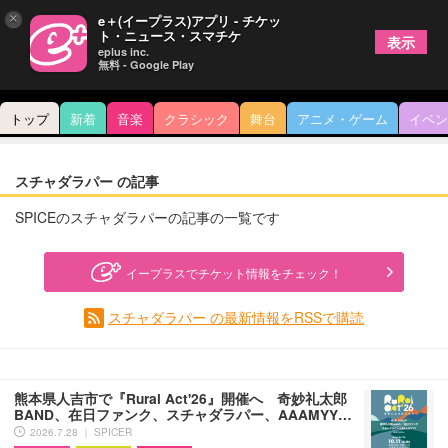
×
e＋(イープラス)アプリ - チケッ
ト・ニュース・スマチケ
表示
eplus inc.
無料 - Google Play
トップ
新着
音楽
クラシック
舞台
アニメ・ゲーム
イベン
スチャダラパー の記事
SPICEのスチャダラパーの記事の一覧です
イープラスでチケット情報をチェック！
スチャダラパー の最新情報をRSSで購読
熊本県人吉市で『Rural Act'26』開催へ 奇妙礼太郎
BAND、在日ファンク、スチャダラパー、AAAMYY…
2026.7.28 ｜ SPICER