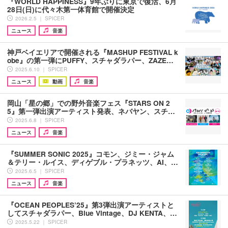
『WORLD HAPPINESS』9年ぶりに東京で復活、6⽉
28⽇(⽇)に代々木第一体育館で開催決定
2026.2.5 ｜ SPICER
ニュース
音楽
神戸ベイエリアで開催される『MASHUP FESTIVAL k
obe』の第一弾にPUFFY、スチャダラパー、ZAZE…
2025.6.10 ｜ SPICER
ニュース
動画
音楽
岡山「星の郷」での野外音楽フェス『STARS ON 2
5』第一弾出演アーティスト発表、ネバヤン、スチ…
2025.6.8 ｜ SPICER
ニュース
音楽
『SUMMER SONIC 2025』コモン、ジミー・ジャム
＆テリー・ルイス、ディゲブル・プラネッツ、AI、…
2025.6.5 ｜ SPICER
ニュース
音楽
『OCEAN PEOPLES’25』第3弾出演アーティストと
してスチャダラパー、Blue Vintage、DJ KENTA、…
2025.5.22 ｜ SPICER