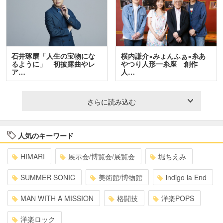
石井琢磨「人生の宝物にな
横内謙介×みょんふぁ×糸あ
るように」 初披露曲やレ
やつり人形一糸座 創作
ア…
人…
さらに読み込む
人気のキーワード
HIMARI
展示会/博覧会/展覧会
堀ちえみ
SUMMER SONIC
美術館/博物館
indigo la End
MAN WITH A MISSION
格闘技
洋楽POPS
洋楽ロック