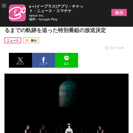
×
e＋(イープラス)アプリ - チケッ
ト・ニュース・スマチケ
表示
eplus inc.
無料 - Google Play
坂東玉三郎×鼓童の共演作『幽玄』 東京公演に至
るまでの軌跡を追った特別番組の放送決定
ニュース
舞台
2017.6.29
ポスト
シェア
送る