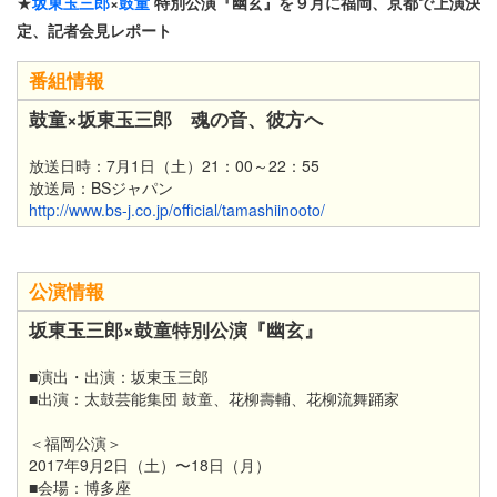
★
坂東玉三郎
×
鼓童
特別公演『幽玄』を９月に福岡、京都で上演決
定、記者会見レポート
番組情報
鼓童×坂東玉三郎 魂の音、彼方へ
放送日時：7月1日（土）21：00～22：55
放送局：BSジャパン
http://www.bs-j.co.jp/official/tamashiinooto/
公演情報
坂東玉三郎×鼓童特別公演『幽玄』
■演出・出演：坂東玉三郎
■出演：太鼓芸能集団 鼓童、花柳壽輔、花柳流舞踊家
＜福岡公演＞
2017年9月2日（土）〜18日（月）
■会場：博多座