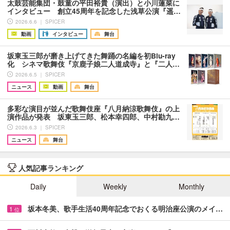
太鼓芸能集団・鼓童の平田裕貴（演出）と小川蓮菜に
インタビュー 創立45周年を記念した浅草公演『遥…
2026.6.6 ｜ SPICER
動画
インタビュー
舞台
坂東玉三郎が磨き上げてきた舞踊の名編を初Blu-ray
化 シネマ歌舞伎『京鹿子娘二人道成寺』と『二人…
2026.6.5 ｜ SPICER
ニュース
動画
舞台
多彩な演目が並んだ歌舞伎座『八月納涼歌舞伎』の上
演作品が発表 坂東玉三郎、松本幸四郎、中村勘九…
2026.6.3 ｜ SPICER
ニュース
舞台
人気記事ランキング
Daily
Weekly
Monthly
坂本冬美、歌手生活40周年記念でおくる明治座公演のメイ…
1
位