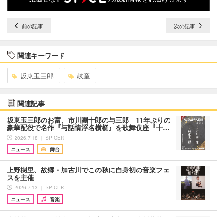
前の記事
次の記事
関連キーワード
坂東玉三郎
鼓童
関連記事
坂東玉三郎のお富、市川團十郎の与三郎 11年ぶりの
豪華配役で名作『与話情浮名横櫛』を歌舞伎座『十…
2026.7.18 ｜ SPICER
ニュース
舞台
上野樹里、故郷・加古川でこの秋に自身初の音楽フェ
スを主催
2026.7.13 ｜ SPICER
ニュース
音楽