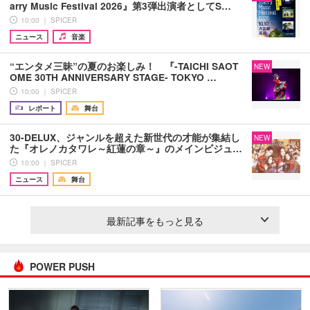
arry Music Festival 2026』第3弾出演者としてS…
10:00 ｜ SPICER
ニュース
音楽
“エンタメ三昧”の夏のお楽しみ！ 『-TAICHI SAOT
NEW
OME 30TH ANNIVERSARY STAGE- TOKYO …
10:00 ｜ SPICER
レポート
舞台
30-DELUX、ジャンルを超えた新世代の才能が集結し
NEW
た『オレノカタワレ～紅蓮の章～』のメインビジュ…
10:00 ｜ SPICER
ニュース
舞台
最新記事をもっと見る
POWER PUSH