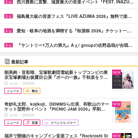
西川貴教に直撃、滋賀最大の音楽イベント『FEST. INAZU…
2
位
福島最大級の音楽フェス『LIVE AZUMA 2026』無料で楽…
3
位
愛知・岐阜の地酒を満喫する『秋酒祭 2026』チケット一…
4
位
『サントリー1万人の第九』Aぇ! groupの佐野晶哉が合唱…
5
位
最新記事
朝美絢・音彩唯、宝塚歌劇団雪組新トップコンビの東
NEW
京宝塚劇場お披露目公演『ポーの一族』千秋楽をラ…
10:30 ｜ SPICER
ニュース
舞台
奇妙礼太郎、kojikoji、DENIMSら出演、和歌山のマー
NEW
ケット型野外イベント『PICNIC JAM 2026』早割…
10:00 ｜ SPICER
ニュース
音楽
イベント/レジャー
福井で開催のキャンプイン音楽フェス『Rockroshi St
NEW