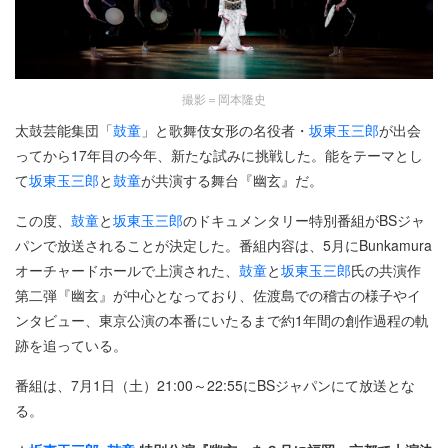
撮影＝岡本隆史
太鼓芸能集団「
鼓童
」と歌舞伎女形の名役者・
坂東玉三郎
が出会
ってから17年目の今年、新たな試みに挑戦した。能をテーマとし
て
坂東玉三郎
と
鼓童
が共演する舞台『幽玄』だ。
この度、
鼓童
と
坂東玉三郎
のドキュメンタリー特別番組がBSジャ
パンで放送されることが決定した。番組内容は、5月にBunkamura
オーチャードホールで上演された、
鼓童
と
坂東玉三郎
氏の共演作
第二弾『幽玄』が中心となっており、佐渡島での稽古の様子やイ
ンタビュー、東京公演の本番にいたるまで約1年間の創作過程の軌
跡を追っている。
番組は、7月1日（土）21:00～22:55にBSジャパンにて放送とな
る。