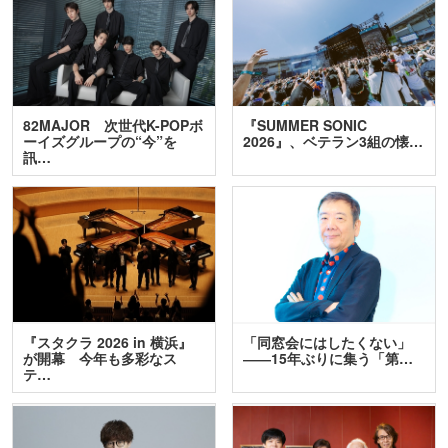
82MAJOR 次世代K-POPボ
『SUMMER SONIC
ーイズグループの“今”を
2026』、ベテラン3組の懐…
訊…
『スタクラ 2026 in 横浜』
「同窓会にはしたくない」
が開幕 今年も多彩なス
――15年ぶりに集う「第…
テ…