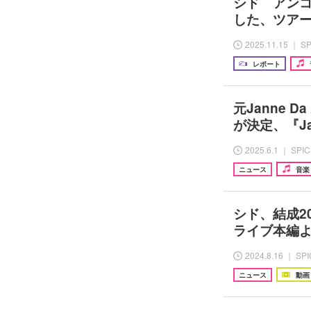
シド アン
した、ツア
2025.11.15 ｜ S
レポート
元Janne D
が決定、『Japa
2025.6.1 ｜ SPI
ニュース
音楽
シド、結成2
ライブ本編より
2024.8.16 ｜ SP
ニュース
動画