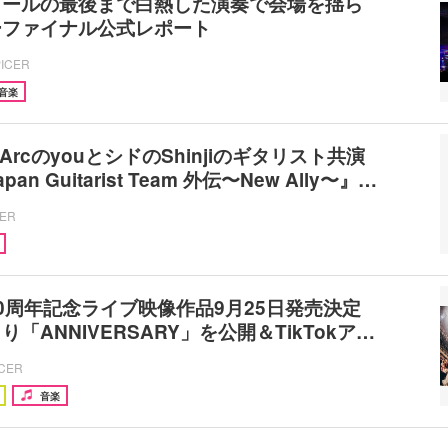
コールの最後まで白熱した演奏で会場を揺ら
ーファイナル公式レポート
PICER
音楽
a ArcのyouとシドのShinjiのギタリスト共演
n Guitarist Team 外伝〜New Ally〜』…
CER
0周年記念ライブ映像作品9月25日発売決定
「ANNIVERSARY」を公開＆TikTokア…
ICER
音楽