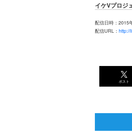
イケVプロジ
配信日時：2015年
配信URL：
http:/
ポスト