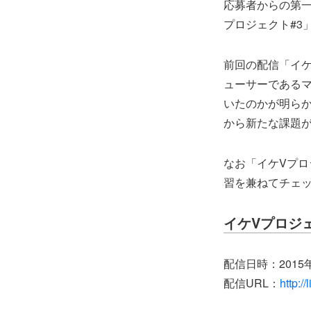
応募者からの第一
プロジェクト#3
前回の配信「イケ
ューサーであるマ
いたのかが明ら
から新たな課題
なお「イケVプロ
習を兼ねてチェ
イケVプロジ
配信日時：2015年
配信URL：
http:/