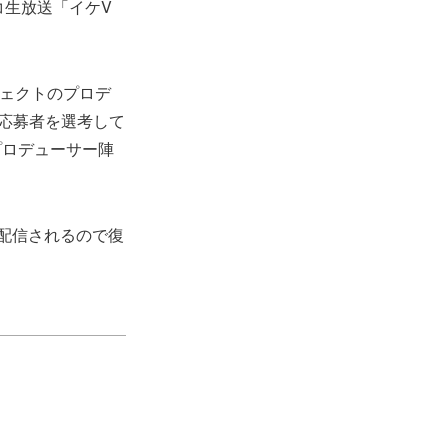
コ生放送「イケV
ジェクトのプロデ
で応募者を選考して
プロデューサー陣
再配信されるので復