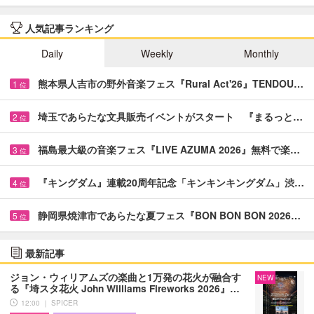
人気記事ランキング
Daily
Weekly
Monthly
熊本県人吉市の野外音楽フェス『Rural Act'26』TENDOU…
1
位
埼玉であらたな文具販売イベントがスタート 『まるっと…
2
位
福島最大級の音楽フェス『LIVE AZUMA 2026』無料で楽…
3
位
『キングダム』連載20周年記念「キンキンキングダム」渋…
4
位
静岡県焼津市であらたな夏フェス『BON BON BON 2026…
5
位
最新記事
ジョン・ウィリアムズの楽曲と1万発の花火が融合す
NEW
る『埼スタ花火 John Williams Fireworks 2026』…
12:00 ｜ SPICER