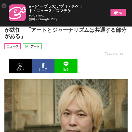
×
e＋(イープラス)アプリ - チケッ
ト・ニュース・スマチケ
表示
eplus inc.
無料 - Google Play
あいちトリエンナーレ 2019の芸術監督に津田大介
が就任 「アートとジャーナリズムは共通する部分
がある」
ニュース
アート
2017.7.18
ポスト
シェア
送る