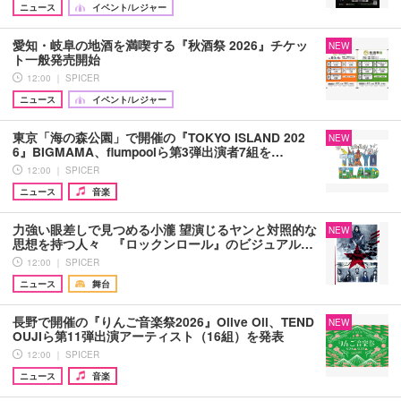
ニュース
イベント/レジャー
愛知・岐阜の地酒を満喫する『秋酒祭 2026』チケッ
NEW
ト一般発売開始
12:00 ｜ SPICER
ニュース
イベント/レジャー
東京「海の森公園」で開催の『TOKYO ISLAND 202
NEW
6』BIGMAMA、flumpoolら第3弾出演者7組を…
12:00 ｜ SPICER
ニュース
音楽
力強い眼差しで見つめる小瀧 望演じるヤンと対照的な
NEW
思想を持つ人々 『ロックンロール』のビジュアル…
12:00 ｜ SPICER
ニュース
舞台
長野で開催の『りんご音楽祭2026』Olive Oil、TEND
NEW
OUJIら第11弾出演アーティスト（16組）を発表
12:00 ｜ SPICER
ニュース
音楽