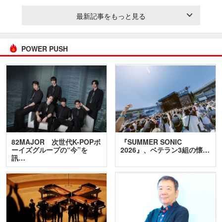
最新記事をもっと見る
POWER PUSH
82MAJOR 次世代K-POPボ
『SUMMER SONIC
ーイズグループの“今”を
2026』、ベテラン3組の懐…
訊…