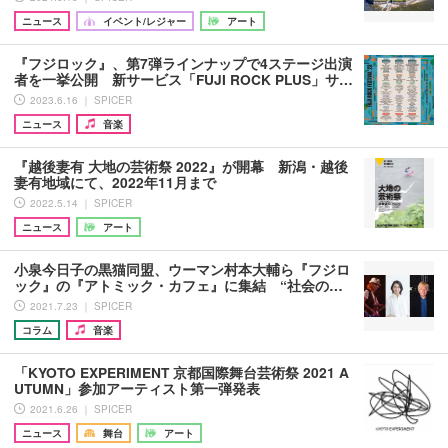
ニュース
イベント/レジャー
アート
『フジロック』、第7弾ラインナップで4ステージ出演
者を一挙公開 新サービス「FUJI ROCK PLUS」サ…
2023.6.16 ｜ SPICER
ニュース
音楽
『越後妻有 大地の芸術祭 2022』が開幕 新潟・越後
妻有地域にて、2022年11月まで
2022.5.14 ｜ SPICER
ニュース
アート
小泉今日子の黒猫同盟、ウーマン村本大輔ら『フジロ
ック』の『アトミック・カフェ』に集結 “社会の…
2021.7.23 ｜ SPICER
コラム
音楽
「KYOTO EXPERIMENT 京都国際舞台芸術祭 2021 A
UTUMN」参加アーティスト第一弾発表
2021.6.26 ｜ SPICER
ニュース
舞台
アート