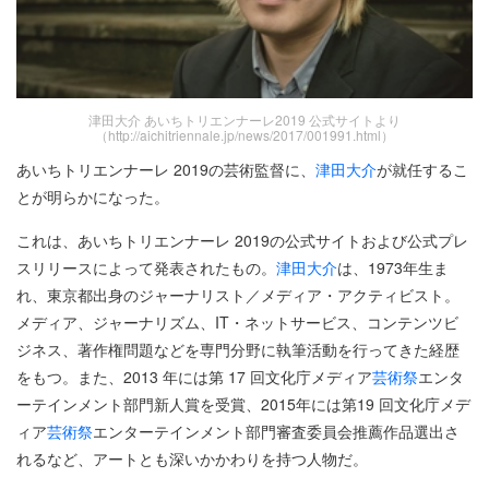
津田大介 あいちトリエンナーレ2019 公式サイトより
（http://aichitriennale.jp/news/2017/001991.html）
あいちトリエンナーレ 2019の芸術監督に、
津田大介
が就任するこ
とが明らかになった。
これは、あいちトリエンナーレ 2019の公式サイトおよび公式プレ
スリリースによって発表されたもの。
津田大介
は、1973年生ま
れ、東京都出身のジャーナリスト／メディア・アクティビスト。
メディア、ジャーナリズム、IT・ネットサービス、コンテンツビ
ジネス、著作権問題などを専門分野に執筆活動を行ってきた経歴
をもつ。また、2013 年には第 17 回文化庁メディア
芸術祭
エンタ
ーテインメント部門新人賞を受賞、2015年には第19 回文化庁メデ
ィア
芸術祭
エンターテインメント部門審査委員会推薦作品選出さ
れるなど、アートとも深いかかわりを持つ人物だ。