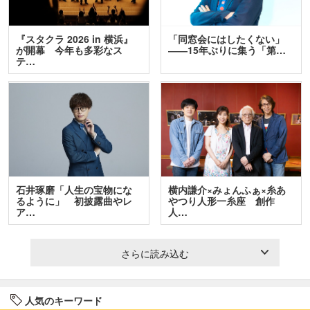
『スタクラ 2026 in 横浜』
「同窓会にはしたくない」
が開幕 今年も多彩なス
――15年ぶりに集う「第…
テ…
石井琢磨「人生の宝物にな
横内謙介×みょんふぁ×糸あ
るように」 初披露曲やレ
やつり人形一糸座 創作
ア…
人…
さらに読み込む
人気のキーワード