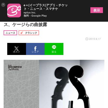
×
e＋(イープラス)アプリ - チケッ
ト・ニュース・スマチケ
表示
eplus inc.
無料 - Google Play
一柳慧がFLUX Quartetの初来日公演プロデュー
ス、ケージらの曲披露
ニュース
クラシック
2015.9.17
ポスト
シェア
送る