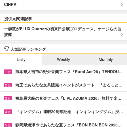
CINRA
提供元関連記事
一柳慧がFLUX Quartetの初来日公演プロデュース、ケージらの曲
披露
人気記事ランキング
Daily
Weekly
Monthly
熊本県人吉市の野外音楽フェス『Rural Act'26』TENDOU…
1
位
埼玉であらたな文具販売イベントがスタート 『まるっと…
2
位
福島最大級の音楽フェス『LIVE AZUMA 2026』無料で楽…
3
位
『キングダム』連載20周年記念「キンキンキングダム」渋…
4
位
静岡県焼津市であらたな夏フェス『BON BON BON 2026…
5
位