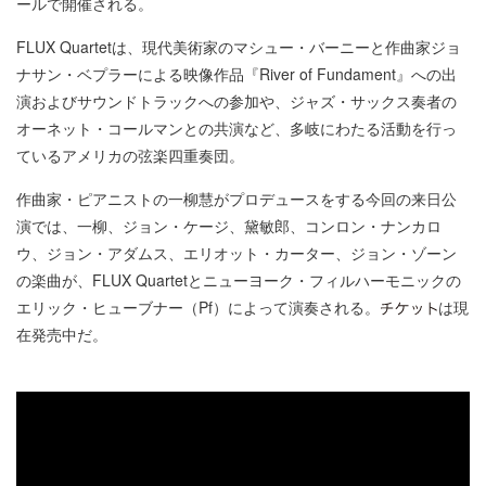
ールで開催される。
FLUX Quartetは、現代美術家のマシュー・バーニーと作曲家ジョ
ナサン・ベプラーによる映像作品『River of Fundament』への出
演およびサウンドトラックへの参加や、ジャズ・サックス奏者の
オーネット・コールマンとの共演など、多岐にわたる活動を行っ
ているアメリカの弦楽四重奏団。
作曲家・ピアニストの一柳慧がプロデュースをする今回の来日公
演では、一柳、ジョン・ケージ、黛敏郎、コンロン・ナンカロ
ウ、ジョン・アダムス、エリオット・カーター、ジョン・ゾーン
の楽曲が、FLUX Quartetとニューヨーク・フィルハーモニックの
エリック・ヒューブナー（Pf）によって演奏される。
は現
在発売中だ。