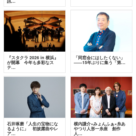
訊…
『スタクラ 2026 in 横浜』
「同窓会にはしたくない」
が開幕 今年も多彩なス
――15年ぶりに集う「第…
テ…
石井琢磨「人生の宝物にな
横内謙介×みょんふぁ×糸あ
るように」 初披露曲やレ
やつり人形一糸座 創作
ア…
人…