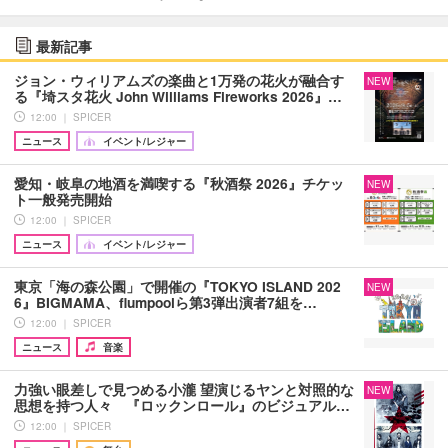
最新記事
ジョン・ウィリアムズの楽曲と1万発の花火が融合す
NEW
る『埼スタ花火 John Williams Fireworks 2026』…
12:00 ｜ SPICER
ニュース
イベント/レジャー
愛知・岐阜の地酒を満喫する『秋酒祭 2026』チケッ
NEW
ト一般発売開始
12:00 ｜ SPICER
ニュース
イベント/レジャー
東京「海の森公園」で開催の『TOKYO ISLAND 202
NEW
6』BIGMAMA、flumpoolら第3弾出演者7組を…
12:00 ｜ SPICER
ニュース
音楽
力強い眼差しで見つめる小瀧 望演じるヤンと対照的な
NEW
思想を持つ人々 『ロックンロール』のビジュアル…
12:00 ｜ SPICER