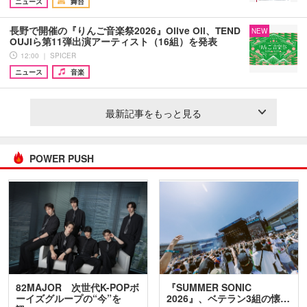
ニュース
舞台
長野で開催の『りんご音楽祭2026』Olive Oil、TEND
NEW
OUJIら第11弾出演アーティスト（16組）を発表
12:00 ｜ SPICER
ニュース
音楽
最新記事をもっと見る
POWER PUSH
82MAJOR 次世代K-POPボ
『SUMMER SONIC
ーイズグループの“今”を
2026』、ベテラン3組の懐…