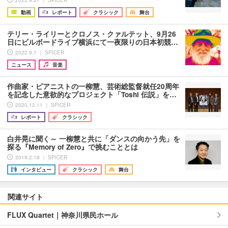
動画
レポート
クラシック
舞台
テリー・ライリーとクロノス・クァルテット、9月26
日にビルボードライブ横浜にて一夜限りの日本初競…
2022.9.1 ｜ SPICER
ニュース
音楽
作曲家・ピアニストの一柳慧、芸術総監督就任20周年
を記念した意欲的なプロジェクト「Toshi 伝説」を…
2020.12.11 ｜ SPICER
レポート
クラシック
白井晃に聞く～ 一柳慧と共に「ダンスの向かう先」を
探る『Memory of Zero』で挑むこととは
2019.2.18 ｜ SPICER
インタビュー
クラシック
舞台
関連サイト
FLUX Quartet｜神奈川県民ホール