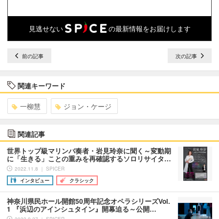
見逃せない
の最新情報をお届けします
前の記事
次の記事
関連キーワード
一柳慧
ジョン・ケージ
関連記事
世界トップ級マリンバ奏者・岩見玲奈に聞く～変動期
に「生きる」ことの重みを再確認するソロリサイタ…
2022.11.8 ｜ SPICER
インタビュー
クラシック
神奈川県民ホール開館50周年記念オペラシリーズVol.
1 『浜辺のアインシュタイン』開幕迫る～公開…
2022.9.27 ｜ SPICER