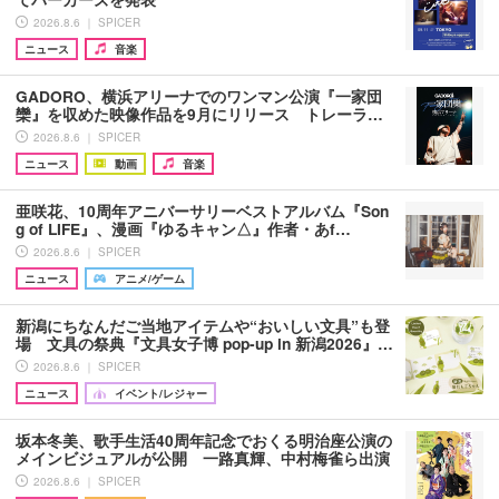
2026.8.6 ｜ SPICER
ニュース
音楽
GADORO、横浜アリーナでのワンマン公演『一家団
欒』を収めた映像作品を9月にリリース トレーラ…
2026.8.6 ｜ SPICER
ニュース
動画
音楽
亜咲花、10周年アニバーサリーベストアルバム『Son
g of LIFE』、漫画『ゆるキャン△』作者・あf…
2026.8.6 ｜ SPICER
ニュース
アニメ/ゲーム
新潟にちなんだご当地アイテムや“おいしい文具”も登
場 文具の祭典『文具女子博 pop-up in 新潟2026』…
2026.8.6 ｜ SPICER
ニュース
イベント/レジャー
坂本冬美、歌手生活40周年記念でおくる明治座公演の
メインビジュアルが公開 一路真輝、中村梅雀ら出演
2026.8.6 ｜ SPICER