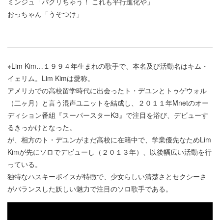
ミンジュ「パクリちゃう！ これも平行進化や」
おっちゃん「うそつけ」
※Lim Kim…１９９４年生まれの歌手で、本名及び活動名はキム・
イェリム。Lim Kimは愛称。
アメリカでの高校留学時代に出会ったト・デユンとトゥゲウォル
（二ヶ月）と言う混声ユニットを結成し、２０１１年Mnetのオー
ディション番組『スーパースターK3』で注目を浴び、デビューす
るきっかけとなった。
が、相方のト・デユンがまだ高校に在籍中で、学業優先なためLim
Kimが先にソロでデビューし（２０１３年）、以後幅広い活動を行
っている。
独特なハスキーボイスが特徴で、少女らしい清楚さとセクシーさ
がバランスした妖しい魅力で注目のソロ歌手である。