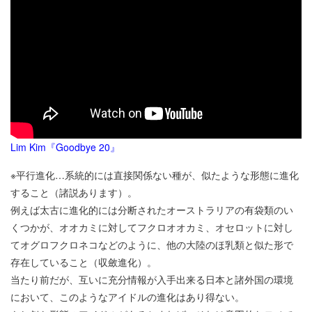
Lim Kim『Goodbye 20』
※平行進化…系統的には直接関係ない種が、似たような形態に進化
すること（諸説あります）。
例えば太古に進化的には分断されたオーストラリアの有袋類のい
くつかが、オオカミに対してフクロオオカミ、オセロットに対し
てオグロフクロネコなどのように、他の大陸のほ乳類と似た形で
存在していること（収斂進化）。
当たり前だが、互いに充分情報が入手出来る日本と諸外国の環境
において、このようなアイドルの進化はあり得ない。