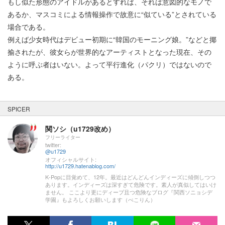
もし似た形態のアイドルがあるとすれば、それは意図的なモノで
あるか、マスコミによる情報操作で故意に“似ている”とされている
場合である。
例えば少女時代はデビュー初期に“韓国のモーニング娘。”などと揶
揄されたが、彼女らが世界的なアーティストとなった現在、その
ように呼ぶ者はいない。よって平行進化（パクリ）ではないので
ある。
SPICER
関ソシ（u1729改め）
フリーライター
twitter:
@u1729
オフィシャルサイト:
http://u1729.hatenablog.com/
K-Popに目覚めて、12年。最近はどんどんインディーズに傾倒しつつ
あります。インディーズは深すぎて危険です。素人が真似してはいけ
ません。 ここより更にディープ且つ危険なブログ『関西ソニョシデ
学園』もよろしくお願いします（ぺこりん）