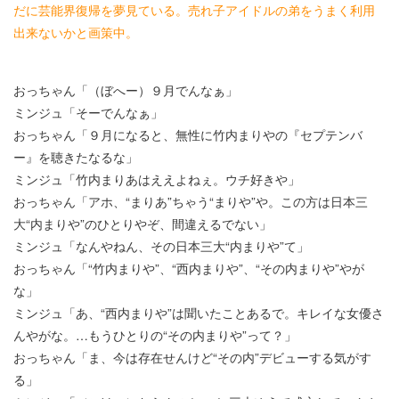
だに芸能界復帰を夢見ている。売れ子アイドルの弟をうまく利用
出来ないかと画策中。
おっちゃん「（ぼへー）９月でんなぁ」
ミンジュ「そーでんなぁ」
おっちゃん「９月になると、無性に竹内まりやの『セプテンバ
ー』を聴きたなるな」
ミンジュ「竹内まりあはええよねぇ。ウチ好きや」
おっちゃん「アホ、“まりあ”ちゃう“まりや”や。この方は日本三
大“内まりや”のひとりやぞ、間違えるでない」
ミンジュ「なんやねん、その日本三大“内まりや”て」
おっちゃん「“竹内まりや”、“西内まりや”、“その内まりや”やが
な」
ミンジュ「あ、“西内まりや”は聞いたことあるで。キレイな女優さ
んやがな。…もうひとりの“その内まりや”って？」
おっちゃん「ま、今は存在せんけど“その内”デビューする気がす
る」