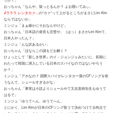
おっちゃん「なんや、疑っとるんか？ よお聴いてみぃ、
♪ラララ レンタカァ…
の“カァ”って上がるところがまさにLim Kim
ならではないか」
ミンジュ「まぁ確かにそおなんやけど」
おっちゃん「日本語の発音も完璧や。（はっ）まさかLim Kimて、
日本人やったん？」
ミンジュ「んな訳あるかい」
おっちゃん「ほならこの謎をどお解く？
ひょっとして『新しき世界』のイ・ジョンジェみたいに、長期に
わたって韓国に潜入している日本のスパイなのではないやろう
か？」
ミンジュ「アホなの？ 国際スパイがレンタカー屋のCFソングを歌
うなんて、シュールすぎるがな」
おっちゃん「事実は小説よりシュールやて又吉直樹先生もゆうて
はるで」
ミンジュ「ゆうてへん、ゆうてへん。
とにかく、Lim Kimが日本のCFソング歌うて決めつけてる時点で