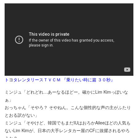
トヨタレンタリースＴＶＣＭ 『乗りたい時に篇 ３０秒』
ミンジュ「どれどれ…あーなるほどー。確かにLim Kimっぽいな
ぁ」
おっちゃん「そやろ？ そやねん。こんな個性的な声の主がふたり
とおる訳がない」
ミンジュ「そやけど、韓国でもまだIUはおろかAileeほどの人気も
ないLim Kimが、日本の大手レンタカー屋のCFに抜擢されるやろ
うか？」