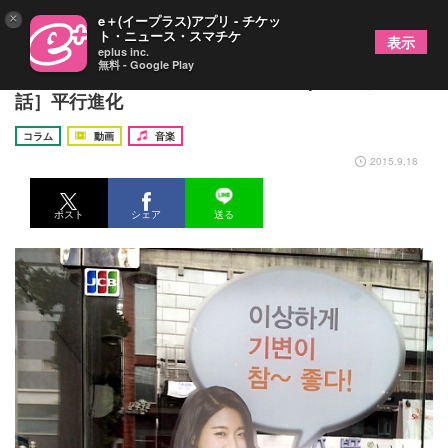
×
e＋(イープラス)アプリ - チケッ
ト・ニュース・スマチケ
表示
eplus inc.
無料 - Google Play
おっちゃん＆ミンジュの怪しいK-Pop喫茶［第1
話］平行進化
コラム
動画
音楽
2015.9.18
ポスト
シェア
送る