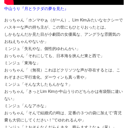
中山うり『月とラクダの夢を見た』
おっちゃん「ホンマやぁ（がーん）。Lim Kimみたいなセクシーで
ハスキーな声の持ち主が、この世にもひとりおったとは。
しかもなんだか見た目が小劇団の女優風な、アングラな雰囲気の
おねえちゃんやないか」
ミンジュ「失礼やな。個性的ゆわんかい」
おっちゃん「それにしても、日本海を挟んだ東と西で」
ミンジュ「東海な」
おっちゃん「（無視）これほどクリソツな声が存在するとは、こ
れぞまさに平行進化。ダーウィンも真っ青や」
ミンジュ「そんな大したもんかな？」
おっちゃん「きっとLim Kimか中山うりのどちらかは有袋類に違い
ない」
ミンジュ「んなアホな」
おっちゃん「そんで結婚式の時は、定番の３つの袋に加えて“育児
嚢も大切にしてください！”てゆわれるんや」
ミンジュ「よおそんなくだらんネタ、膨らますよなぁ（呆）」