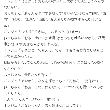
ミンジュ「（こけっ）おらんのかい！ 三大ゆうて成立してへんや
ないかい」
おっちゃん「あかんか？ “内”を取って“まりや”だけなら“竹内”、“西
内”、“鈴木”、“永尾”、“山田”と五大まりやが成立するんやけどな
ぁ」
ミンジュ「“まりや”てそんなにおるの？（ひえー）」
おっちゃん「おる。“鈴木”と“永尾”はどっちもAKB48やから、秋元
康が“まりや”好きなんかも知れんな」
ミンジュ「それはどーでもええ。てか、そもそも竹内まりやもど
ーでもよかったわ。
初回からJ-Popてなんやねん。K-Popを語れや、ここはK-Pop喫茶
なんやから」
おっちゃん「最近ネタがなくて」
ミンジュ「そやから、ネタを探せっちゅてんねん！（がおー）」
おっちゃん「わぁ、こわ。仕方ない、ヨウツベでも覗いてみるか
（くりくり）
…ん？ …んん？ …ぴゃー（驚愕）」
ミンジュ「どないしたん、素っ頓狂な声出して？」