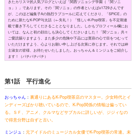
きたカリスマ的人気ブログといえば「関西ソニョシデ学園（「関ソニ
ョ」）」であります。その「関ソニョ」の作者といえばu1729さんです
が、このほど編集子Aの熱烈ラブコールに応えてくださり、「SPICE」の
ために新たなK-POP与太話（←失礼！）「怪しいK-Pop喫茶」を不定期連
載で書き下ろしてくださることとなりました。しかもプロフィール欄にお
いては、なんと初の顔出しも決心してくださいました！「関ソニョ」共々
ご愛読賜りますよう、また多少の危険や下品には寛容の心で目をつむって
いただけますよう、心よりお願い申し上げる次第に存じます。それでは
紳
士淑女の皆様、
お待たせいたしました。おっちゃん＆ミンジュをご紹介し
ます！（パチパチパチ）
第1話 平行進化
おっちゃん
：
裏通りにあるK-Pop喫茶店のマスター。少女時代とイ
ンディーズばかり聴いているので、K-Pop関係の情報は偏ってい
る。ＳＦ、アニメ、クルマなどサブカルに詳しいが、ジジィなの
で得意分野は自ずと古い。
ミンジュ
：
元アイドルのミュージカル女優でK-Pop喫茶の常連。未