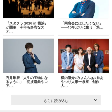
『スタクラ 2026 in 横浜』
「同窓会にはしたくない」
が開幕 今年も多彩なス
――15年ぶりに集う「第…
テ…
石井琢磨「人生の宝物にな
横内謙介×みょんふぁ×糸あ
るように」 初披露曲やレ
やつり人形一糸座 創作
ア…
人…
さらに読み込む