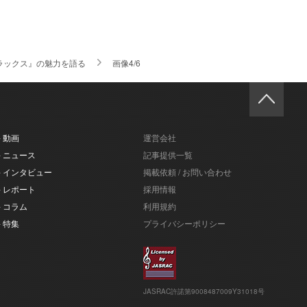
ラックス』の魅力を語る
画像4/6
- 動画
運営会社
- ニュース
記事提供一覧
- インタビュー
掲載依頼 / お問い合わせ
- レポート
採用情報
- コラム
利用規約
- 特集
プライバシーポリシー
JASRAC許諾第9008487009Y31018号