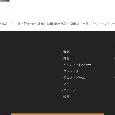
上芳雄
井上芳雄のMC番組に城田 優が登場！ 福田雄一と共に『グリーン＆ブ
- 音楽
- 舞台
- イベント・レジャー
- クラシック
- アニメ・ゲーム
- アート
- スポーツ
- 映画