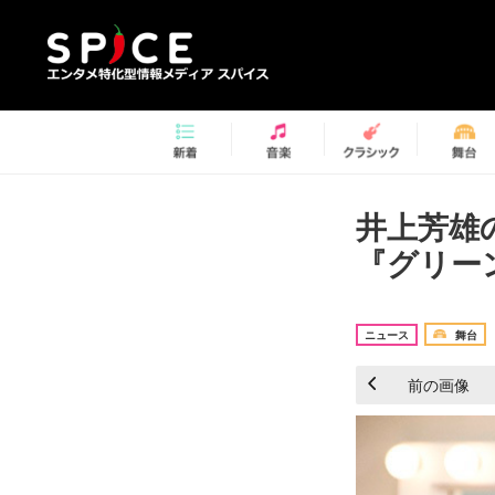
井上芳雄
『グリー
ニュース
舞台
前の画像