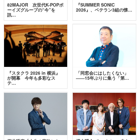
82MAJOR 次世代K-POPボ
『SUMMER SONIC
ーイズグループの“今”を
2026』、ベテラン3組の懐…
訊…
『スタクラ 2026 in 横浜』
「同窓会にはしたくない」
が開幕 今年も多彩なス
――15年ぶりに集う「第…
テ…