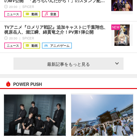
のMV公開 「あっちいんだから！」のスタンプ配…
20:00 ｜ SPICER
ニュース
動画
音楽
TVアニメ『ロメリア戦記』追加キャストに千葉翔也、
NEW
梶原岳人、堀江瞬、綿貫竜之介！PV第1弾公開
20:00 ｜ SPICER
ニュース
動画
アニメ/ゲーム
最新記事をもっと見る
POWER PUSH