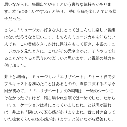
思いながらも、毎回出てやる！という裏腹な気持ちがありま
す。本当に楽しいですね」と語り、 番組収録を楽しんでいる様
子だった。
さらに「ミュージカル好きな人にとってはこんなに楽しい番組
はないだろうなと思います。もちろんミュージカルを知らない
人でも、この番組をきっかけに興味をもって頂き、本当のミュ
ージカルを見たときに、これがその元ネタかと。そうやって知
ることができると思うので楽しいと思います」と番組の魅力を
付け加えた。
井上と城田は、ミュージカル『エリザベート』のトート役でダ
ブルキャストを務めたことはあるものの、直接共演するのは今
回が初めて。「『エリザベート』の2年間は、一緒のシーンこ
そなかったですけど、稽古場や旅公演では一緒でした。だから
コミュニケーションは常にとっていましたね」と城田が語れ
ば、井上も「隣にいて安心感がありますよね。昔に付き合って
いた彼女くらいの安心感があります」と笑いながら返答した。