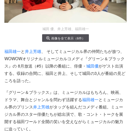
城田 優、井上芳雄、福田雄一
画像を全て表示（6件）
福田雄一
と
井上芳雄
、 そしてミュージカル界の仲間たちが放つ、
WOWOWオリジナルミュージカルコメディ『グリーン＆ブラック
ス』の 8月放送（#5）以降の番組に、俳優・
城田優
がゲスト出演
する。収録の合間に、福田と井上、そして城田の3人が番組の見ど
ころを語った。
『グリーン＆ブラックス』は、ミュージカルはもちろん、映画、
ドラマ、舞台とジャンルを問わず活躍する
福田雄一
とミュージカ
ル界のプリンス
井上芳雄
がタッグを組んだコメディ番組。ミュー
ジカル界のスター俳優たちが総出演で、歌・コント・トークを展
開する福田ワールド全開の笑いを交えながらミュージカルの魅力
に迫っていく。