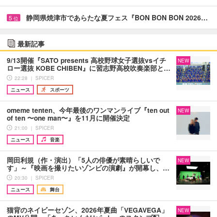
静岡県焼津市であらたな夏フェス『BON BON BON 2026…
5
位
最新記事
9/13開催『SATO presents 高校野球女子選抜vsイチ
NEW
ロー選抜 KOBE CHIBEN』に習志野高校吹奏楽部と…
22:28 ｜ SPICER
ニュース
スポーツ
omeme tenten、今年最後のワンマンライブ『ten out
NEW
of ten 〜one man〜』を11月に開催決定
21:00 ｜ SPICER
ニュース
音楽
岡田利規（作・演出）「5人の俳優が素晴らしいで
NEW
す」～『映画を撮りたいゾンビの演劇』が開幕し、…
20:30 ｜ SPICER
ニュース
舞台
猫背のネイビーセゾン、2026年夏曲「VEGAVEGA」
NEW