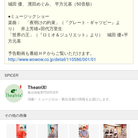
城田 優、 濱田めぐみ、 平方元基（50音順）
●ミュージックショー
楽曲： 「夜明けの約束」（『グレート・ギャツビー』よ
り） 井上芳雄×田代万里生
「世界の王」（『ロミオ＆ジュリエット』より） 城田 優×平
方元基
予告動画も番組ＨＰからご覧いただけます。
http://www.wowow.co.jp/detail/110586/001/01
SPICER
TheatriX!
舞台情報専門SPICER
演劇・ミュージカル・舞台全般の情報をお届けします。
その他の画像