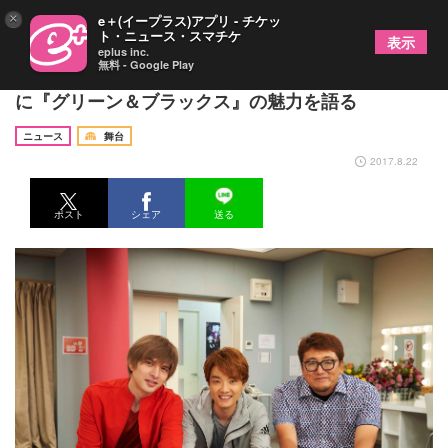
×
e＋(イープラス)アプリ - チケッ
ト・ニュース・スマチケ
表示
eplus inc.
無料 - Google Play
井上芳雄のMC番組に城田 優が登場！ 福田雄一と共
に『グリーン＆ブラックス』の魅力を語る
ニュース
舞台
2017.8.22
ポスト
シェア
送る