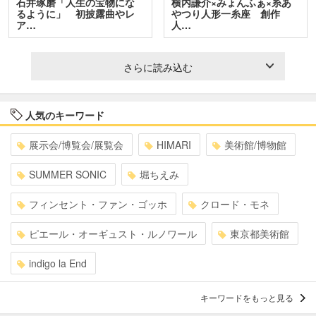
石井琢磨「人生の宝物にな
横内謙介×みょんふぁ×糸あ
るように」 初披露曲やレ
やつり人形一糸座 創作
ア…
人…
さらに読み込む
人気のキーワード
展示会/博覧会/展覧会
HIMARI
美術館/博物館
SUMMER SONIC
堀ちえみ
フィンセント・ファン・ゴッホ
クロード・モネ
ピエール・オーギュスト・ルノワール
東京都美術館
indigo la End
キーワードをもっと見る