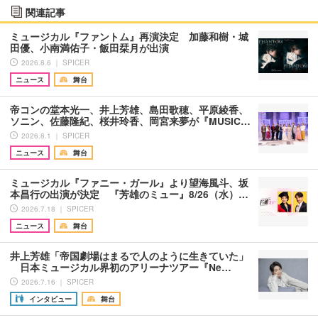
関連記事
ミュージカル『ファントム』再演決定 加藤和樹・城
田優、小南満佑子・飯田栞月が出演
2026.8.6 ｜ SPICER
ニュース
舞台
帝コンの堂本光一、井上芳雄、島田歌穂、平原綾香、
ソニン、佐藤隆紀、桜井玲香、岡宮来夢が『MUSIC…
2026.8.1 ｜ SPICER
ニュース
舞台
ミュージカル『ファニー・ガール』より望海風斗、坂
本昌行の出演が決定 『芳雄のミュー』8/26（水）…
2026.7.18 ｜ SPICER
ニュース
舞台
井上芳雄「帝国劇場はまるで人のように生きていた」
日本ミュージカル界初のアリーナツアー『Ne…
2026.7.16 ｜ SPICER
インタビュー
舞台