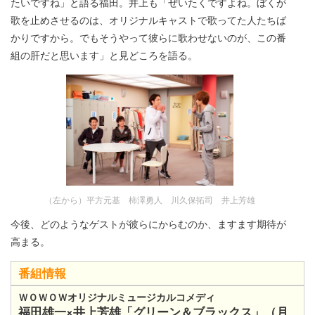
たいですね」と語る福田。井上も「ぜいたくですよね。ぼくが
歌を止めさせるのは、オリジナルキャストで歌ってた人たちば
かりですから。でもそうやって彼らに歌わせないのが、この番
組の肝だと思います」と見どころを語る。
（左から）平方元基 柿澤勇人 川久保拓司 井上芳雄
今後、どのようなゲストが彼らにからむのか、ますます期待が
高まる。
番組情報
ＷＯＷＯＷオリジナルミュージカルコメディ
福田雄一×井上芳雄「グリーン＆ブラックス」（月