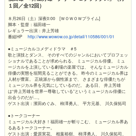
１回／全12回）
８月26日（土）深夜0:00 [ＷＯＷＯＷプライム]
脚本・監督：福田雄一
レギュラー出演：井上芳雄
番組HP
http://www.wowow.co.jp/detail/110586/001/01
●ミュージカルコメディドラマ ＃5
歌と演技とダンス、 そのすべてのジャンルにおいてプロフェッ
ショナルであることが求められる、 ミュージカル俳優。 ミュ
ージカルを上演している劇場の楽屋では、 そんなミュージカル
俳優の実態を垣間見ることができる。 昨今のミュージカル界は
人材が豊富。 正統派から個性派まで、 さまざまな俳優たちが
ミュージカル界を元気にしているのだ。 ある日、 井上芳雄
は“井上芳雄を世界一尊敬している”というミュージカル俳優に
出会うのだが…。
ゲスト出演：濱田めぐみ、 柿澤勇人、 平方元基、 川久保拓司
●トークコーナー
ミュージカル大好き！福田雄一が斬りこむ、 ミュージカル界あ
るあるトークコーナー。
ゲスト出演：愛原実花、 相葉裕樹、 柿澤勇人、 川久保拓司、