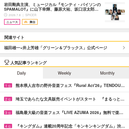
岩田剛典主演、ミュージカル『モンティ・パイソンの
SPAMALOT』に山下幸輝、藤原大祐、坂口涼太郎…
2026.7.8 ｜ SPICER
ニュース
舞台
関連サイト
福田雄一×井上芳雄「グリーン＆ブラックス」公式ページ
人気記事ランキング
Daily
Weekly
Monthly
熊本県人吉市の野外音楽フェス『Rural Act'26』TENDOU…
1
位
埼玉であらたな文具販売イベントがスタート 『まるっと…
2
位
福島最大級の音楽フェス『LIVE AZUMA 2026』無料で楽…
3
位
『キングダム』連載20周年記念「キンキンキングダム」渋…
4
位