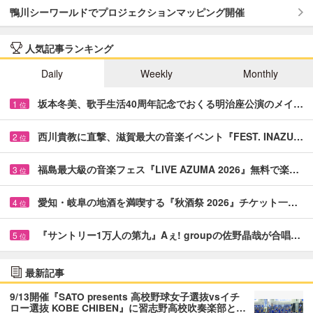
鴨川シーワールドでプロジェクションマッピング開催
人気記事ランキング
Daily
Weekly
Monthly
坂本冬美、歌手生活40周年記念でおくる明治座公演のメイ…
1
位
西川貴教に直撃、滋賀最大の音楽イベント『FEST. INAZU…
2
位
福島最大級の音楽フェス『LIVE AZUMA 2026』無料で楽…
3
位
愛知・岐阜の地酒を満喫する『秋酒祭 2026』チケット一…
4
位
『サントリー1万人の第九』Aぇ! groupの佐野晶哉が合唱…
5
位
最新記事
9/13開催『SATO presents 高校野球女子選抜vsイチ
ロー選抜 KOBE CHIBEN』に習志野高校吹奏楽部と…