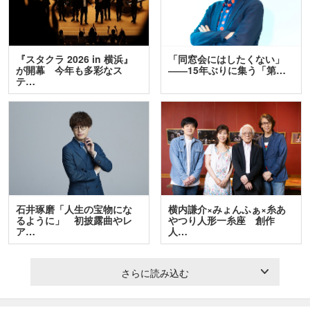
『スタクラ 2026 in 横浜』
「同窓会にはしたくない」
が開幕 今年も多彩なス
――15年ぶりに集う「第…
テ…
石井琢磨「人生の宝物にな
横内謙介×みょんふぁ×糸あ
るように」 初披露曲やレ
やつり人形一糸座 創作
ア…
人…
さらに読み込む