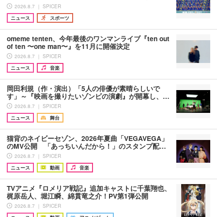
2026.8.7 ｜ SPICER
ニュース
スポーツ
omeme tenten、今年最後のワンマンライブ『ten out
of ten 〜one man〜』を11月に開催決定
2026.8.7 ｜ SPICER
ニュース
音楽
岡田利規（作・演出）「5人の俳優が素晴らしいで
す」～『映画を撮りたいゾンビの演劇』が開幕し、…
2026.8.7 ｜ SPICER
ニュース
舞台
猫背のネイビーセゾン、2026年夏曲「VEGAVEGA」
のMV公開 「あっちいんだから！」のスタンプ配…
2026.8.7 ｜ SPICER
ニュース
動画
音楽
TVアニメ『ロメリア戦記』追加キャストに千葉翔也、
梶原岳人、堀江瞬、綿貫竜之介！PV第1弾公開
2026.8.7 ｜ SPICER