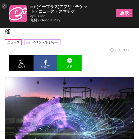
×
e＋(イープラス)アプリ - チケッ
ト・ニュース・スマチケ
表示
eplus inc.
無料 - Google Play
鴨川シーワールドでプロジェクションマッピング開
催
ニュース
イベント/レジャー
2015.9.19
ポスト
シェア
送る