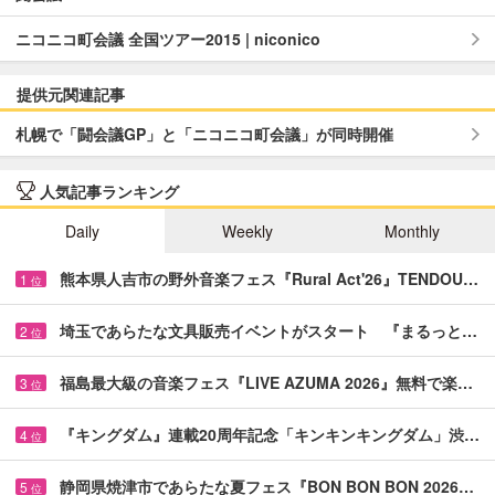
ニコニコ町会議 全国ツアー2015 | niconico
提供元関連記事
札幌で「闘会議GP」と「ニコニコ町会議」が同時開催
人気記事ランキング
Daily
Weekly
Monthly
熊本県人吉市の野外音楽フェス『Rural Act'26』TENDOU…
1
位
埼玉であらたな文具販売イベントがスタート 『まるっと…
2
位
福島最大級の音楽フェス『LIVE AZUMA 2026』無料で楽…
3
位
『キングダム』連載20周年記念「キンキンキングダム」渋…
4
位
静岡県焼津市であらたな夏フェス『BON BON BON 2026…
5
位