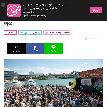
×
e＋(イープラス)アプリ - チケッ
ト・ニュース・スマチケ
表示
eplus inc.
無料 - Google Play
札幌で「闘会議GP」と「ニコニコ町会議」が同時
開催
ニュース
アニメ/ゲーム
イベント/レジャー
2015.9.23
ポスト
シェア
送る