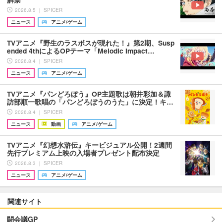
2026.8.5 ｜ SPICER
ニュース
アニメ/ゲーム
TVアニメ『野生のラスボスが現れた！』第2期、Susp
ended 4thによるOPテーマ「Melodic Impact…
2026.8.4 ｜ SPICER
ニュース
アニメ/ゲーム
TVアニメ『パンどろぼう』OP主題歌は朝井彩加＆諏
訪部順一歌唱の「パンどろぼうのうた」に決定！キ…
2026.8.4 ｜ SPICER
ニュース
動画
アニメ/ゲーム
TVアニメ『幻想水滸伝』キービジュアル公開！2週間
先行プレミアム上映の入場者プレゼント配布決定
2026.8.3 ｜ SPICER
ニュース
アニメ/ゲーム
関連サイト
闘会議GP