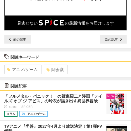
見逃せない
の最新情報をお届けします
前の記事
次の記事
関連キーワード
アニメ/ゲーム
闘会議
関連記事
「フルメタル・パニック！」の賀東招二と漫画「テイ
NEW
ルズ オブ ジ アビス」の玲衣が描き出す異世界冒険…
12:00 ｜ SPICER
コラム
アニメ/ゲーム
TVアニメ『尚善』2027年4月より放送決定！第1弾PV
解禁