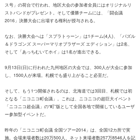
ス号」の荷台で行われ、地区大会の参加者全員にはオリジナルリ
ストバンドがプレゼント。そして優勝チームには、「闘会議
2016」決勝大会に出場する権利が授与される。
なお、決勝大会へは「スプラトゥーン」は1チーム(4人)、「パズル
＆ドラゴンズ スーパーマリオブラザーズ エディション」は2名、
そして「あっちむいてホイ」は1名が進出できる。
9月13日(日)に行われた九州地区の大会では、300人が大会に参加
し、1500人が来場。札幌でも盛り上がること必至だ。
そして、もう1つ開催されるのは、北海道では3回目、札幌では初
となる「ニコニコ町会議」。これは、ニコニコの超巨大イベント
「ニコニコ超会議」の“町”版として全国各地で開催しているユーザ
ー参加型イベントだ。
昨年の「ニコニコ町会議 全国ツアー2014」は、全国12カ所で実
施。会場来場者数は20万500人、ネット来場者数257万8546人を記