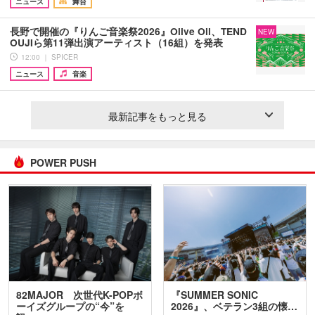
ニュース
舞台
長野で開催の『りんご音楽祭2026』Olive Oil、TEND
NEW
OUJIら第11弾出演アーティスト（16組）を発表
12:00 ｜ SPICER
ニュース
音楽
最新記事をもっと見る
POWER PUSH
82MAJOR 次世代K-POPボ
『SUMMER SONIC
ーイズグループの“今”を
2026』、ベテラン3組の懐…