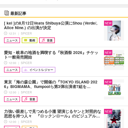
最新記事
[ kei ]の8月12日Veats Shibuya公演にShou (Verde/,
NEW
Alice Nine.) の出演が決定
12:31 ｜ SPICER
ニュース
動画
音楽
愛知・岐阜の地酒を満喫する『秋酒祭 2026』チケッ
NEW
ト一般発売開始
12:00 ｜ SPICER
ニュース
イベント/レジャー
東京「海の森公園」で開催の『TOKYO ISLAND 202
NEW
6』BIGMAMA、flumpoolら第3弾出演者7組を…
12:00 ｜ SPICER
ニュース
音楽
力強い眼差しで見つめる小瀧 望演じるヤンと対照的な
NEW
思想を持つ人々 『ロックンロール』のビジュアル…
12:00 ｜ SPICER