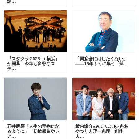
訊…
『スタクラ 2026 in 横浜』
「同窓会にはしたくない」
が開幕 今年も多彩なス
――15年ぶりに集う「第…
テ…
石井琢磨「人生の宝物にな
横内謙介×みょんふぁ×糸あ
るように」 初披露曲やレ
やつり人形一糸座 創作
ア…
人…