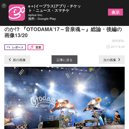
×
e＋(イープラス)アプリ - チケッ
ト・ニュース・スマチケ
表示
eplus inc.
無料 - Google Play
日本一極端なロック・フェス、今年は何をなしえた
のか!? 『OTODAMA’17～音泉魂～』総論・後編の
画像13/20
SPICER+
2017.9.20
レポート
音楽
前の画像
記事に戻る
次の画像