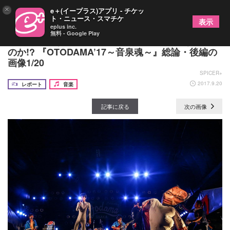
×
e＋(イープラス)アプリ - チケッ
ト・ニュース・スマチケ
表示
eplus inc.
無料 - Google Play
日本一極端なロック・フェス、今年は何をなしえた
のか!? 『OTODAMA’17～音泉魂～』総論・後編の
画像1/20
SPICER+
2017.9.20
レポート
音楽
記事に戻る
次の画像