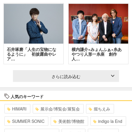
石井琢磨「人生の宝物にな
横内謙介×みょんふぁ×糸あ
るように」 初披露曲やレ
やつり人形一糸座 創作
ア…
人…
さらに読み込む
人気のキーワード
HIMARI
展示会/博覧会/展覧会
堀ちえみ
SUMMER SONIC
美術館/博物館
indigo la End