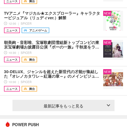
ニュース
舞台
TVアニメ『マジカル★エクスプローラー』キャラクタ
NEW
ービジュアル（リュディver.）解禁
12:00 ｜ SPICER
ニュース
アニメ/ゲーム
朝美絢・音彩唯、宝塚歌劇団雪組新トップコンビの東
NEW
京宝塚劇場お披露目公演『ポーの一族』千秋楽をラ…
10:30 ｜ SPICER
ニュース
舞台
30-DELUX、ジャンルを超えた新世代の才能が集結し
NEW
た『オレノカタワレ～紅蓮の章～』のメインビジュ…
10:00 ｜ SPICER
ニュース
舞台
最新記事をもっと見る
POWER PUSH