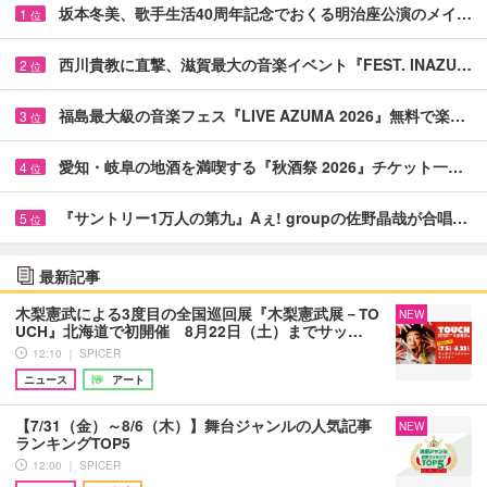
坂本冬美、歌手生活40周年記念でおくる明治座公演のメイ…
1
位
西川貴教に直撃、滋賀最大の音楽イベント『FEST. INAZU…
2
位
福島最大級の音楽フェス『LIVE AZUMA 2026』無料で楽…
3
位
愛知・岐阜の地酒を満喫する『秋酒祭 2026』チケット一…
4
位
『サントリー1万人の第九』Aぇ! groupの佐野晶哉が合唱…
5
位
最新記事
木梨憲武による3度目の全国巡回展『木梨憲武展－TO
NEW
UCH』北海道で初開催 8月22日（土）までサッ…
12:10 ｜ SPICER
ニュース
アート
【7/31（金）～8/6（木）】舞台ジャンルの人気記事
NEW
ランキングTOP5
12:00 ｜ SPICER