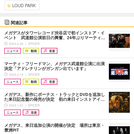
LOUD PARK
関連記事
メガデスがタワーレコード渋谷店で初インストア・イ
ベント 武道館公演前日の興奮、24年ぶりマーティ…
2023.2.26 ｜ SPICER
ニュース
動画
音楽
マーティ・フリードマン、メガデス武道館公演に出演
決定「アドレナリンがガンガン出ています」
2023.2.14 ｜ SPICER
ニュース
動画
音楽
メガデス、新作にボーナス・トラックとDVDを追加し
た来日記念盤の発売が決定 初の来日インストアイ…
2023.1.31 ｜ SPICER
ニュース
音楽
メガデス、来日追加公演の開催が決定 場所は東京・
豊洲PIT