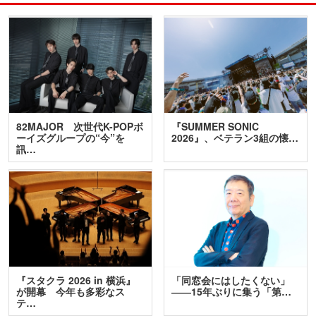
82MAJOR 次世代K-POPボ
『SUMMER SONIC
ーイズグループの“今”を
2026』、ベテラン3組の懐…
訊…
『スタクラ 2026 in 横浜』
「同窓会にはしたくない」
が開幕 今年も多彩なス
――15年ぶりに集う「第…
テ…