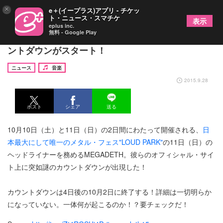
×
e＋(イープラス)アプリ - チケッ
ト・ニュース・スマチケ
表示
eplus inc.
無料 - Google Play
MEGADETH、オフィシャル・サイト上で謎のカウ
ントダウンがスタート！
ニュース
音楽
2015.9.28
ポスト
シェア
送る
10月10日（土）と11日（日）の2日間にわたって開催される、
日
本最大にして唯一のメタル・フェス"LOUD PARK"
の11日（日）の
ヘッドライナーを務めるMEGADETH。彼らのオフィシャル・サイ
ト上に突如謎のカウントダウンが出現した！
カウントダウンは4日後の10月2日に終了する！詳細は一切明らか
になっていない。一体何が起こるのか！？要チェックだ！