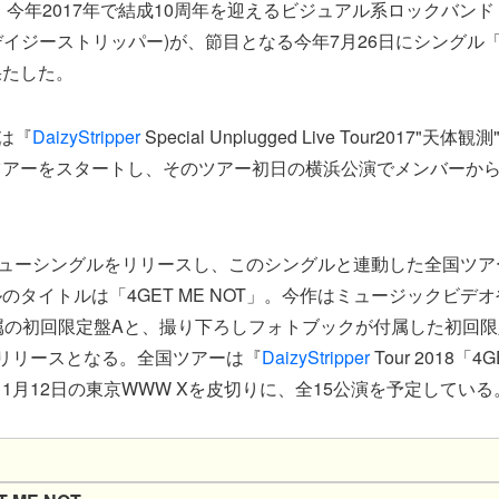
し、今年2017年で結成10周年を迎えるビジュアル系ロックバンド
イジーストリッパー)が、節目となる今年7月26日にシングル「
果たした。
らは『
DaizyStripper
Special Unplugged Live Tour2017"
ツアーをスタートし、そのツアー初日の横浜公演でメンバーか
ニューシングルをリリースし、このシングルと連動した全国ツ
のタイトルは「4GET ME NOT」。今作はミュージックビデ
属の初回限定盤Aと、撮り下ろしフォトブックが付属した初回限
リリースとなる。全国ツアーは『
DaizyStripper
Tour 2018「4
1月12日の東京WWW Xを皮切りに、全15公演を予定している