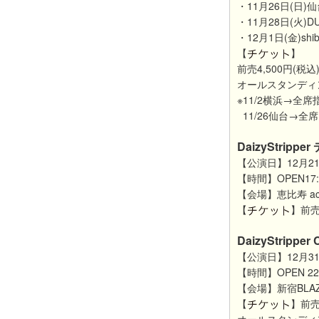
・11月26日(日)仙台r
・11月28日(火)DUC
・12月1日(金)shibu
【
】
前売4,500円(税込
オールスタンディ
※11/2横浜→全席
11/26仙台→全
DaizyStrippe
【公演日】12月21
【時間】OPEN17:3
【会場】恵比寿 act 
【
】前売
DaizyStrippe
【公演日】12月31
【時間】OPEN 22:3
【会場】新宿BLA
【
】前売4