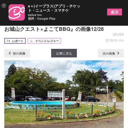
×
e＋(イープラス)アプリ - チケッ
ト・ニュース・スマチケ
表示
eplus inc.
無料 - Google Play
ローカル色あふれるご当地イベント『よこて冒険王
お城山クエスト×よこてBBQ』の画像12/28
SPICER
2015.10.6
レポート
イベント/レジャー
前の画像
記事に戻る
次の画像