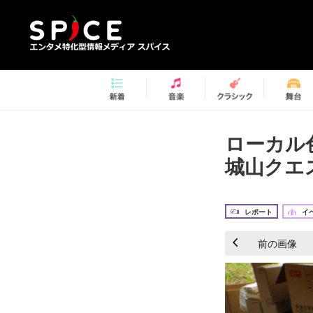
ローカル
城山クエス
レポート
イ
前の画像