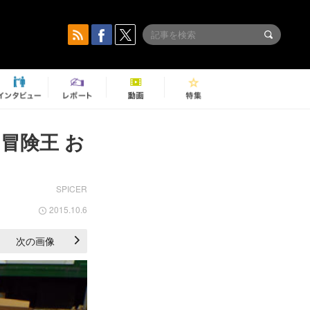
冒険王 お
SPICER
2015.10.6
次の画像