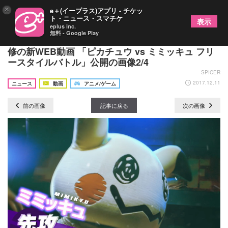
×
e＋(イープラス)アプリ - チケッ
ト・ニュース・スマチケ
表示
eplus inc.
無料 - Google Play
世界初!? ポケモンのガチラップバトル DOTAMA監
修の新WEB動画 「ピカチュウ vs ミミッキュ フリ
ースタイルバトル」公開の画像2/4
SPICER
2017.12.11
ニュース
動画
アニメ/ゲーム
前の画像
記事に戻る
次の画像