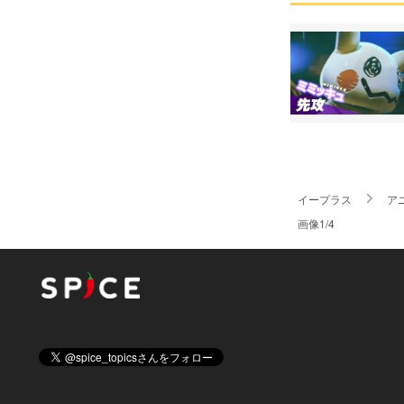
イープラス
ア
画像1/4