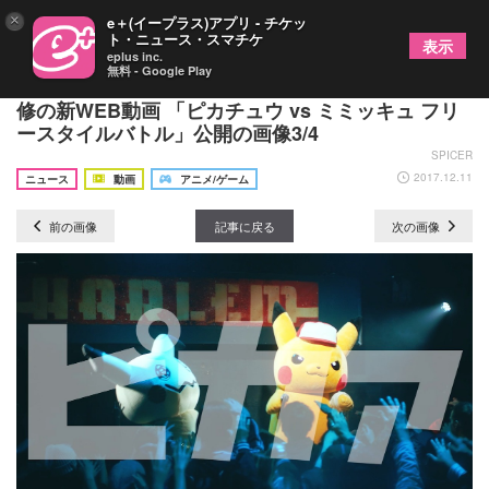
×
e＋(イープラス)アプリ - チケッ
ト・ニュース・スマチケ
表示
eplus inc.
無料 - Google Play
世界初!? ポケモンのガチラップバトル DOTAMA監
修の新WEB動画 「ピカチュウ vs ミミッキュ フリ
ースタイルバトル」公開の画像3/4
SPICER
2017.12.11
ニュース
動画
アニメ/ゲーム
前の画像
記事に戻る
次の画像