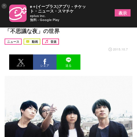
×
e＋(イープラス)アプリ - チケッ
ト・ニュース・スマチケ
表示
eplus inc.
無料 - Google Play
Base Ball Bear、気鋭クリエイティブチームと描く
「不思議な夜」の世界
ニュース
動画
音楽
2015.10.7
ポスト
シェア
送る