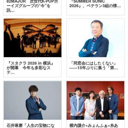
82MAJOR 次世代K-POPボ
『SUMMER SONIC
ーイズグループの“今”を
2026』、ベテラン3組の懐…
訊…
『スタクラ 2026 in 横浜』
「同窓会にはしたくない」
が開幕 今年も多彩なス
――15年ぶりに集う「第…
テ…
石井琢磨「人生の宝物にな
横内謙介×みょんふぁ×糸あ