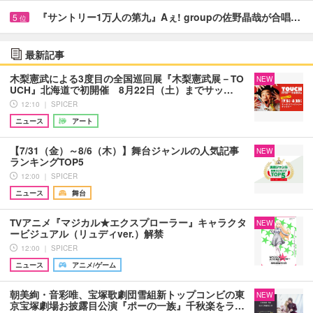
『サントリー1万人の第九』Aぇ! groupの佐野晶哉が合唱…
5
位
最新記事
木梨憲武による3度目の全国巡回展『木梨憲武展－TO
NEW
UCH』北海道で初開催 8月22日（土）までサッ…
12:10 ｜ SPICER
ニュース
アート
【7/31（金）～8/6（木）】舞台ジャンルの人気記事
NEW
ランキングTOP5
12:00 ｜ SPICER
ニュース
舞台
TVアニメ『マジカル★エクスプローラー』キャラクタ
NEW
ービジュアル（リュディver.）解禁
12:00 ｜ SPICER
ニュース
アニメ/ゲーム
朝美絢・音彩唯、宝塚歌劇団雪組新トップコンビの東
NEW
京宝塚劇場お披露目公演『ポーの一族』千秋楽をラ…