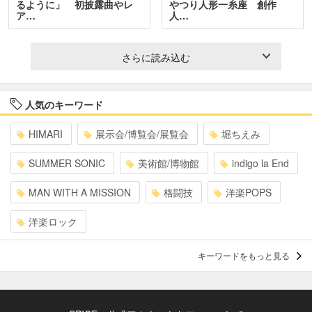
るように」 初披露曲やレ
やつり人形一糸座 創作
ア…
人…
さらに読み込む
人気のキーワード
HIMARI
展示会/博覧会/展覧会
堀ちえみ
SUMMER SONIC
美術館/博物館
indigo la End
MAN WITH A MISSION
格闘技
洋楽POPS
洋楽ロック
キーワードをもっと見る