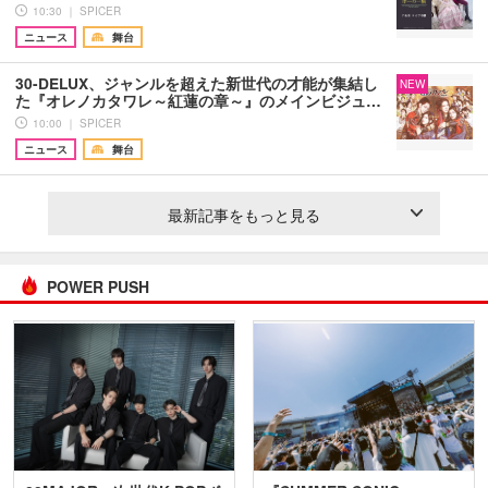
10:30 ｜ SPICER
ニュース
舞台
30-DELUX、ジャンルを超えた新世代の才能が集結し
NEW
た『オレノカタワレ～紅蓮の章～』のメインビジュ…
10:00 ｜ SPICER
ニュース
舞台
最新記事をもっと見る
POWER PUSH