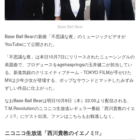
Base Ball Bear
Base Ball Bearの新曲「不思議な夜」のミュージックビデオが
YouTubeにて公開された。
「不思議な夜」は本日10月7日にリリースされたニューシングルの
表題曲で、プロデュースをagehaspringsの玉井健二が担当してい
る。新進気鋭のクリエイティブチーム・TOKYO FILMが手がけた
MVは少年少女が登場する、ポップなサウンドとマッチしたみずみ
ずしい作品に仕上がった。
なおBase Ball Bearは明日10月8日（木）22:00より配信される、
T.M.Revolutionのニコニコ生放送レギュラー番組「西川貴教のイエ
ノミ!!」にゲスト出演。ファンはこちらもお観逃しなく。
ニコニコ生放送「西川貴教のイエノミ!!」