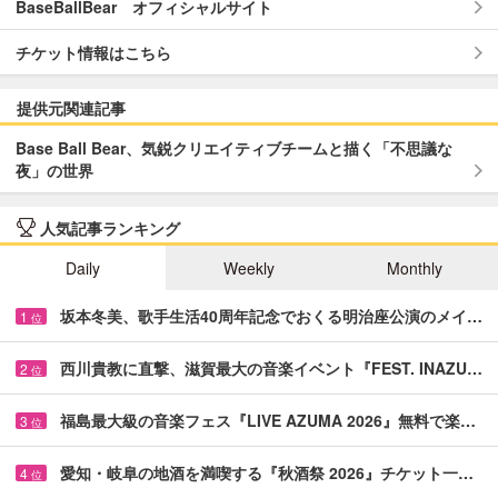
BaseBallBear オフィシャルサイト
チケット情報はこちら
提供元関連記事
Base Ball Bear、気鋭クリエイティブチームと描く「不思議な
夜」の世界
人気記事ランキング
Daily
Weekly
Monthly
坂本冬美、歌手生活40周年記念でおくる明治座公演のメイ…
1
位
西川貴教に直撃、滋賀最大の音楽イベント『FEST. INAZU…
2
位
福島最大級の音楽フェス『LIVE AZUMA 2026』無料で楽…
3
位
愛知・岐阜の地酒を満喫する『秋酒祭 2026』チケット一…
4
位