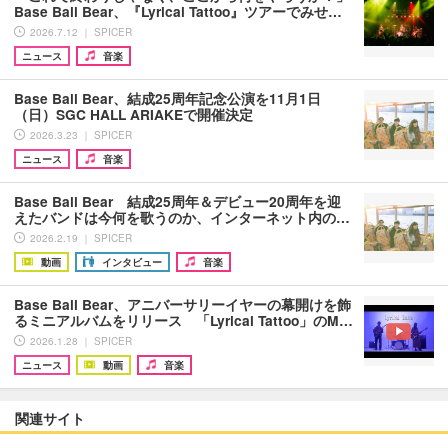
Base Ball Bear、『Lyrical Tattoo』ツアーでみせ…
2026.7.12 ｜ SPICER
ニュース
音楽
Base Ball Bear、結成25周年記念公演を11月1日
（日）SGC HALL ARIAKEで開催決定
2026.3.23 ｜ SPICER
ニュース
音楽
Base Ball Bear 結成25周年＆デビュー20周年を迎
えたバンドは今何を歌うのか、インターネット内の…
2026.2.19 ｜ SPICER
動画
インタビュー
音楽
Base Ball Bear、アニバーサリーイヤーの幕開けを飾
るミニアルバムをリリース 「Lyrical Tattoo」のM…
2026.1.28 ｜ SPICER
ニュース
動画
音楽
関連サイト