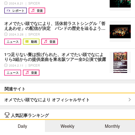
2024.8.21 ｜ SPICER
レポート
音楽
オメでたい頭でなにより、活休前ラストシングル「答
えあわせ」の配信が決定 バンドの歴史を辿るよう…
2024.3.28 ｜ SPICER
ニュース
動画
音楽
1つ足りない賽は投げられた、オメでたい頭でなによ
りら3組からの提供楽曲を東名阪ツアー全3公演で披露
2024.2.11 ｜ SPICER
ニュース
音楽
関連サイト
オメでたい頭でなにより オフィシャルサイト
人気記事ランキング
Daily
Weekly
Monthly