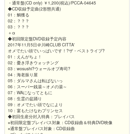
・通常盤(CD only) ￥1,200(税込)/PCCA-04645
◆CD収録予定曲(2形態共通)
01：鯛獲る
02：？？？
03：？？？
＋α
◆初回限定盤DVD収録予定内容
2017年11月5日＠川崎CLUB CITTA'
オメでたい頭でいっぱいです！?ザ・ベストライブ?
01：えんがちょ！
02：憂き浮きウォッチング
03：wosushi?ウォールオブ寿司?
04：海老振り屋
05：ダルマさんは転ばないっ
06：スーパー銭湯～オメの湯～
07：WAになってともに
08：生霊の盆踊り
09：オメでたい頭でなにより
10：宴もたけなわプリンセス
◆初回生産分封入特典：プレイパス
※初回限定盤プレイパス対象：CD収録曲＆特典DVD映像
※通常盤プレイパス対象：CD収録曲