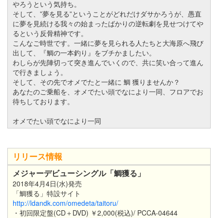
やろうという気持ち。
そして、”夢を見る”ということがどれだけダサかろうが、愚直
に夢を見続ける我々の始まったばかりの逆転劇を見せつけてや
るという反骨精神です。
こんなご時世です。一緒に夢を見られる人たちと大海原へ飛び
出して、『鯛の一本釣り』をブチかましたい。
わしらが先陣切って突き進んでいくので、共に笑い合って進ん
で行きましょう。
そして、その先でオメでたと一緒に 鯛 獲りませんか？
あなたのご乗船を、オメでたい頭でなにより一同、フロアでお
待ちしております。
オメでたい頭でなにより一同
リリース情報
メジャーデビューシングル「鯛獲る」
2018年4月4日(水)発売
「鯛獲る」特設サイト
http://ldandk.com/omedeta/taitoru/
・初回限定盤(CD＋DVD) ￥2,000(税込)/ PCCA-04644