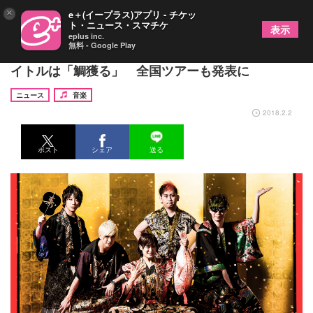
×
e＋(イープラス)アプリ - チケッ
ト・ニュース・スマチケ
表示
eplus inc.
無料 - Google Play
オメでたい頭でなにより、メジャーデビュー曲のタ
イトルは「鯛獲る」 全国ツアーも発表に
ニュース
音楽
2018.2.2
ポスト
シェア
送る