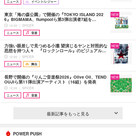
ニュース
イベント/レジャー
東京「海の森公園」で開催の『TOKYO ISLAND 202
NEW
6』BIGMAMA、flumpoolら第3弾出演者7組を…
12:00 ｜ SPICER
ニュース
音楽
力強い眼差しで見つめる小瀧 望演じるヤンと対照的な
NEW
思想を持つ人々 『ロックンロール』のビジュアル…
12:00 ｜ SPICER
ニュース
舞台
長野で開催の『りんご音楽祭2026』Olive Oil、TEND
NEW
OUJIら第11弾出演アーティスト（16組）を発表
12:00 ｜ SPICER
ニュース
音楽
最新記事をもっと見る
POWER PUSH