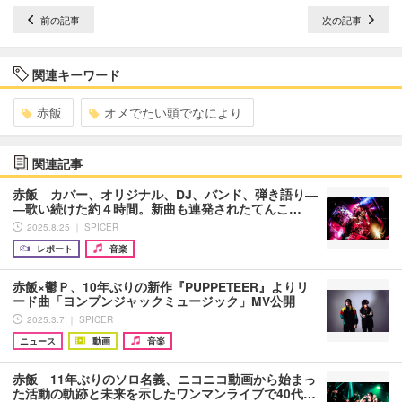
前の記事
次の記事
関連キーワード
赤飯
オメでたい頭でなにより
関連記事
赤飯 カバー、オリジナル、DJ、バンド、弾き語り―
―歌い続けた約４時間。新曲も連発されたてんこ…
2025.8.25 ｜ SPICER
レポート
音楽
赤飯×鬱Ｐ、10年ぶりの新作『PUPPETEER』よりリ
ード曲「ヨンプンジャックミュージック」MV公開
2025.3.7 ｜ SPICER
ニュース
動画
音楽
赤飯 11年ぶりのソロ名義、ニコニコ動画から始まっ
た活動の軌跡と未来を示したワンマンライブで40代…