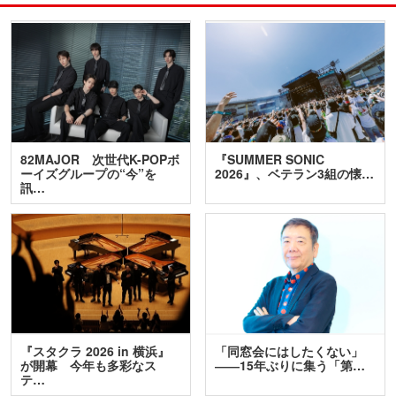
82MAJOR 次世代K-POPボ
『SUMMER SONIC
ーイズグループの“今”を
2026』、ベテラン3組の懐…
訊…
『スタクラ 2026 in 横浜』
「同窓会にはしたくない」
が開幕 今年も多彩なス
――15年ぶりに集う「第…
テ…