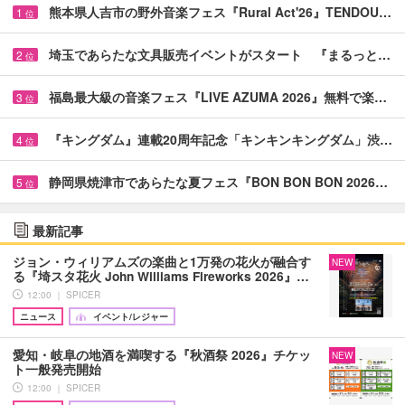
熊本県人吉市の野外音楽フェス『Rural Act'26』TENDOU…
1
位
埼玉であらたな文具販売イベントがスタート 『まるっと…
2
位
福島最大級の音楽フェス『LIVE AZUMA 2026』無料で楽…
3
位
『キングダム』連載20周年記念「キンキンキングダム」渋…
4
位
静岡県焼津市であらたな夏フェス『BON BON BON 2026…
5
位
最新記事
ジョン・ウィリアムズの楽曲と1万発の花火が融合す
NEW
る『埼スタ花火 John Williams Fireworks 2026』…
12:00 ｜ SPICER
ニュース
イベント/レジャー
愛知・岐阜の地酒を満喫する『秋酒祭 2026』チケッ
NEW
ト一般発売開始
12:00 ｜ SPICER