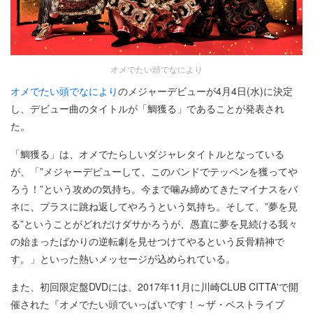
オメでたい頭でなにより
オメでたい頭でなにより
のメジャーデビューが4月4日(水)に決定
し、デビュー曲のタイトルが「鯛獲る」であることが発表され
た。
「鯛獲る」は、オメでたらしいダジャレタイトルとなっている
が、「”メジャーデビューして、このバンドでテッペンを獲ってや
ろう！”という攻めの気持ち。今まで噛み締めてきたマイナスをバ
ネに、プラスに跳ね返してやろうという気持ち。そして、”夢を見
る”ということがどれだけダサかろうが、愚直に夢を見続ける我々
の始まったばかりの逆転劇を見せつけてやるという反骨精神で
す。」といった熱いメッセージが込められている。
また、初回限定盤DVDには、2017年11月に川崎CLUB CITTA'で開
催された『オメでたい頭でいっぱいです！～ザ・ベストライブ