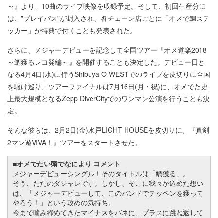
～』より、10曲のライブ映像を収録予定。そして、初回生産分に
は、”プレイパス”が封入され、各チェーン店ごとに「オメで鯛ステ
ッカー」が特典で付くことも発表された。
さらに、メジャーデビューを記念して全国ツアー『オメ道楽2018
～鯛獲るレコ発編～』を開催することも決定した。デビュー日と
なる4月4日(水)に行うShibuya O-WESTでのライブを皮切りに全国
を駆け巡り、ツアーファイナルは7月16日(月・祝)に、オメでた史
上最大規模となるZepp DiverCityでのワンマン公演を行うことも決
定。
そんな彼らは、2月2日(金)水戸LIGHT HOUSEを皮切りに、『真剣
2マン遊VIVA！』ツアーをスタートさせた。
■オメでたい頭でなにより コメント
メジャーデビューシングル！そのタイトルは「鯛獲る」。
そう、ただのダジャレです。しかし、そこに我々が込めた想い
は、「メジャーデビューして、このバンドでテッペンを獲って
やろう！」という攻めの気持ち。
今まで噛み締めてきたマイナスをバネに、プラスに跳ね返して