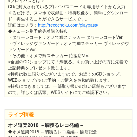
※プレイパスとは？
CDに封入されているプレイパスコードを専用サイトから入力
するだけで、スマホで収録曲・特典映像を、簡単にダウンロー
ド・再生することができるサービスです。
詳細はコチラ：
http://recochoku.com/playpass/
◆チェーン別予約先着購入特典：
・タワーレコード：オメで鯛ステッカー タワーレコードVer.
・ヴィレッジヴァンガード：オメで鯛ステッカー ヴィレッジヴ
ァンガードVer.
・その他：オメで鯛ステッカー 応援店Ver.
※全国のCDショップにて「鯛獲る」をお買い上げの方に先着で
上記特典をプレゼント致します。
※特典は数に限りがございますので、お近くのCDショップ、
WEBショップでのご予約・ご購入をお勧め致します。
※特典につきましては、一部取り扱いの無い店舗もございます
ので、詳しくは店頭、WEBサイトにてご確認下さい。
ライブ情報
オメ道楽2018 ～鯛獲るレコ発編～
◆オメ道楽2018 ～鯛獲るレコ発編～ 開店記念