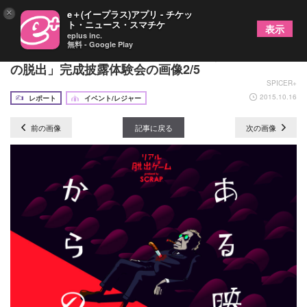
×
e＋(イープラス)アプリ - チケッ
ト・ニュース・スマチケ
表示
eplus inc.
無料 - Google Play
リアル脱出ゲーム初体験潜入レポ「ある映画館から
の脱出」完成披露体験会の画像2/5
SPICER+
2015.10.16
レポート
イベント/レジャー
前の画像
記事に戻る
次の画像