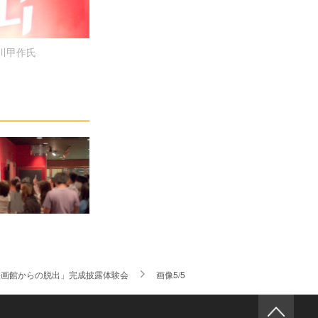
川甲作氏
映画館からの脱出」完成披露体験会
画像5/5