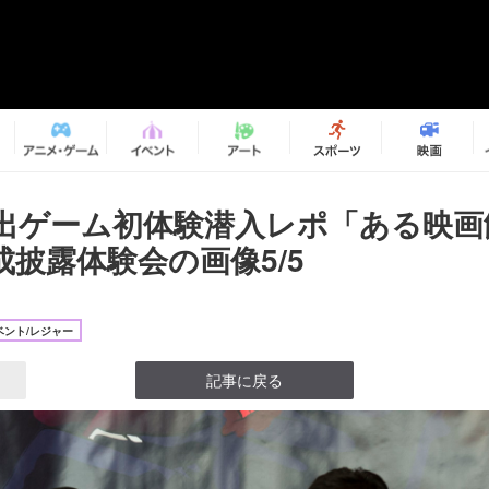
出ゲーム初体験潜入レポ「ある映画
成披露体験会の画像5/5
ベント/レジャー
記事に戻る