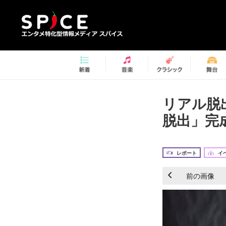
リアル脱
脱出」完
レポート
イ
前の画像