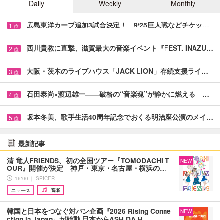
Daily
Weekly
Monthly
広島東洋カープ追加3試合決定！ 9/25巨人戦などチケッ…
1
位
西川貴教に直撃、滋賀最大の音楽イベント『FEST. INAZU…
2
位
大阪・茨木のライブハウス「JACK LION」存続支援ライ…
3
位
石田泰尚×渡辺雄一――破格の“音楽魂”が静かに燃える …
4
位
坂本冬美、歌手生活40周年記念でおくる明治座公演のメイ…
5
位
最新記事
清 竜人FRIENDS、初の全国ツアー『TOMODACHI T
NEW
OUR』開催が決定 神戸・東京・名古屋・横浜の…
16:00 ｜ SPICER
ニュース
音楽
韓国と日本をつなぐ対バン企画『2026 Rising Conne
NEW
ction in Japan』が始動 日本からASH DA H…