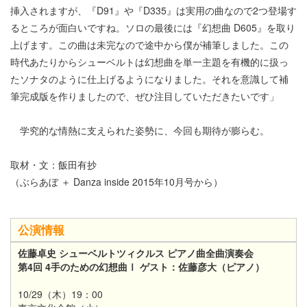
挿入されますが、『D91』や『D335』は実用の曲なので2つ登場す
るところが面白いですね。ソロの最後には『幻想曲 D605』を取り
上げます。この曲は未完なので途中から僕が補筆しました。この
時代あたりからシューベルトは幻想曲を単一主題を有機的に扱っ
たソナタのように仕上げるようになりました。それを意識して補
筆完成版を作りましたので、ぜひ注目していただきたいです」
学究的な情熱に支えられた姿勢に、今回も期待が膨らむ。
取材・文：飯田有抄
（ぶらあぼ ＋ Danza inside 2015年10月号から）
公演情報
佐藤卓史 シューベルトツィクルス ピアノ曲全曲演奏会
第4回 4手のための幻想曲Ⅰ ゲスト：佐藤彦大（ピアノ）
10/29（木）19：00