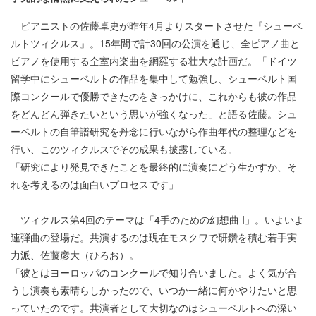
ピアニストの佐藤卓史が昨年4月よりスタートさせた『シューベ
ルトツィクルス』。15年間で計30回の公演を通じ、全ピアノ曲と
ピアノを使用する全室内楽曲を網羅する壮大な計画だ。「ドイツ
留学中にシューベルトの作品を集中して勉強し、シューベルト国
際コンクールで優勝できたのをきっかけに、これからも彼の作品
をどんどん弾きたいという思いが強くなった」と語る佐藤。シュ
ーベルトの自筆譜研究を丹念に行いながら作曲年代の整理などを
行い、このツィクルスでその成果も披露している。
「研究により発見できたことを最終的に演奏にどう生かすか、そ
れを考えるのは面白いプロセスです」
ツィクルス第4回のテーマは「4手のための幻想曲 I」。いよいよ
連弾曲の登場だ。共演するのは現在モスクワで研鑽を積む若手実
力派、佐藤彦大（ひろお）。
「彼とはヨーロッパのコンクールで知り合いました。よく気が合
うし演奏も素晴らしかったので、いつか一緒に何かやりたいと思
っていたのです。共演者として大切なのはシューベルトへの深い