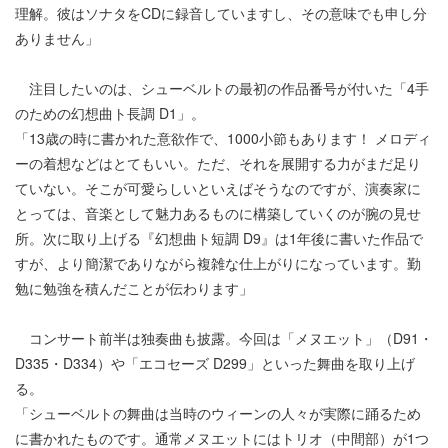
理解。彼はソナタをCDに録音していますし、その意味でも申し分
ありません」
注目したいのは、シューベルトの最初の作品番号が付いた「4手
のための幻想曲ト長調 D1」。
「13歳の時に書かれた意欲作で、1000小節もあります！ メロディ
ーの着想などはとてもいい。ただ、それを展開する力がまだ足り
ていない。そこが可愛らしいといえばそうなのですが、演奏家に
とっては、音楽として魅力あるものに構築していくのが腕の見せ
所。次に取り上げる『幻想曲ト短調 D9』は1年後に書いた作品で
すが、より簡潔でありながら複雑な仕上がりになっています。勤
勉に勉強を積んだことが伝わります」
コンサート前半は独奏曲も披露。今回は「メヌエット」（D91・
D335・D334）や「エコセーズ D299」といった舞曲を取り上げ
る。
「シューベルトの舞曲は当時のウィーンの人々が実際に踊るため
に書かれたものです。通常メヌエットにはトリオ（中間部）が1つ