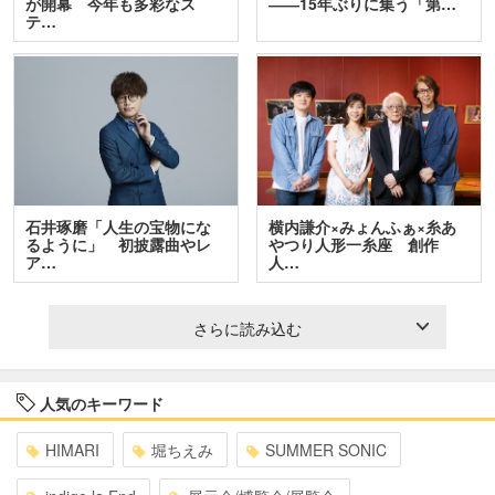
が開幕 今年も多彩なス
――15年ぶりに集う「第…
テ…
石井琢磨「人生の宝物にな
横内謙介×みょんふぁ×糸あ
るように」 初披露曲やレ
やつり人形一糸座 創作
ア…
人…
さらに読み込む
人気のキーワード
HIMARI
堀ちえみ
SUMMER SONIC