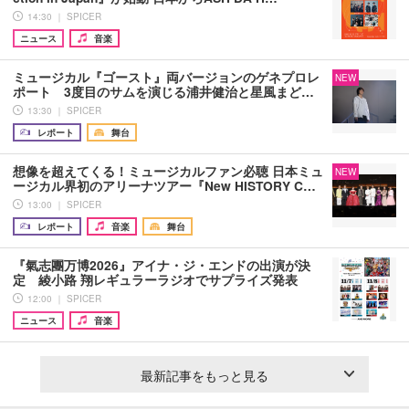
14:30 ｜ SPICER
ニュース
音楽
ミュージカル『ゴースト』両バージョンのゲネプロレ
NEW
ポート 3度目のサムを演じる浦井健治と星風まど…
13:30 ｜ SPICER
レポート
舞台
想像を超えてくる！ミュージカルファン必聴 日本ミュ
NEW
ージカル界初のアリーナツアー『New HISTORY C…
13:00 ｜ SPICER
レポート
音楽
舞台
『氣志團万博2026』アイナ・ジ・エンドの出演が決
定 綾小路 翔レギュラーラジオでサプライズ発表
12:00 ｜ SPICER
ニュース
音楽
最新記事をもっと見る