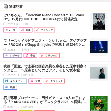
関連記事
けいちゃん、『Keichan Piano Concert "THE PIAN
O"』12月にLINE CUBE SHIBUYAにて開催決定
2026.8.3 ｜ SPICER
ニュース
音楽
クラシック
フリースタイルピアニスト・けいちゃん、アジアツア
ー『ROOM』がZepp Shinjukuで開幕！ 鍵盤4台と…
2026.8.1 ｜ SPICER
レポート
音楽
クラシック
映画『国宝』で主要映画音楽賞を席巻した原摩利彦イ
ンタビュー〜原点としてのピアノ、そして坂本龍一…
2026.7.17 ｜ SPICER
インタビュー
音楽
クラシック
映画
石井琢磨プロデュース、男性ピアニスト8人16手によ
る『PIANO CLOVER』が『スタクラ2026 in 横浜』…
2026.4.18 ｜ SPICER