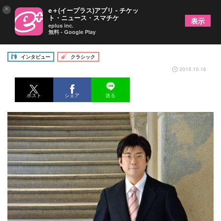
×
e＋(イープラス)アプリ - チケッ
ト・ニュース・スマチケ
表示
eplus inc.
無料 - Google Play
佐藤卓史（ピアノ）シューベルトツィクルス第四回
インタビュー
クラシック
2015.10.16
ポスト
シェア
送る