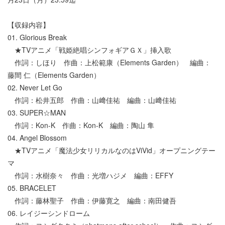
【収録内容】
01. Glorious Break
★TVアニメ「戦姫絶唱シンフォギアＧＸ」挿入歌
作詞：しほり 作曲：上松範康（Elements Garden） 編曲：
藤間 仁（Elements Garden）
02. Never Let Go
作詞：松井五郎 作曲：山﨑佳祐 編曲：山﨑佳祐
03. SUPER☆MAN
作詞：Kon-K 作曲：Kon-K 編曲：陶山 隼
04. Angel Blossom
★TVアニメ「魔法少女リリカルなのはViVid」オープニングテー
マ
作詞：水樹奈々 作曲：光増ハジメ 編曲：EFFY
05. BRACELET
作詞：藤林聖子 作曲：伊藤寛之 編曲：南田健吾
06. レイジーシンドローム