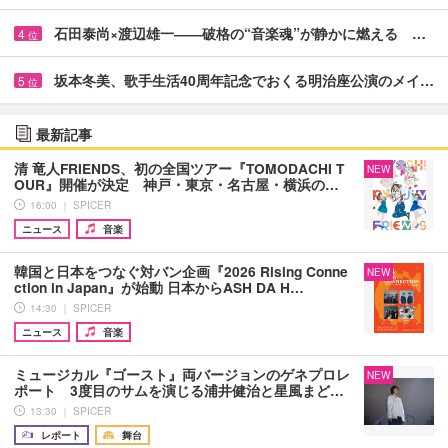
石田泰尚×渡辺雄一――破格の“音楽魂”が静かに燃える …
4
位
坂本冬美、歌手生活40周年記念でおくる明治座公演のメイ…
5
位
最新記事
清 竜人FRIENDS、初の全国ツアー『TOMODACHI T
NEW
OUR』開催が決定 神戸・東京・名古屋・横浜の…
16:00 ｜ SPICER
ニュース
音楽
韓国と日本をつなぐ対バン企画『2026 Rising Conne
NEW
ction in Japan』が始動 日本からASH DA H…
14:30 ｜ SPICER
ニュース
音楽
ミュージカル『ゴースト』両バージョンのゲネプロレ
NEW
ポート 3度目のサムを演じる浦井健治と星風まど…
13:30 ｜ SPICER
レポート
舞台