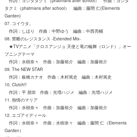
作詞：ヨシダタクミ（phatmans after school） 作曲：ヨシダ
タクミ（phatmans after school） 編曲：藤間 仁(Elements
Garden)
07. コイウタ。
作詞：しほり 作曲：中野ゆう 編曲：中西亮輔
08. 禁断のレジスタンス -Extended Mix-
★TVアニメ「クロスアンジュ 天使と竜の輪舞（ロンド）」オー
プニングテーマ
作詞：水樹奈々 作曲：加藤裕介 編曲：加藤裕介
09. The NEW STAR
作詞：板橋カナオ 作曲：木村篤史 編曲：木村篤史
10. Clutch!!
作詞：平 朋崇 作曲：光増ハジメ 編曲：光増ハジメ
11. 熱情のマリア
作詞：水樹奈々 作曲：加藤裕介 編曲：加藤裕介
12. エゴアイディール
作詞：水樹奈々 作曲：水樹奈々 編曲：藤間 仁（Elements
Garden）