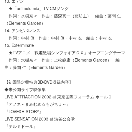
13. エデン
★「animelo mix」TV-CMソング
作詞：水樹奈々 作曲：藤森真一（藍坊主） 編曲：藤間 仁
（Elements Garden）
14. アンビバレンス
作詞：中村 僚 作曲：中村 僚・中村 友 編曲：中村 友
15. Exterminate
★TVアニメ「戦姫絶唱シンフォギアＧＸ」オープニングテーマ
作詞：水樹奈々 作曲：上松範康（Elements Garden） 編
曲：藤間 仁（Elements Garden）
【初回限定盤特典BD/DVD収録内容】
◆未公開ライブ映像集
LIVE ATTRACTION 2002 at 東京国際フォーラム ホールＣ
『アノネ～まみむめ☆もがちょ～』
『LOVE&HISTORY』
LIVE SENSATION 2003 at 渋谷公会堂
『テルミドール』