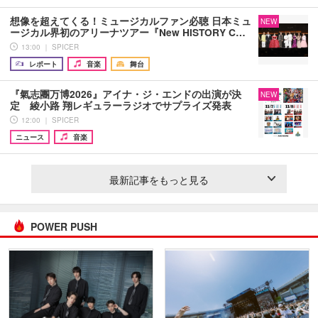
想像を超えてくる！ミュージカルファン必聴 日本ミュ
NEW
ージカル界初のアリーナツアー『New HISTORY C…
13:00 ｜ SPICER
レポート
音楽
舞台
『氣志團万博2026』アイナ・ジ・エンドの出演が決
NEW
定 綾小路 翔レギュラーラジオでサプライズ発表
12:00 ｜ SPICER
ニュース
音楽
最新記事をもっと見る
POWER PUSH