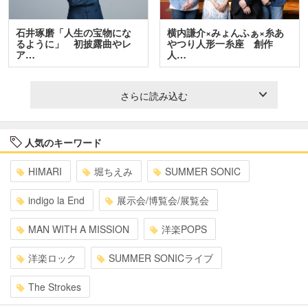
石井琢磨「人生の宝物にな
横内謙介×みょんふぁ×糸あ
るように」 初披露曲やレ
やつり人形一糸座 創作
ア…
人…
さらに読み込む
人気のキーワード
HIMARI
堀ちえみ
SUMMER SONIC
indigo la End
展示会/博覧会/展覧会
MAN WITH A MISSION
洋楽POPS
洋楽ロック
SUMMER SONICライブ
The Strokes