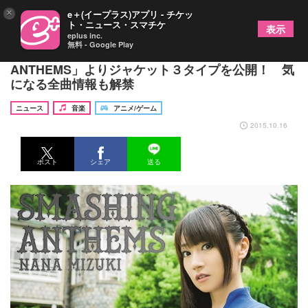
×
e＋(イープラス)アプリ - チケッ
ト・ニュース・スマチケ
表示
eplus inc.
無料 - Google Play
水樹奈々さんの11thアルバム「SMASHING
ANTHEMS」よりジャケット３タイプを公開！ 気
になる全曲情報も解禁
ニュース
音楽
アニメ/ゲーム
2015.10.16
ポスト
シェア
送る