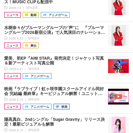
ス！MUSIC CLIPも配信中
2026.7.8 ｜ SPICER
ニュース
動画
アニメ/ゲーム
水樹奈々がブルーマングループの“声”に 『ブルーマ
ングループ2026新宿公演』で人気演目のナレーショ…
2026.6.23 ｜ SPICER
ニュース
舞台
愛美、初EP『AIM STAR』発売決定！ジャケット写真
＆新アーティスト写真公開
2026.6.21 ｜ SPICER
ニュース
アニメ/ゲーム
映画『ラブライブ！虹ヶ咲学園スクールアイドル同好
会 完結編 最終章』キービジュアル解禁！ユニット…
2026.6.15 ｜ SPICER
ニュース
アニメ/ゲーム
映画
陽高真白、2ndシングル「Sugar Gravity」リリース決
定！最新ビジュアルも解禁
2026.6.10 ｜ SPICER