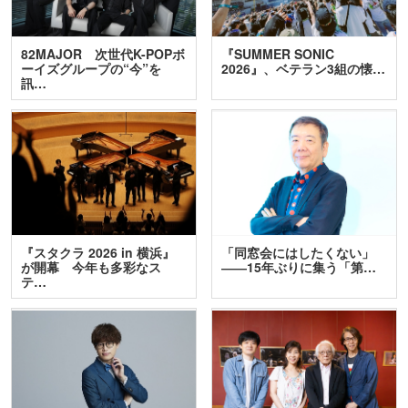
82MAJOR 次世代K-POPボ
『SUMMER SONIC
ーイズグループの“今”を
2026』、ベテラン3組の懐…
訊…
『スタクラ 2026 in 横浜』
「同窓会にはしたくない」
が開幕 今年も多彩なス
――15年ぶりに集う「第…
テ…