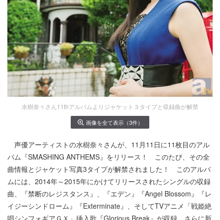
水樹奈々さん11thアルバムよりジャケット３タイプと収録曲が解禁
画像を全て表示（3件）
声優アーティストの水樹奈々さんが、11月11日に11枚目のアル
バム『SMASHING ANTHEMS』をリリース！ このたび、その全
曲情報とジャケット写真3タイプが解禁されました！ このアルバ
ムには、2014年～2015年にかけてリリースされたシングルの収録
曲、『禁断のレジスタンス』、『エデン』『Angel Blossom』『レ
イジーシンドローム』『Exterminate』、そしてTVアニメ「戦姫絶
唱シンフォギアＧＸ」挿入歌『Glorious Break』が収録。さらに新