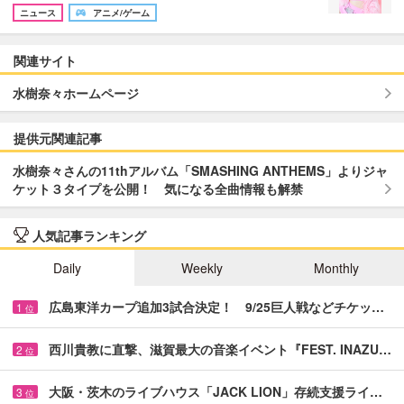
ニュース
アニメ/ゲーム
関連サイト
水樹奈々ホームページ
提供元関連記事
水樹奈々さんの11thアルバム「SMASHING ANTHEMS」よりジャ
ケット３タイプを公開！ 気になる全曲情報も解禁
人気記事ランキング
Daily
Weekly
Monthly
広島東洋カープ追加3試合決定！ 9/25巨人戦などチケッ…
1
位
西川貴教に直撃、滋賀最大の音楽イベント『FEST. INAZU…
2
位
大阪・茨木のライブハウス「JACK LION」存続支援ライ…
3
位