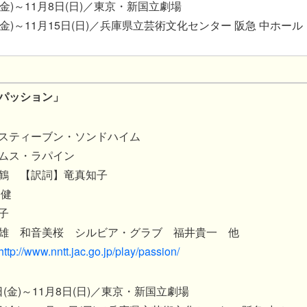
日(金)～11月8日(日)／東京・新国立劇場
3日(金)～11月15日(日)／兵庫県立芸術文化センター 阪急 中ホール
パッション」
スティーブン・ソンドハイム
ムス・ラパイン
鶴 【訳詞】竜真知子
 健
子
雄 和音美桜 シルビア・グラブ 福井貴一 他
http://www.nntt.jac.go.jp/play/passion/​
6日(金)～11月8日(日)／東京・新国立劇場