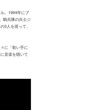
。1994年にブ
ノ。騎兵隊の兵士ジ
の3人を巡って、
口々に「歌い手に
際に音楽を聴いて