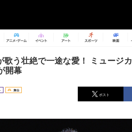
が歌う壮絶で一途な愛！ ミュージ
が開幕
ト
舞台
ポスト