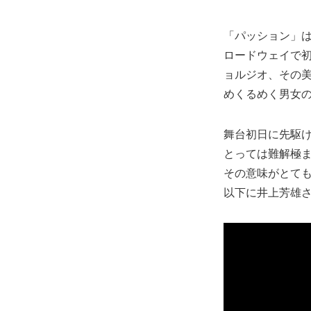
「パッション」は
ロードウェイで初
ョルジオ、その
めくるめく男女
舞台初日に先駆
とっては難解極
その意味がとて
以下に井上芳雄