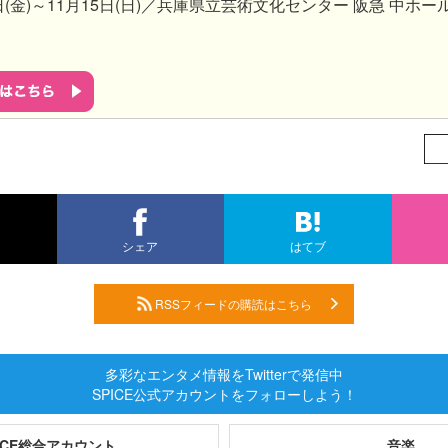
3日(金)～11月15日(日)／兵庫県立芸術文化センター 阪急 中ホー
シェア
はてブ
RSSフィードの購読はこちら
多彩なエンタメ情報をTwitterで発信中
SPICE公式アカウントをフォローしよう！
PICE総合アカウント
音楽