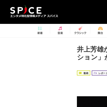
井上芳雄
ション」
動画
レポー