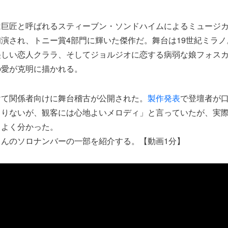
巨匠と呼ばれるスティーブン・ソンドハイムによるミュージカル
演され、トニー賞4部門に輝いた傑作だ。舞台は19世紀ミラ
美しい恋人クララ、そしてジョルジオに恋する病弱な娘フォスカ
の愛が克明に描かれる。
けて関係者向けに舞台稽古が公開された。
製作発表
で登壇者が
まりないが、観客には心地よいメロディ」と言っていたが、実
もよく分かった。
さんのソロナンバーの一部を紹介する。【動画1分】