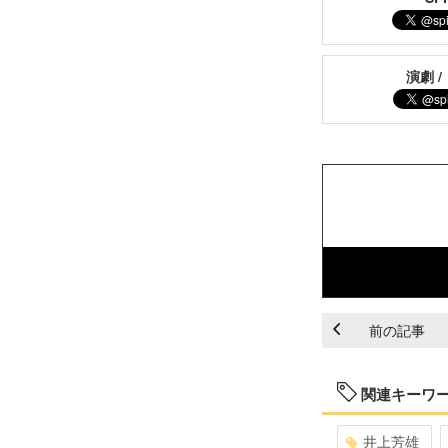
演劇 /
前の記事
関連キーワ
井上芳雄