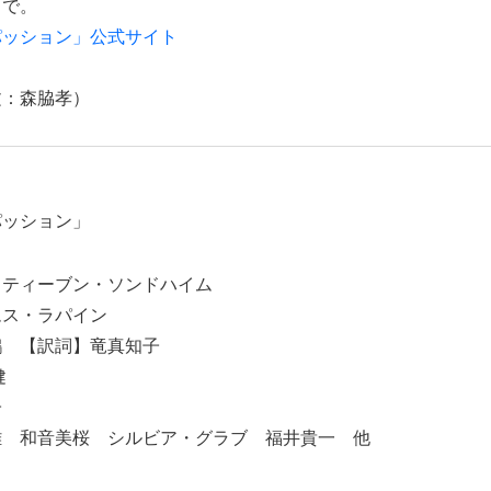
トで。
パッション」公式サイト
文：森脇孝）
パッション」
スティーブン・ソンドハイム
ムス・ラパイン
鶴 【訳詞】竜真知子
健
子
雄 和音美桜 シルビア・グラブ 福井貴一 他