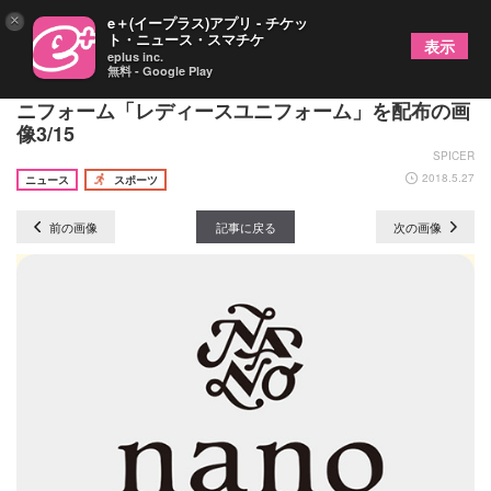
×
e＋(イープラス)アプリ - チケッ
ト・ニュース・スマチケ
表示
eplus inc.
無料 - Google Play
ZOZOマリンがピンクに染まる!? nano･universeユ
ニフォーム「レディースユニフォーム」を配布の画
像3/15
SPICER
2018.5.27
ニュース
スポーツ
前の画像
記事に戻る
次の画像