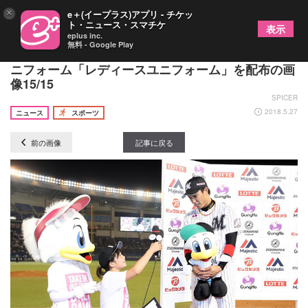
×
e＋(イープラス)アプリ - チケッ
ト・ニュース・スマチケ
表示
eplus inc.
無料 - Google Play
ZOZOマリンがピンクに染まる!? nano･universeユ
ニフォーム「レディースユニフォーム」を配布の画
像15/15
SPICER
2018.5.27
ニュース
スポーツ
前の画像
記事に戻る