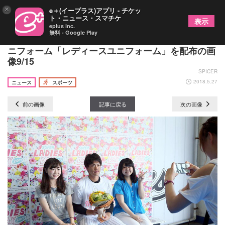
×
e＋(イープラス)アプリ - チケッ
ト・ニュース・スマチケ
表示
eplus inc.
無料 - Google Play
ZOZOマリンがピンクに染まる!? nano･universeユ
ニフォーム「レディースユニフォーム」を配布の画
像9/15
SPICER
2018.5.27
ニュース
スポーツ
前の画像
記事に戻る
次の画像