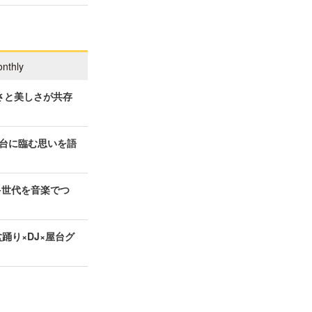
nthly
さと美しさが共存
台に臨む思いを語
多世代を音楽でつ
盆踊り×DJ×屋台グ