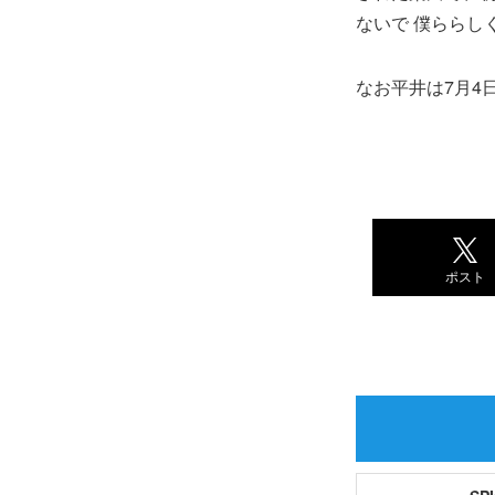
ないで 僕ららし
なお平井は7月4
ポスト