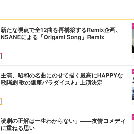
新たな視点で全12曲を再構築するRemix企画、
NSANEによる「Origami Song」Remix
主演、昭和の名曲にのせて描く最高にHAPPYな
歌謡劇 歌の銀座パラダイス♪』上演決定
朗読劇の正解は一生わからない」――友情コメディ
』に重ねる思い