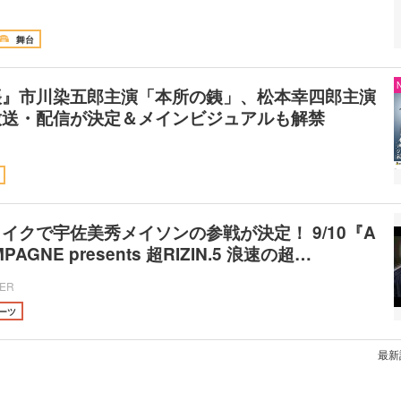
舞台
帳』市川染五郎主演「本所の銕」、松本幸四郎主演
放送・配信が決定＆メインビジュアルも解禁
イクで宇佐美秀メイソンの参戦が決定！ 9/10『A
PAGNE presents 超RIZIN.5 浪速の超…
CER
ーツ
最新