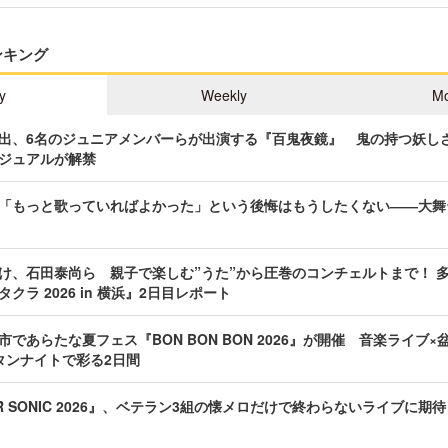
ンキング
y
Weekly
Mo
出、6名のジュニアメンバーらが出演する『百鬼夜鏡』 鬼の持つ妖し
ジュアルが解禁
「もっと歌っていればよかった」という後悔はもうしたくない――大舞
け、石田泰尚ら 親子で楽しむ”うた”から圧巻のコンチェルトまで！ 
クラ 2026 in 横浜』2日目レポート
であらたな夏フェス『BON BON BON 2026』が開催 音楽ライブ×
タンナイトで彩る2日間
R SONIC 2026』、ベテラン3組の懐メロだけで終わらないライブに期待