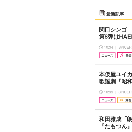
最新記事
関口シンゴ 
第8弾はHAEI
10:34 ｜ SPICER
ニュース
音楽
本仮屋ユイカ
歌謡劇『昭和
10:33 ｜ SPICER
ニュース
舞台
和田雅成「
『たもつん