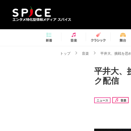
トップ
音楽
平井大、挑戦を恐
平井大、
ク配信
ニュース
音楽