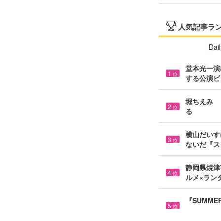
人気記事ラ
Dail
堂本光一演
1
位
する公演ビ
堀ちえみ 
2
位
る
横山だいす
3
位
ないだ『スタ
静岡県焼津市
4
位
ルメ×ラン
『SUMME
5
位