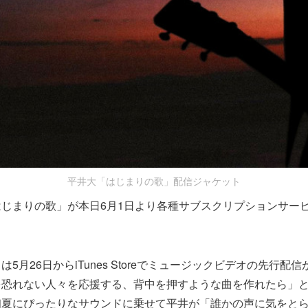
平井大「はじまりの歌」配信ジャケット
じまりの歌」が本日6月1日より各種サブスクリプションサー
5月26日からiTunes Storeでミュージックビデオの先行配
を恐れない人々を応援する、背中を押すような曲を作れたら」
夏にぴったりなサウンドに乗せて平井が「誰かの声に気をとら