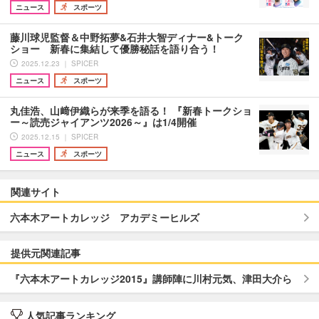
ニュース
スポーツ
藤川球児監督＆中野拓夢&石井大智ディナー&トーク
ショー 新春に集結して優勝秘話を語り合う！
2025.12.23 ｜ SPICER
ニュース
スポーツ
丸佳浩、山﨑伊織らが来季を語る！ 『新春トークショ
ー～読売ジャイアンツ2026～』は1/4開催
2025.12.15 ｜ SPICER
ニュース
スポーツ
関連サイト
六本木アートカレッジ アカデミーヒルズ
提供元関連記事
『六本木アートカレッジ2015』講師陣に川村元気、津田大介ら
人気記事ランキング