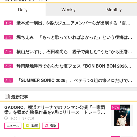
Daily
Weekly
Monthly
堂本光一演出、6名のジュニアメンバーらが出演する『百…
1
位
堀ちえみ 「もっと歌っていればよかった」という後悔は…
2
位
横山だいすけ、石田泰尚ら 親子で楽しむ”うた”から圧巻…
3
位
静岡県焼津市であらたな夏フェス『BON BON BON 2026…
4
位
『SUMMER SONIC 2026』、ベテラン3組の懐メロだけで…
5
位
最新記事
GADORO、横浜アリーナでのワンマン公演『一家団
NEW
欒』を収めた映像作品を9月にリリース トレーラ…
19:00 ｜ SPICER
ニュース
動画
音楽