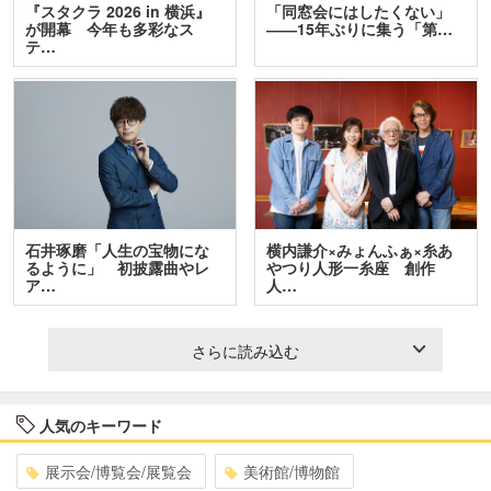
『スタクラ 2026 in 横浜』
「同窓会にはしたくない」
が開幕 今年も多彩なス
――15年ぶりに集う「第…
テ…
石井琢磨「人生の宝物にな
横内謙介×みょんふぁ×糸あ
るように」 初披露曲やレ
やつり人形一糸座 創作
ア…
人…
さらに読み込む
人気のキーワード
展示会/博覧会/展覧会
美術館/博物館