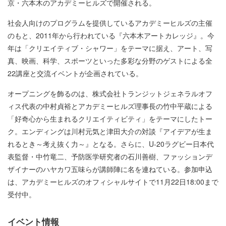
京・六本木のアカデミーヒルズで開催される。
社会人向けのプログラムを提供しているアカデミーヒルズの主催
のもと、2011年から行われている『六本木アートカレッジ』。今
年は「クリエイティブ・シャワー」をテーマに据え、アート、写
真、映画、科学、スポーツといった多彩な分野のゲストによる全
22講座と交流イベントが企画されている。
オープニングを飾るのは、株式会社トランジットジェネラルオフ
ィス代表の中村貞裕とアカデミーヒルズ理事長の竹中平蔵による
「好奇心から生まれるクリエイティビティ」をテーマにしたトー
ク。エンディングは川村元気と津田大介の対談『アイデアが生ま
れるとき～考え抜く力～』となる。さらに、U-20ラグビー日本代
表監督・中竹竜二、予防医学研究者の石川善樹、ファッションデ
ザイナーのハヤカワ五味らが講師陣に名を連ねている。参加申込
は、アカデミーヒルズのオフィシャルサイトで11月22日18:00まで
受付中。
イベント情報