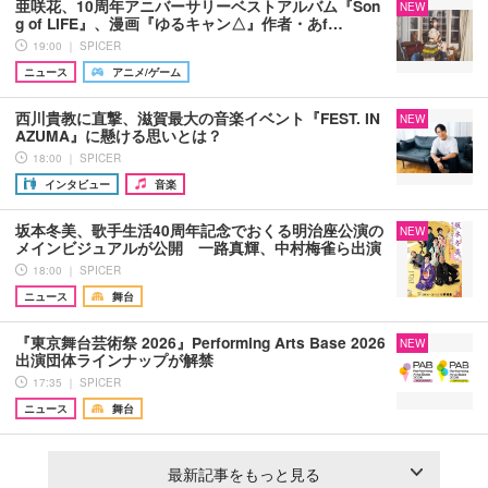
亜咲花、10周年アニバーサリーベストアルバム『Son
NEW
g of LIFE』、漫画『ゆるキャン△』作者・あf…
19:00 ｜ SPICER
ニュース
アニメ/ゲーム
西川貴教に直撃、滋賀最大の音楽イベント『FEST. IN
NEW
AZUMA』に懸ける思いとは？
18:00 ｜ SPICER
インタビュー
音楽
坂本冬美、歌手生活40周年記念でおくる明治座公演の
NEW
メインビジュアルが公開 一路真輝、中村梅雀ら出演
18:00 ｜ SPICER
ニュース
舞台
『東京舞台芸術祭 2026』Performing Arts Base 2026
NEW
出演団体ラインナップが解禁
17:35 ｜ SPICER
ニュース
舞台
最新記事をもっと見る