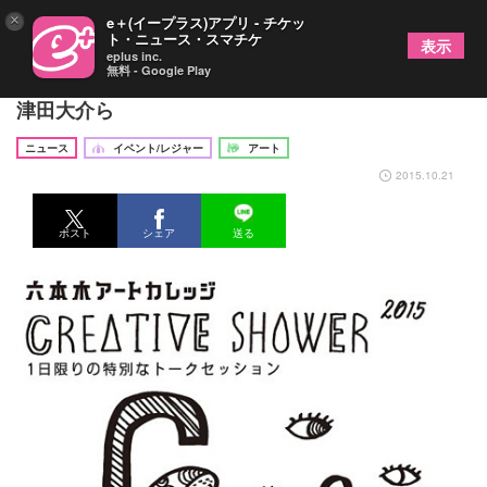
×
e＋(イープラス)アプリ - チケッ
ト・ニュース・スマチケ
表示
eplus inc.
無料 - Google Play
『六本木アートカレッジ2015』講師陣に川村元気、
津田大介ら
ニュース
イベント/レジャー
アート
2015.10.21
ポスト
シェア
送る