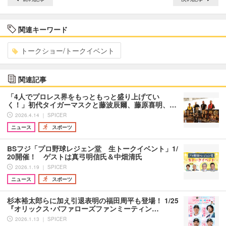
関連キーワード
トークショー/トークイベント
関連記事
「4人でプロレス界をもっともっと盛り上げてい
く！」初代タイガーマスクと藤波辰爾、藤原喜明、…
2026.4.14 ｜ SPICER
ニュース
スポーツ
BSフジ「プロ野球レジェン堂 生トークイベント」1/
20開催！ ゲストは真弓明信氏＆中畑清氏
2026.1.19 ｜ SPICER
ニュース
スポーツ
杉本裕太郎らに加え引退表明の福田周平も登場！ 1/25
『オリックス･バファローズファンミーティン…
2026.1.13 ｜ SPICER