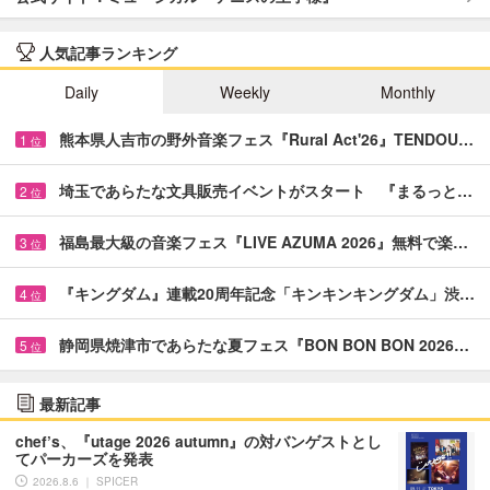
人気記事ランキング
Daily
Weekly
Monthly
熊本県人吉市の野外音楽フェス『Rural Act'26』TENDOU…
1
位
埼玉であらたな文具販売イベントがスタート 『まるっと…
2
位
福島最大級の音楽フェス『LIVE AZUMA 2026』無料で楽…
3
位
『キングダム』連載20周年記念「キンキンキングダム」渋…
4
位
静岡県焼津市であらたな夏フェス『BON BON BON 2026…
5
位
最新記事
chef’s、『utage 2026 autumn』の対バンゲストとし
てパーカーズを発表
2026.8.6 ｜ SPICER