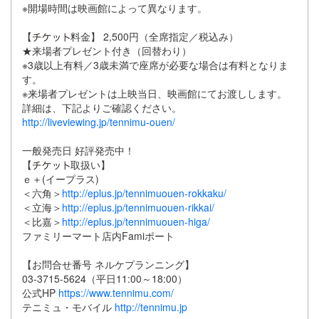
※開場時間は映画館によって異なります。
【
料金】 2,500円（全席指定／税込み）
★来場者プレゼント付き（回替わり）
※3歳以上有料／3歳未満で座席が必要な場合は有料となりま
す。
※来場者プレゼントは上映当日、映画館にてお渡しします。
詳細は、下記よりご確認ください。
http://liveviewing.jp/tennimu-ouen/
一般発売日 好評発売中！
【
取扱い】
ｅ＋(イープラス)
＜六角＞
http://eplus.jp/tennimuouen-rokkaku/
＜立海＞
http://eplus.jp/tennimuouen-rikkai/
＜比嘉＞
http://eplus.jp/tennimuouen-higa/
ファミリーマート店内Famiポート
【お問合せ番号 ネルケプランニング】
03-3715-5624（平日11:00～18:00）
公式HP
https://www.tennimu.com/
テニミュ・モバイル
http://tennimu.jp