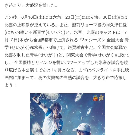
き起こり、大盛況を博した。
この後、6月16日(土)には六角、23日(土)には立海、30日(土)には
比嘉の上映祭が控えている。また、越前リョーマ役の阿久津仁愛
(にちか)率いる新青学(せいがく)と、氷帝、比嘉のキャストは、7
月12日(木)から全国5都市で上演される『3rdシーズン 全国大会 青
学 (せいがく)vs氷帝』へ向けて、絶賛稽古中だ。全国大会緒戦で
比嘉を制した青学(せいがく)と、関東大会で青学(せいがく)に敗北
し、 全国優勝とリベンジを誓いパワーアップした氷帝が試合を繰
り広げる本公演まであと1ヶ月となる。まずはペンライトを手に映
画館に集まって、あの大興奮の白熱の試合を、大きな声で応援し
よう！