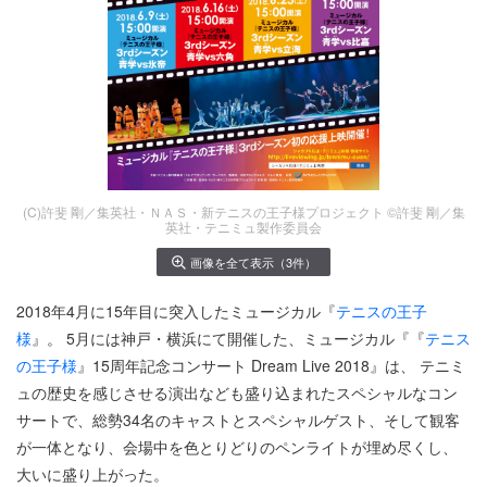
(C)許斐 剛／集英社・ＮＡＳ・新テニスの王子様プロジェクト ©許斐 剛／集
英社・テニミュ製作委員会
画像を全て表示（3件）
2018年4月に15年目に突入したミュージカル『
テニスの王子
様
』。 5月には神戸・横浜にて開催した、ミュージカル『『
テニス
の王子様
』15周年記念コンサート Dream Live 2018』は、 テニミ
ュの歴史を感じさせる演出なども盛り込まれたスペシャルなコン
サートで、総勢34名のキャストとスペシャルゲスト、そして観客
が一体となり、会場中を色とりどりのペンライトが埋め尽くし、
大いに盛り上がった。