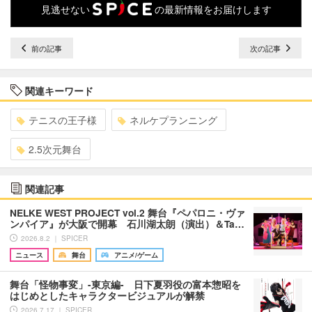
見逃せない
の最新情報をお届けします
前の記事
次の記事
関連キーワード
テニスの王子様
ネルケプランニング
2.5次元舞台
関連記事
NELKE WEST PROJECT vol.2 舞台『ペパロニ・ヴァ
ンパイア』が大阪で開幕 石川湖太朗（演出）＆Ta…
2026.8.2 ｜ SPICER
ニュース
舞台
アニメ/ゲーム
舞台「怪物事変」-東京編- 日下夏羽役の富本惣昭を
はじめとしたキャラクタービジュアルが解禁
2026.7.17 ｜ SPICER