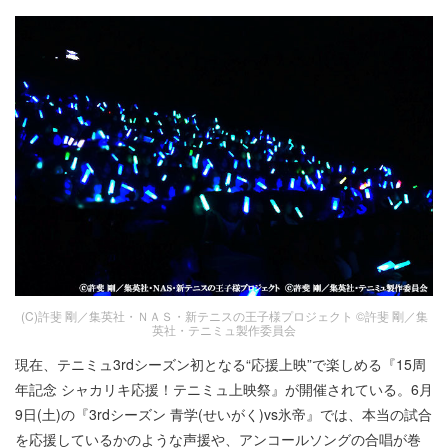
(C)許斐 剛／集英社・ＮＡＳ・新テニスの王子様プロジェクト ©許斐 剛／集
英社・テニミュ製作委員会
現在、テニミュ3rdシーズン初となる“応援上映”で楽しめる『15周
年記念 シャカリキ応援！テニミュ上映祭』が開催されている。6月
9日(土)の『3rdシーズン 青学(せいがく)vs氷帝』では、本当の試合
を応援しているかのような声援や、アンコールソングの合唱が巻