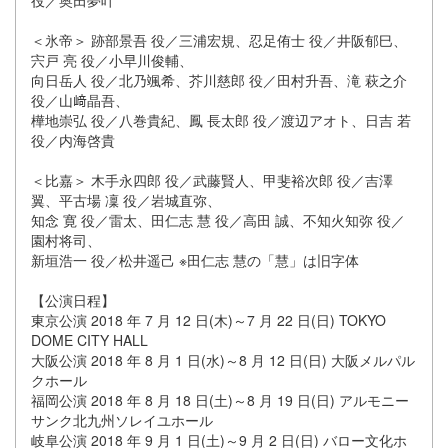
役／奥田夢叶
＜氷帝＞ 跡部景吾 役／三浦宏規、忍足侑士 役／井阪郁巳、
宍戸 亮 役／小早川俊輔、
向日岳人 役／北乃颯希、芥川慈郎 役／田村升吾、滝 萩之介
役／山﨑晶吾、
樺地崇弘 役／八巻貴紀、鳳 長太郎 役／渡辺アオト、日吉 若
役／内海啓貴
＜比嘉＞ 木手永四郎 役／武藤賢人、甲斐裕次郎 役／吉澤
翼、平古場 凜 役／岩城直弥、
知念 寛 役／雷太、田仁志 慧 役／高田 誠、不知火知弥 役／
園村将司、
新垣浩一 役／松井遥己 ※田仁志 慧の「慧」は旧字体
【公演日程】
東京公演 2018 年 7 月 12 日(木)～7 月 22 日(日) TOKYO
DOME CITY HALL
大阪公演 2018 年 8 月 1 日(水)～8 月 12 日(日) 大阪メルパル
クホール
福岡公演 2018 年 8 月 18 日(土)～8 月 19 日(日) アルモニー
サンク北九州ソレイユホール
岐阜公演 2018 年 9 月 1 日(土)～9 月 2 日(日) バロー文化ホ