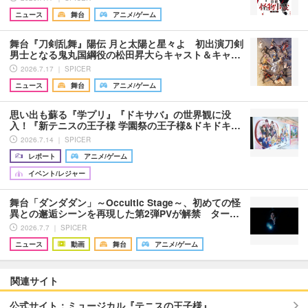
ニュース
舞台
アニメ/ゲーム
舞台『刀剣乱舞』陽伝 月と太陽と星々よ 初出演刀剣
男士となる鬼丸国綱役の松田昇大らキャスト＆キャ…
2026.7.17 ｜ SPICER
ニュース
舞台
アニメ/ゲーム
思い出も蘇る『学プリ』『ドキサバ』の世界観に没
入！『新テニスの王子様 学園祭の王子様&ドキドキ…
2026.7.14 ｜ SPICER
レポート
アニメ/ゲーム
イベント/レジャー
舞台「ダンダダン」～Occultic Stage～、初めての怪
異との邂逅シーンを再現した第2弾PVが解禁 ター…
2026.7.7 ｜ SPICER
ニュース
動画
舞台
アニメ/ゲーム
関連サイト
公式サイト：ミュージカル『テニスの王子様』