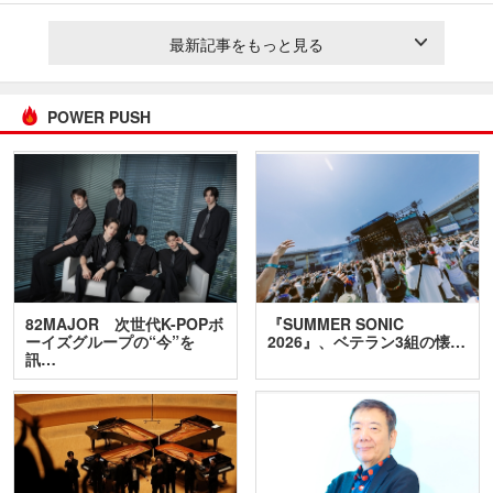
最新記事をもっと見る
POWER PUSH
82MAJOR 次世代K-POPボ
『SUMMER SONIC
ーイズグループの“今”を
2026』、ベテラン3組の懐…
訊…