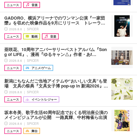
ニュース
音楽
GADORO、横浜アリーナでのワンマン公演『一家団
欒』を収めた映像作品を9月にリリース トレーラ…
2026.8.6 ｜ SPICER
ニュース
動画
音楽
亜咲花、10周年アニバーサリーベストアルバム『Son
g of LIFE』、漫画『ゆるキャン△』作者・あf…
2026.8.6 ｜ SPICER
ニュース
アニメ/ゲーム
新潟にちなんだご当地アイテムや“おいしい文具”も登
場 文具の祭典『文具女子博 pop-up in 新潟2026』…
2026.8.6 ｜ SPICER
ニュース
イベント/レジャー
坂本冬美、歌手生活40周年記念でおくる明治座公演の
メインビジュアルが公開 一路真輝、中村梅雀ら出演
2026.8.6 ｜ SPICER
ニュース
舞台