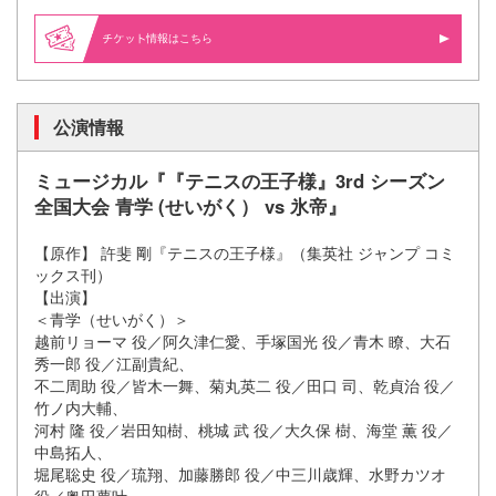
情報はこちら
公演情報
ミュージカル『『テニスの王子様』3rd シーズン
全国大会 青学 (せいがく） vs 氷帝』
【原作】 許斐 剛『テニスの王子様』（集英社 ジャンプ コミ
ックス刊）
【出演】
＜青学（せいがく）＞
越前リョーマ 役／阿久津仁愛、手塚国光 役／青木 瞭、大石
秀一郎 役／江副貴紀、
不二周助 役／皆木一舞、菊丸英二 役／田口 司、乾貞治 役／
竹ノ内大輔、
河村 隆 役／岩田知樹、桃城 武 役／大久保 樹、海堂 薫 役／
中島拓人、
堀尾聡史 役／琉翔、加藤勝郎 役／中三川歳輝、水野カツオ