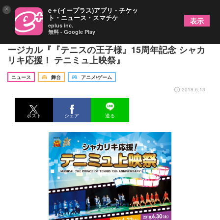
×
e＋(イープラス)アプリ - チケッ
ト・ニュース・スマチケ
表示
eplus inc.
無料 - Google Play
テニミュ3rdシーズン初の応援上映が開催！ ミュ
ージカル『『テニスの王子様』15周年記念 シャカ
リキ応援！ テニミュ上映祭』
ニュース
舞台
アニメ/ゲーム
2018.6.13
ポスト
シェア
送る