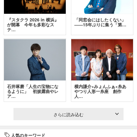
『スタクラ 2026 in 横浜』
「同窓会にはしたくない」
が開幕 今年も多彩なス
――15年ぶりに集う「第…
テ…
石井琢磨「人生の宝物にな
横内謙介×みょんふぁ×糸あ
るように」 初披露曲やレ
やつり人形一糸座 創作
ア…
人…
さらに読み込む
人気のキーワード