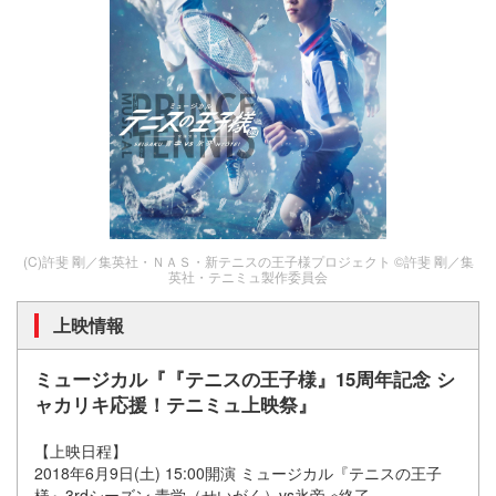
(C)許斐 剛／集英社・ＮＡＳ・新テニスの王子様プロジェクト ©許斐 剛／集
英社・テニミュ製作委員会
上映情報
ミュージカル『『テニスの王子様』15周年記念 シ
ャカリキ応援！テニミュ上映祭』
【上映日程】
2018年6月9日(土) 15:00開演 ミュージカル『テニスの王子
様』3rdシーズン 青学（せいがく）vs氷帝 ※終了