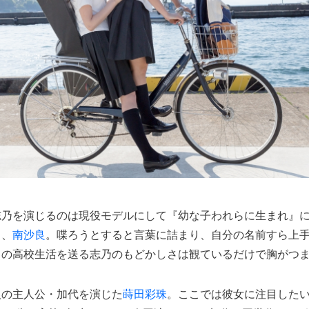
志乃を演じるのは現役モデルにして『幼な子われらに生まれ』
る、
南沙良
。喋ろうとすると言葉に詰まり、自分の名前すら上
ちの高校生活を送る志乃のもどかしさは観ているだけで胸がつ
人の主人公・加代を演じた
蒔田彩珠
。ここでは彼女に注目したい