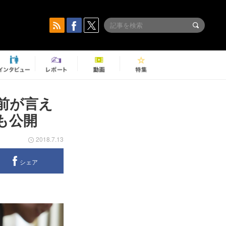
前が言え
も公開
2018.7.13
シェア