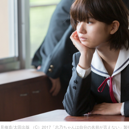
押見修造/太田出版 （C）2017「志乃ちゃんは自分の名前が言えない」製