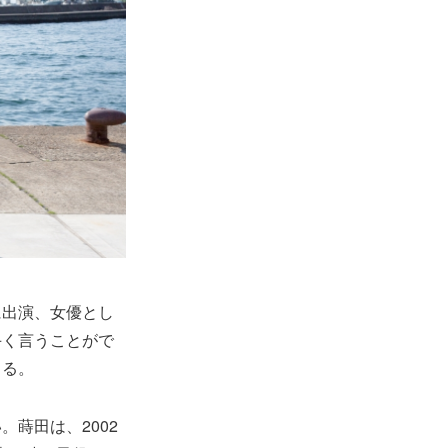
に出演、女優とし
手く言うことがで
まる。
。蒔田は、2002