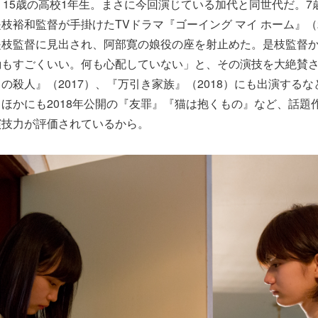
、15歳の高校1年生。まさに今回演じている加代と同世代だ。7
枝裕和監督が手掛けたTVドラマ『ゴーイング マイ ホーム』（2
是枝監督に見出され、阿部寛の娘役の座を射止めた。是枝監督
勘もすごくいい。何も心配していない」と、その演技を大絶賛
の殺人』（2017）、『万引き家族』（2018）にも出演する
ほかにも2018年公開の『友罪』『猫は抱くもの』など、話題
演技力が評価されているから。