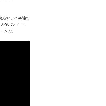
言えない』の本編の
二人がバンド「し
シーンだ。