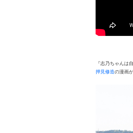
『志乃ちゃんは
押見修造
の漫画