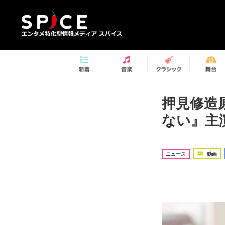
押見修造
ない』主
ニュース
動画