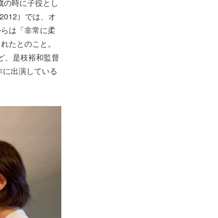
歳の時に子役とし
012）では、オ
からは「非常に柔
されたとのこと。
など、是枝裕和監督
作に出演している