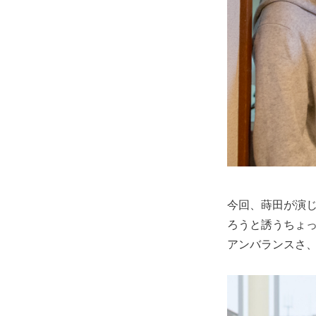
今回、蒔田が演
ろうと誘うちょ
アンバランスさ