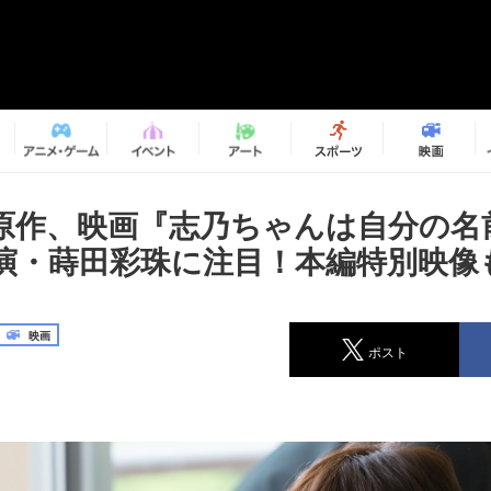
原作、映画『志乃ちゃんは自分の名
演・蒔田彩珠に注目！本編特別映像
映画
ポスト