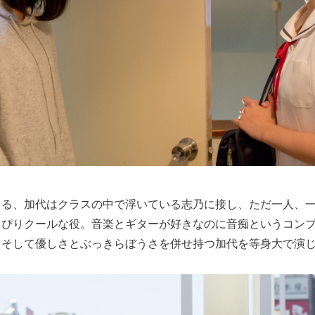
じる、加代はクラスの中で浮いている志乃に接し、ただ一人、
っぴりクールな役。音楽とギターが好きなのに音痴というコン
、そして優しさとぶっきらぼうさを併せ持つ加代を等身大で演